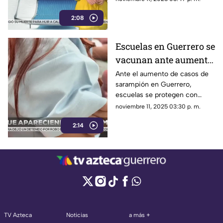
2:08
Escuelas en Guerrero se
vacunan ante aumento
de casos de sarampión
Ante el aumento de casos de
sarampión en Guerrero,
escuelas se protegen con
jornadas de vacunación.
noviembre 11, 2025 03:30 p. m.
2:14
TV Azteca
Noticias
a más +