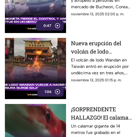
y atropelló a personas en
mercado en Corea del
mercado de Bucheon, Corea
Sur; hay dos muertos y
del Sur, dejando 2 muertos y
noviembre 13, 2025 02:00 p. m.
18 heridos
18 heridos.
0:47
Nueva erupción del
volcán de lodo
Wandan sorprende a
El volcán de lodo Wandan en
Taiwán entró en erupción por
los habitantes del sur
undécima vez en tres años,
de Taiwán
causando alarma y daños.
noviembre 13, 2025 01:15 p. m.
1:06
¡SORPRENDENTE
HALLAZGO! El calamar
gigante más grande
Un calamar gigante de 14
metros fue grabado en el
jamás grabado: 14