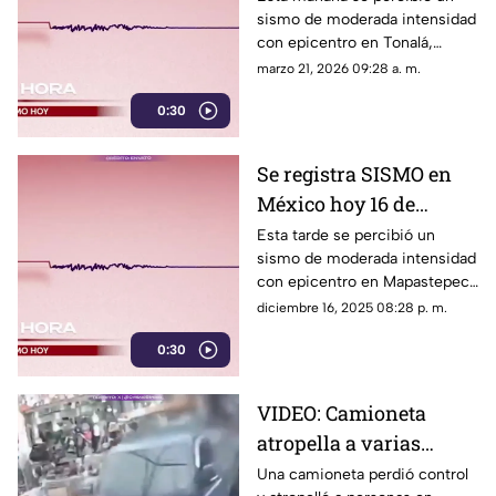
sismo de moderada intensidad
epicentro
con epicentro en Tonalá,
Chiapas; esta fue su
marzo 21, 2026 09:28 a. m.
intensidad.
0:30
Se registra SISMO en
México hoy 16 de
diciembre; así fue su
Esta tarde se percibió un
sismo de moderada intensidad
magnitud y epicentro
con epicentro en Mapastepec,
exacto
Chiapas; esta fue su magnitud.
diciembre 16, 2025 08:28 p. m.
0:30
VIDEO: Camioneta
atropella a varias
personas en un
Una camioneta perdió control