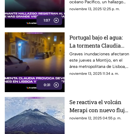
océano Pacífico, un hallazgo
metros de misterio en
único que sorprende a la
noviembre 13, 2025 12:25 p. m.
el océano Pacífico
ciencia.
1:07
Portugal bajo el agua:
La tormenta Claudia
deja graves
Graves inundaciones afectaron
este jueves a Montijo, en el
afectaciones en Montijo
área metropolitana de Lisboa,
Portugal, debido a las intensas
noviembre 13, 2025 11:34 a. m.
lluvias provocadas por la
0:31
tormenta Claudia.
Se reactiva el volcán
Merapi con nuevo flujo
piroplástico
noviembre 12, 2025 04:55 p. m.