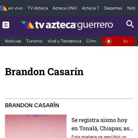
en vivo
TV Azteca
Azteca UNO
Azteca 7
Deportes
Notic
Noticias
Turismo
Viral y Tendencia
Clima
Deportes
Espec
En Vivo
Brandon Casarín
BRANDON CASARÍN
Se registra sismo hoy
en Tonalá, Chiapas; así
fue su magnitud y
Esta mañana se percibió un