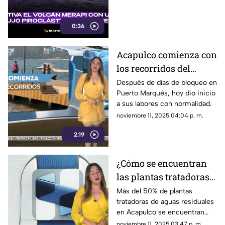
0:36
Acapulco comienza con
los recorridos del
Marinabús: ¿cuál es la
Después de días de bloqueo en
Puerto Marqués, hoy dio inicio
ruta?
a sus labores con normalidad.
noviembre 11, 2025 04:04 p. m.
2:19
¿Cómo se encuentran
las plantas tratadoras
de aguas residuales en
Más del 50% de plantas
tratadoras de aguas residuales
Acapulco? Esta es su
en Acapulco se encuentran
crítica situación
fuera de servicio.
noviembre 11, 2025 03:47 p. m.