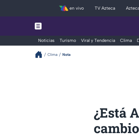
en vivo
TV Azteca
Aztec
Noticias
Turismo
Viral y Tendencia
Clima
D
Clima
Nota
¿Está A
cambio