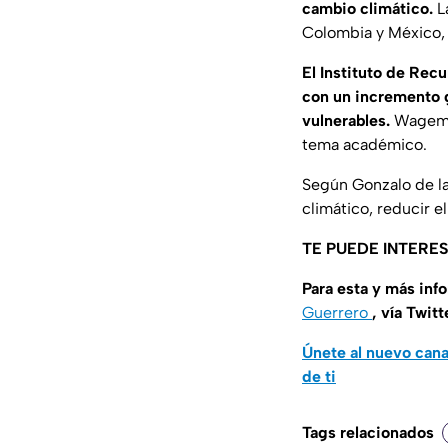
cambio climático.
La
Colombia y México, 
El Instituto de Rec
con un incremento g
vulnerables.
Wageman
tema académico.
Según Gonzalo de la
climático, reducir e
TE PUEDE INTERE
Para esta y más inf
Guerrero
, vía Twitt
Únete al nuevo can
de ti
Tags relacionados