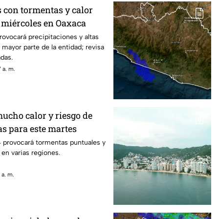
s con tormentas y calor
e miércoles en Oaxaca
rovocará precipitaciones y altas
 mayor parte de la entidad; revisa
adas.
 a. m.
mucho calor y riesgo de
as para este martes
4 provocará tormentas puntuales y
 en varias regiones.
 a. m.