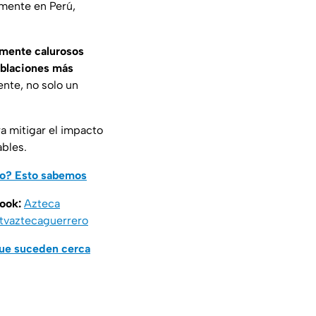
lmente en Perú,
amente calurosos
oblaciones más
nte, no solo un
a mitigar el impacto
ables.
co? Esto sabemos
book:
Azteca
vaztecaguerrero
que suceden cerca