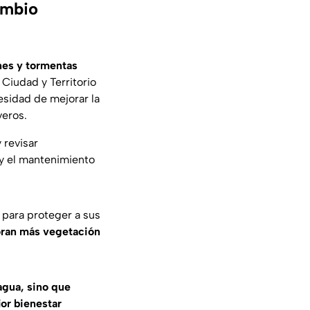
ambio
nes y tormentas
Ciudad y Territorio
esidad de mejorar la
veros.
y revisar
 y el mantenimiento
 para proteger a sus
oran más vegetación
agua, sino que
or bienestar