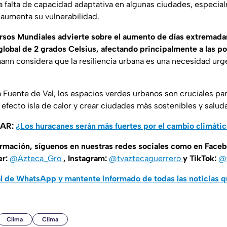
 falta de capacidad adaptativa en algunas ciudades, especia
aumenta su vulnerabilidad.
ursos Mundiales advierte sobre el aumento de días extremad
lobal de 2 grados Celsius, afectando principalmente a las p
n considera que la resiliencia urbana es una necesidad urge
 Fuente de Val, los espacios verdes urbanos son cruciales par
l efecto isla de calor y crear ciudades más sostenibles y salud
SAR:
¿Los huracanes serán más fuertes por el cambio climáti
ormación, síguenos en nuestras redes sociales como en Face
er:
@Azteca_Gro
, Instagram:
@tvaztecaguerrero
y TikTok:
@t
al de WhatsApp y mantente informado de todas las noticias 
Clima
Clima