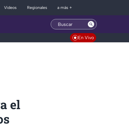
Regionales
Videos
a más +
En Vivo
a el
os