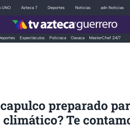
a UNO
Azteca 7
Deportes
Noticias
adn Noticias
eportes
Espectáculos
Policiaca
Oaxaca
MasterChef 24/7
capulco preparado par
 climático? Te contam