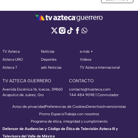
TV Azteca
Noticias
a más +
Azteca UNO
Deportes
Videos
Azteca 7
adn Noticias
TV Azteca Internacional
TV AZTECA GUERRERO
CONTACTO
Avenida Escénica 16, Icacos, 39860
contacto@tvazteca.com
Acapulco de Juárez, Gro
744 484 9098 | Conmutador
Aviso de privacidad
Preferencias de Cookies
Derechos
Inversionistas
Promo Espacio
Trabaja con nosotros
Programa de ética, integridad y cumplimiento
Defensor de Audiencias y Código de Ética de Televisión Azteca III y
Televisora del Valle de México