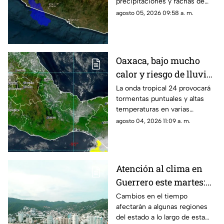
precipitaciones y rachas de
viento en la mayor parte del
agosto 05, 2026 09:58 a. m.
estado este día.
Oaxaca, bajo mucho
calor y riesgo de lluvias
aisladas para este
La onda tropical 24 provocará
tormentas puntuales y altas
martes
temperaturas en varias
regiones.
agosto 04, 2026 11:09 a. m.
Atención al clima en
Guerrero este martes:
se esperan variaciones
Cambios en el tiempo
afectarán a algunas regiones
del estado a lo largo de esta