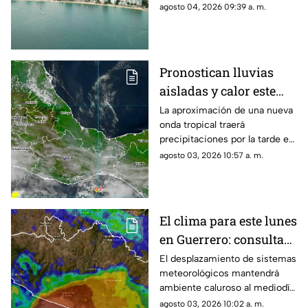
jornada.
agosto 04, 2026 09:39 a. m.
Pronostican lluvias
aisladas y calor este
inicio de semana en
La aproximación de una nueva
onda tropical traerá
Oaxaca
precipitaciones por la tarde en
algunas zonas del estado.
agosto 03, 2026 10:57 a. m.
El clima para este lunes
en Guerrero: consulta
aquí el reporte de hoy
El desplazamiento de sistemas
meteorológicos mantendrá
ambiente caluroso al mediodía
y precipitaciones por la tarde.
agosto 03, 2026 10:02 a. m.