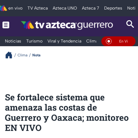
en vivo
TV Azteca
Azteca UNO
Azteca 7
Deportes
Notic
Noticias
Turismo
Viral y Tendencia
Clima
Deportes
Espec
En Vivo
Clima
Nota
Se fortalece sistema que
amenaza las costas de
Guerrero y Oaxaca; monitoreo
EN VIVO