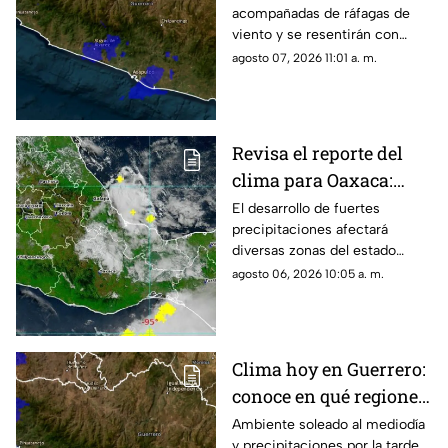
acompañadas de ráfagas de
viento y se resentirán con
mayor fuerza durante la tarde y
agosto 07, 2026 11:01 a. m.
noche en diversas regiones de
Guerrero.
Revisa el reporte del
clima para Oaxaca:
tormentas y calor
El desarrollo de fuertes
precipitaciones afectará
intenso
diversas zonas del estado
durante las próximas horas
agosto 06, 2026 10:05 a. m.
mientras persisten altas
temperaturas.
Clima hoy en Guerrero:
conoce en qué regiones
se esperan lluvias
Ambiente soleado al mediodía
y precipitaciones por la tarde