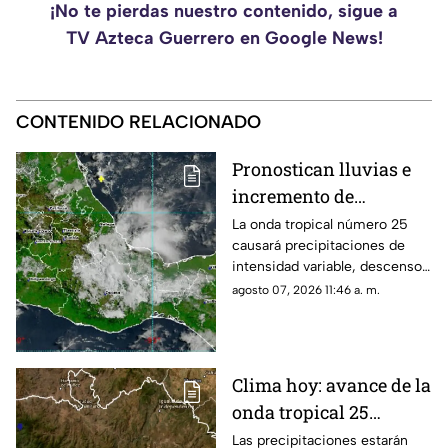
¡No te pierdas nuestro contenido, sigue a
TV Azteca Guerrero en Google News!
CONTENIDO RELACIONADO
Pronostican lluvias e
incremento de
tormentas en Oaxaca
La onda tropical número 25
causará precipitaciones de
este viernes
intensidad variable, descenso
de temperatura y rachas de
agosto 07, 2026 11:46 a. m.
viento en diversas regiones.
Clima hoy: avance de la
onda tropical 25
provocará lluvias
Las precipitaciones estarán