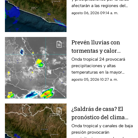
afectarán a las regiones del
estado; monitorean un sistema
agosto 06, 2026 09:14 a. m.
frente a las costas.
Prevén lluvias con
tormentas y calor
sofocante este
Onda tropical 24 provocará
precipitaciones y altas
miércoles en Oaxaca
temperaturas en la mayor
parte de la entidad; revisa las
agosto 05, 2026 10:27 a. m.
regiones afectadas.
¿Saldrás de casa? El
pronóstico del clima
hoy para Guerrero
Onda tropical y canales de baja
presión provocarán