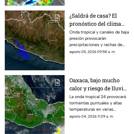
¿Saldrá de casa? El
pronóstico del clima
hoy para Guerrero
Onda tropical y canales de baja
presión provocarán
precipitaciones y rachas de
viento en la mayor parte del
agosto 05, 2026 09:58 a. m.
estado este día.
Oaxaca, bajo mucho
calor y riesgo de lluvias
aisladas para este
La onda tropical 24 provocará
tormentas puntuales y altas
martes
temperaturas en varias
regiones.
agosto 04, 2026 11:09 a. m.