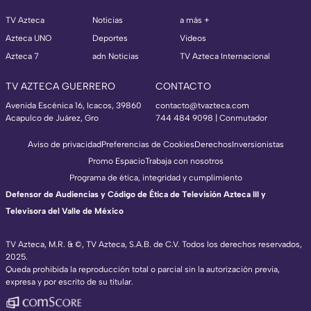
TV Azteca
Noticias
a más +
Azteca UNO
Deportes
Videos
Azteca 7
adn Noticias
TV Azteca Internacional
TV AZTECA GUERRERO
CONTACTO
Avenida Escénica 16, Icacos, 39860
contacto@tvazteca.com
Acapulco de Juárez, Gro
744 484 9098 | Conmutador
Aviso de privacidad
Preferencias de Cookies
Derechos
Inversionistas
Promo Espacio
Trabaja con nosotros
Programa de ética, integridad y cumplimiento
Defensor de Audiencias y Código de Ética de Televisión Azteca III y
Televisora del Valle de México
TV Azteca, M.R. & ©, TV Azteca, S.A.B. de C.V. Todos los derechos reservados,
2025.
Queda prohibida la reproducción total o parcial sin la autorización previa,
expresa y por escrito de su titular.