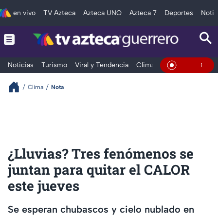
en vivo
TV Azteca
Azteca UNO
Azteca 7
Deportes
Notic
Noticias
Turismo
Viral y Tendencia
Clima
Deportes
Espec
En Vivo
Clima
Nota
¿Lluvias? Tres fenómenos se
juntan para quitar el CALOR
este jueves
Se esperan chubascos y cielo nublado en