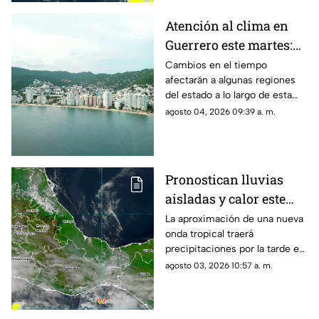
Atención al clima en
Guerrero este martes:
se esperan variaciones
Cambios en el tiempo
afectarán a algunas regiones
del estado a lo largo de esta
jornada.
agosto 04, 2026 09:39 a. m.
Pronostican lluvias
aisladas y calor este
inicio de semana en
La aproximación de una nueva
onda tropical traerá
Oaxaca
precipitaciones por la tarde en
algunas zonas del estado.
agosto 03, 2026 10:57 a. m.