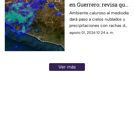
en Guerrero: revisa qué
regiones se afectan
Ambiente caluroso al mediodía
dará paso a cielos nublados y
precipitaciones con rachas de
viento en diversas regiones del
agosto 01, 2026 10:24 a. m.
estado.
Ver más