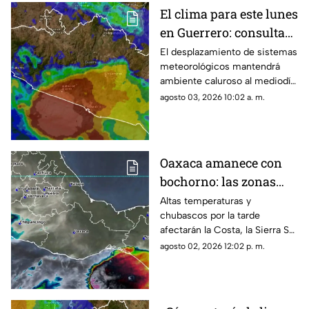
El clima para este lunes
en Guerrero: consulta
aquí el reporte de hoy
El desplazamiento de sistemas
meteorológicos mantendrá
ambiente caluroso al mediodía
y precipitaciones por la tarde.
agosto 03, 2026 10:02 a. m.
Oaxaca amanece con
bochorno: las zonas
que esperan lluvias y
Altas temperaturas y
chubascos por la tarde
calor
afectarán la Costa, la Sierra Sur
e Istmo durante la jornada.
agosto 02, 2026 12:02 p. m.