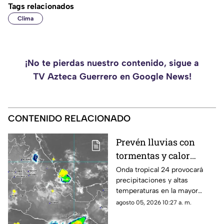
Tags relacionados
Clima
¡No te pierdas nuestro contenido, sigue a
TV Azteca Guerrero en Google News!
CONTENIDO RELACIONADO
Prevén lluvias con
tormentas y calor
sofocante este
Onda tropical 24 provocará
precipitaciones y altas
miércoles en Oaxaca
temperaturas en la mayor
parte de la entidad; revisa las
agosto 05, 2026 10:27 a. m.
regiones afectadas.