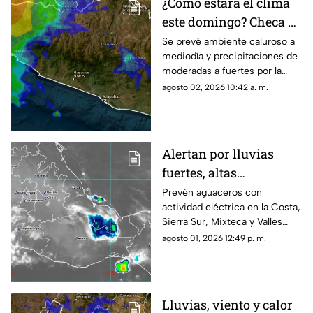
¿Cómo estará el clima
este domingo? Checa el
pronóstico para
Se prevé ambiente caluroso a
mediodía y precipitaciones de
Guerrero
moderadas a fuertes por la
tarde, acompañadas por
agosto 02, 2026 10:42 a. m.
ráfagas de viento en gran parte
del estado.
Alertan por lluvias
fuertes, altas
temperaturas y oleaje
Prevén aguaceros con
actividad eléctrica en la Costa,
en Oaxaca
Sierra Sur, Mixteca y Valles
Centrales, además de mar
agosto 01, 2026 12:49 p. m.
picado en el litoral.
Lluvias, viento y calor