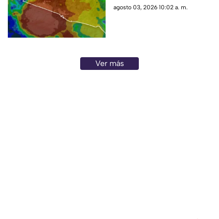
y precipitaciones por la tarde.
agosto 03, 2026 10:02 a. m.
Ver más