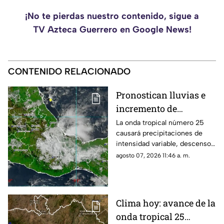
¡No te pierdas nuestro contenido, sigue a
TV Azteca Guerrero en Google News!
CONTENIDO RELACIONADO
Pronostican lluvias e
incremento de
tormentas en Oaxaca
La onda tropical número 25
causará precipitaciones de
este viernes
intensidad variable, descenso
de temperatura y rachas de
agosto 07, 2026 11:46 a. m.
viento en diversas regiones.
Clima hoy: avance de la
onda tropical 25