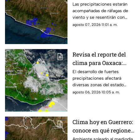
provocará lluvias
Las precipitaciones estarán
acompañadas de ráfagas de
viento y se resentirán con
mayor fuerza durante la tarde y
agosto 07, 2026 11:01 a. m.
noche en diversas regiones de
Guerrero.
Revisa el reporte del
clima para Oaxaca:
tormentas y calor
El desarrollo de fuertes
precipitaciones afectará
intenso
diversas zonas del estado
durante las próximas horas
agosto 06, 2026 10:05 a. m.
mientras persisten altas
temperaturas.
Clima hoy en Guerrero:
conoce en qué regiones
se esperan lluvias
Ambiente soleado al mediodía