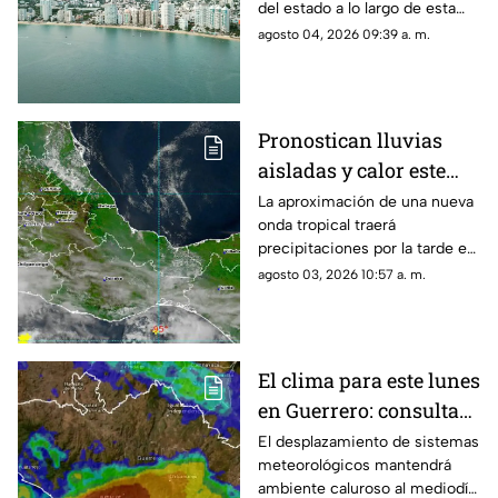
del estado a lo largo de esta
jornada.
agosto 04, 2026 09:39 a. m.
Pronostican lluvias
aisladas y calor este
inicio de semana en
La aproximación de una nueva
onda tropical traerá
Oaxaca
precipitaciones por la tarde en
algunas zonas del estado.
agosto 03, 2026 10:57 a. m.
El clima para este lunes
en Guerrero: consulta
aquí el reporte de hoy
El desplazamiento de sistemas
meteorológicos mantendrá
ambiente caluroso al mediodía