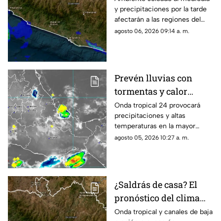
y precipitaciones por la tarde
afectarán a las regiones del
estado; monitorean un sistema
agosto 06, 2026 09:14 a. m.
frente a las costas.
Prevén lluvias con
tormentas y calor
sofocante este
Onda tropical 24 provocará
precipitaciones y altas
miércoles en Oaxaca
temperaturas en la mayor
parte de la entidad; revisa las
agosto 05, 2026 10:27 a. m.
regiones afectadas.
¿Saldrás de casa? El
pronóstico del clima
hoy para Guerrero
Onda tropical y canales de baja