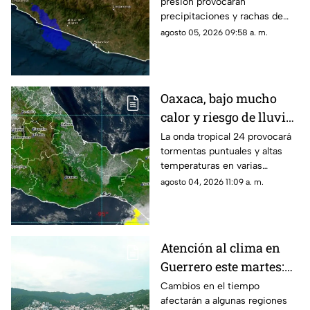
presión provocarán
precipitaciones y rachas de
viento en la mayor parte del
agosto 05, 2026 09:58 a. m.
estado este día.
Oaxaca, bajo mucho
calor y riesgo de lluvias
aisladas para este
La onda tropical 24 provocará
tormentas puntuales y altas
martes
temperaturas en varias
regiones.
agosto 04, 2026 11:09 a. m.
Atención al clima en
Guerrero este martes:
se esperan variaciones
Cambios en el tiempo
afectarán a algunas regiones