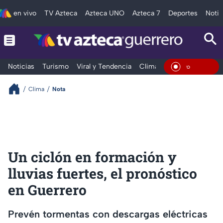
en vivo
TV Azteca
Azteca UNO
Azteca 7
Deportes
Notic
Noticias
Turismo
Viral y Tendencia
Clima
Deportes
Espec
En Viv
Clima
Nota
Un ciclón en formación y
lluvias fuertes, el pronóstico
en Guerrero
Prevén tormentas con descargas eléctricas