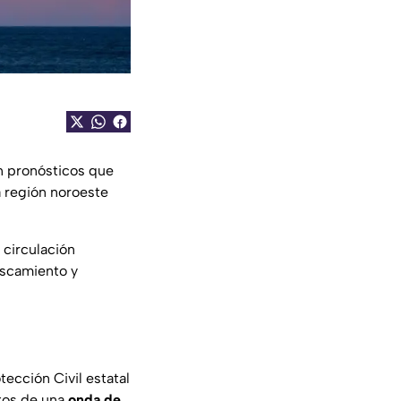
n pronósticos que
a región noroeste
 circulación
rescamiento y
tección Civil estatal
ctos de una
onda de