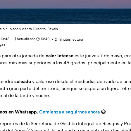
elo nublado y viento.|Crédito: Pexels
 10:48
| Actualizado 🕑 10:40
2 minutos lectura
eyes
 para otra jornada de
calor intenso
este jueves 7 de mayo, co
ras máximas superiores a los 45 grados, principalmente en l
ntendrá
soleado
y caluroso desde el mediodía, derivado de una
ecta gran parte del territorio, aunque se espera un ligero ref
inal de la tarde y noche.
amos en Whatsapp.
Comienza a seguirnos ahora
😉
eportes de la Secretaría de Gestión Integral de Riesgos y Pro
nal del Agua (Conagua), la entidad se encuentra bajo los efe