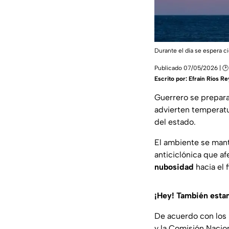
Durante el día se espera ci
Publicado 07/05/2026 | 🕑
Escrito por:
Efraín Ríos R
Guerrero se prepara
advierten temperatu
del estado.
El ambiente se ma
anticiclónica que af
nubosidad
hacia el f
¡Hey! También est
De acuerdo con los r
y la Comisión Nacio