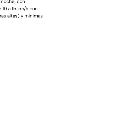
y noche, con
e 10 a 15 km/h con
as altas) y mínimas