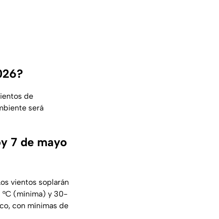
026?
ientos de
mbiente será
oy 7 de mayo
Los vientos soplarán
20 °C (mínima) y 30-
sco, con mínimas de