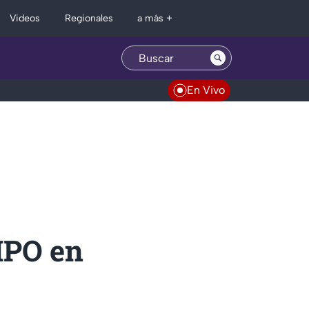
Regionales
Videos
a más +
En Vivo
MPO en