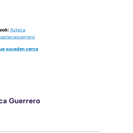
book:
Azteca
vaztecaguerrero
que suceden cerca
eca Guerrero