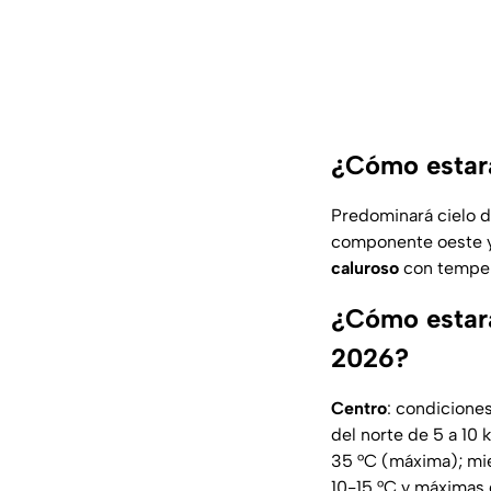
¿Cómo estará
Predominará cielo d
componente oeste y 
caluroso
con temper
¿Cómo estará
2026?
Centro
: condicione
del norte de 5 a 10 
35 °C (máxima); mie
10-15 °C y máximas