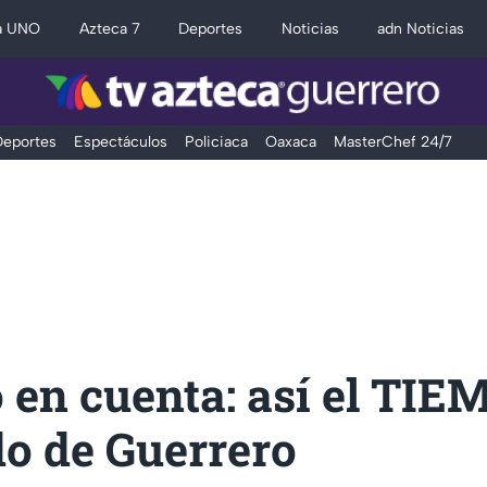
a UNO
Azteca 7
Deportes
Noticias
adn Noticias
eportes
Espectáculos
Policiaca
Oaxaca
MasterChef 24/7
 en cuenta: así el TIE
do de Guerrero