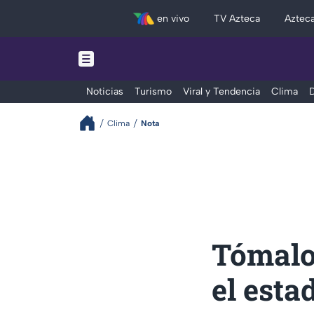
en vivo
TV Azteca
Aztec
Noticias
Turismo
Viral y Tendencia
Clima
D
Clima
Nota
Tómalo
el esta