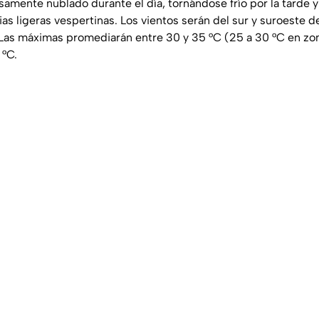
asamente nublado durante el día, tornándose frío por la tarde 
ias ligeras vespertinas. Los vientos serán del sur y suroeste d
Las máximas promediarán entre 30 y 35 °C (25 a 30 °C en zon
 °C.