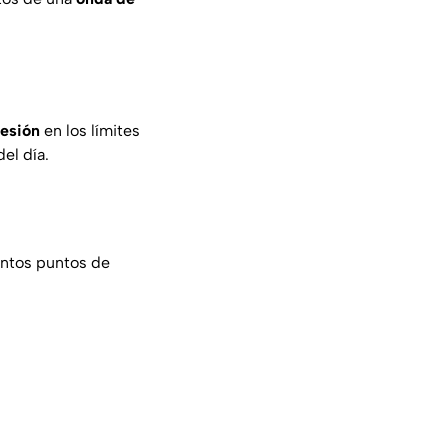
resión
en los límites
el día.
intos puntos de