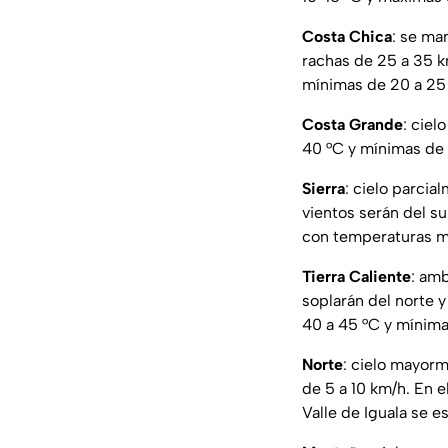
Costa Chica
: se ma
rachas de 25 a 35 k
mínimas de 20 a 25 
Costa Grande
: cie
40 °C y mínimas de 
Sierra
: cielo parcia
vientos serán del s
con temperaturas má
Tierra Caliente
: am
soplarán del norte 
40 a 45 °C y mínima
Norte
: cielo mayorm
de 5 a 10 km/h. En e
Valle de Iguala se 