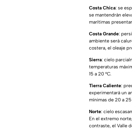
Costa Chica
: se es
se mantendrán eleva
marítimas presentan 
Costa Grande
: pers
ambiente será calur
costera, el oleaje p
Sierra
: cielo parcia
temperaturas máxima
15 a 20 °C.
Tierra Caliente
: pr
experimentará un a
mínimas de 20 a 25 
Norte
: cielo escasa
En el extremo norte
contraste, el Valle 