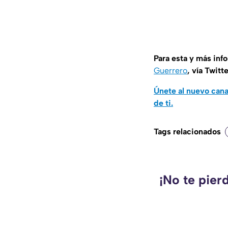
Para esta y más inf
Guerrero
, vía Twitt
Únete al nuevo can
de ti.
Tags relacionados
¡No te pier