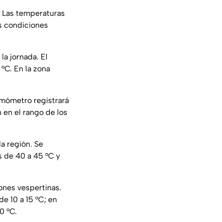
. Las temperaturas
s condiciones
la jornada. El
°C. En la zona
ermómetro registrará
 en el rango de los
a región. Se
 de 40 a 45 °C y
ones vespertinas.
e 10 a 15 °C; en
0 °C.