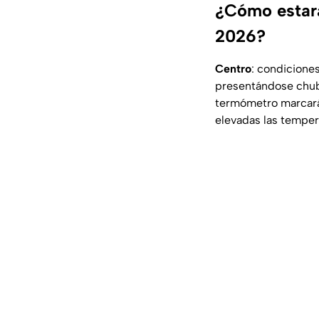
¿Cómo estará
2026?
Centro
: condicione
presentándose chuba
termómetro marcará 
elevadas las temper