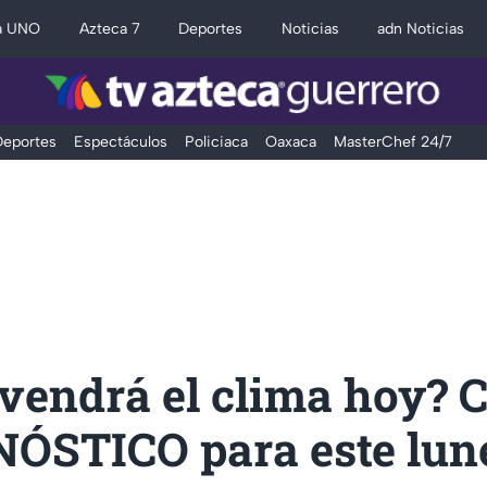
a UNO
Azteca 7
Deportes
Noticias
adn Noticias
eportes
Espectáculos
Policiaca
Oaxaca
MasterChef 24/7
vendrá el clima hoy? 
NÓSTICO para este lune