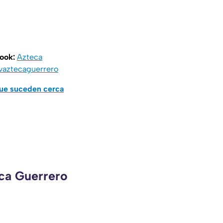
book:
Azteca
vaztecaguerrero
que suceden cerca
eca Guerrero