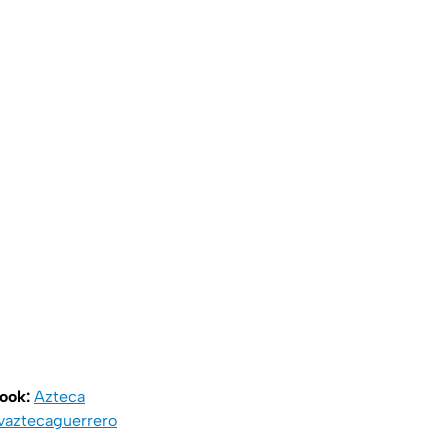
book:
Azteca
vaztecaguerrero