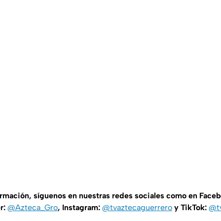
ormación, síguenos en nuestras redes sociales como en Face
er:
@Azteca_Gro
, Instagram:
@tvaztecaguerrero
y TikTok:
@t