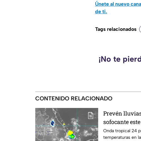
Únete al nuevo can
de ti.
Tags relacionados
¡No te pier
CONTENIDO RELACIONADO
Prevén lluvia
sofocante est
Onda tropical 24 p
temperaturas en la