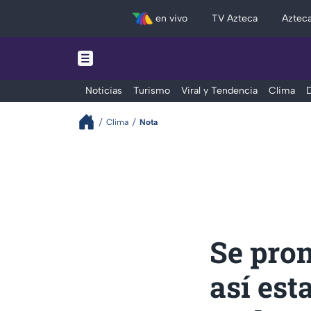
en vivo
TV Azteca
Aztec
Noticias
Turismo
Viral y Tendencia
Clima
D
Clima
Nota
Se pron
así est