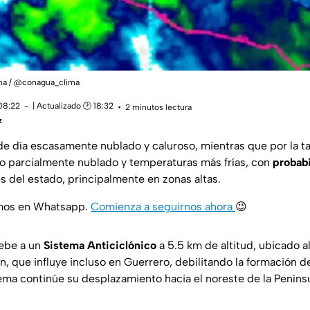
ma / @conagua_clima
 08:22
| Actualizado 🕑 18:32
2 minutos lectura
z
 de día escasamente nublado y caluroso, mientras que por la t
o parcialmente nublado y temperaturas más frías, con
probabi
es del estado, principalmente en zonas altas.
amos en Whatsapp.
Comienza a seguirnos ahora
😉
debe a un
Sistema Anticiclónico
a 5.5 km de altitud, ubicado al
n, que influye incluso en Guerrero, debilitando la formación 
ema continúe su desplazamiento hacia el noreste de la Peníns