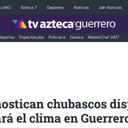
a UNO
Azteca 7
Deportes
Noticias
adn Noticias
eportes
Espectáculos
Policiaca
Oaxaca
MasterChef 24/7
ostican chubascos dis
ará el clima en Guerrer