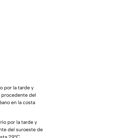
o por la tarde y
je procedente del
éano en la costa
ío por la tarde y
nte del suroeste de
osta 29°C.