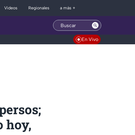
Regionales
Videos
a más +
En Vivo
persos;
o hoy,