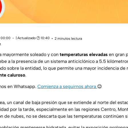
 00:00
| Actualizado 🕑 10:40
2 minutos lectura
z
ía mayormente soleado y con
temperaturas elevadas
en gran p
be a la presencia de un sistema anticiclónico a 5.5 kilómetro
do sobre la entidad, lo que permite una mayor incidencia de r
nte caluroso
.
amos en Whatsapp.
Comienza a seguirnos ahora
😉
a, un canal de baja presión que se extiende al norte del esta
idad por la tarde, especialmente en las regiones Centro, Mon
ón de nubes, no se descarta que las temperaturas continúen 
población mantenerse hidratada, evitar la exposición prolongad