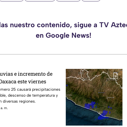
das nuestro contenido, sigue a TV Azt
en Google News!
luvias e incremento de
Oaxaca este viernes
úmero 25 causará precipitaciones
able, descenso de temperatura y
n diversas regiones.
 a. m.