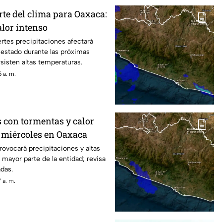
rte del clima para Oaxaca:
alor intenso
ertes precipitaciones afectará
 estado durante las próximas
sisten altas temperaturas.
 a. m.
s con tormentas y calor
e miércoles en Oaxaca
rovocará precipitaciones y altas
 mayor parte de la entidad; revisa
adas.
 a. m.