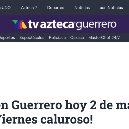
a UNO
Azteca 7
Deportes
Noticias
adn Noticias
eportes
Espectáculos
Policiaca
Oaxaca
MasterChef 24/7
en Guerrero hoy 2 de m
Viernes caluroso!