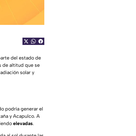
arte del estado de
s de altitud que se
adiación solar y
do podría generar el
taña y Acapulco. A
siendo
elevadas
.
a al sol durante las