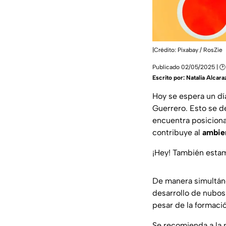
|Crédito: Pixabay / RosZie
Publicado 02/05/2025 | 
Escrito por:
Natalia Alcara
Hoy se espera un d
Guerrero. Esto se de
encuentra posiciona
contribuye al
ambie
¡Hey! También est
De manera simultáne
desarrollo de nubos
pesar de la formaci
Se recomienda a la 