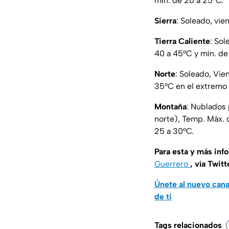
mín. de 20 a 25°C.
Sierra
: Soleado, vie
Tierra Caliente
: So
40 a 45°C y mín. de
Norte
: Soleado, Vie
35°C en el extremo 
Montaña
: Nublados 
norte), Temp. Máx. 
25 a 30°C.
Para esta y más inf
Guerrero
, vía Twitt
Únete al nuevo can
de ti
Tags relacionados