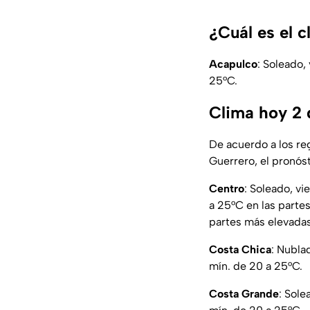
¿Cuál es el 
Acapulco
: Soleado,
25°C.
Clima hoy 2 
De acuerdo a los re
Guerrero
, el pronós
Centro
: Soleado, vi
a 25°C en las partes
partes más elevadas
Costa Chica
: Nubla
mín. de 20 a 25°C.
Costa Grande
: Sole