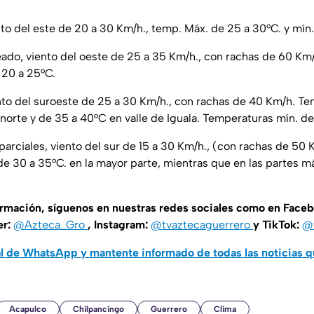
nto del este de 20 a 30 Km/h., temp. Máx. de 25 a 30°C. y mín.
leado, viento del oeste de 25 a 35 Km/h., con rachas de 60 Km
 20 a 25°C.
nto del suroeste de 25 a 30 Km/h., con rachas de 40 Km/h. Te
norte y de 35 a 40°C en valle de Iguala. Temperaturas mín. de
parciales, viento del sur de 15 a 30 Km/h., (con rachas de 50 
de 30 a 35°C. en la mayor parte, mientras que en las partes m
ormación, síguenos en nuestras redes sociales como en Face
er:
@Azteca_Gro
, Instagram:
@tvaztecaguerrero
y TikTok:
@t
al de WhatsApp y mantente informado de todas las noticias 
Acapulco
Chilpancingo
Guerrero
Clima