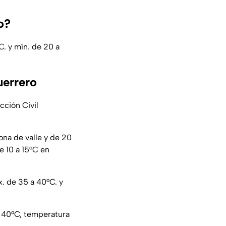
o?
C. y mín. de 20 a
uerrero
cción Civil
ona de valle y de 20
e 10 a 15°C en
x. de 35 a 40°C. y
a 40°C, temperatura