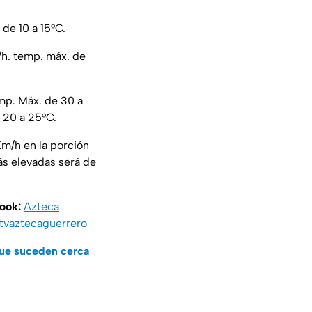
 de 10 a 15°C.
/h. temp. máx. de
mp. Máx. de 30 a
 20 a 25°C.
Km/h en la porción
ás elevadas será de
book:
Azteca
vaztecaguerrero
que suceden cerca