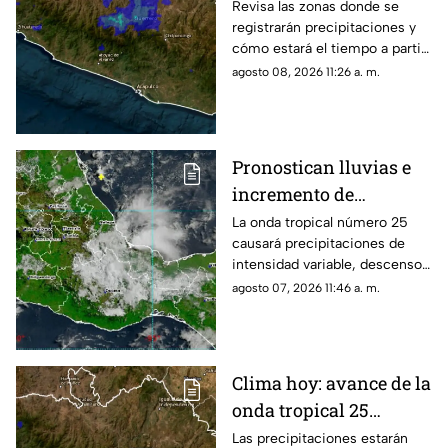
y lluvias en Guerrero
Revisa las zonas donde se
registrarán precipitaciones y
cómo estará el tiempo a partir
del mediodía en la entidad.
agosto 08, 2026 11:26 a. m.
Pronostican lluvias e
incremento de
tormentas en Oaxaca
La onda tropical número 25
causará precipitaciones de
este viernes
intensidad variable, descenso
de temperatura y rachas de
agosto 07, 2026 11:46 a. m.
viento en diversas regiones.
Clima hoy: avance de la
onda tropical 25
provocará lluvias
Las precipitaciones estarán