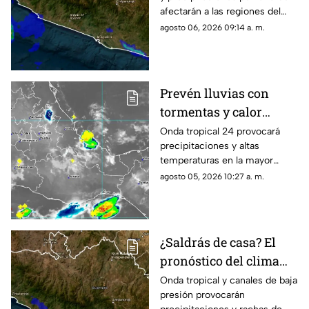
afectarán a las regiones del
estado; monitorean un sistema
agosto 06, 2026 09:14 a. m.
frente a las costas.
Prevén lluvias con
tormentas y calor
sofocante este
Onda tropical 24 provocará
precipitaciones y altas
miércoles en Oaxaca
temperaturas en la mayor
parte de la entidad; revisa las
agosto 05, 2026 10:27 a. m.
regiones afectadas.
¿Saldrás de casa? El
pronóstico del clima
hoy para Guerrero
Onda tropical y canales de baja
presión provocarán