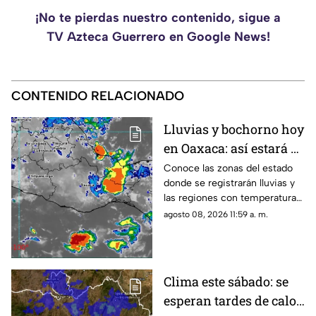
¡No te pierdas nuestro contenido, sigue a
TV Azteca Guerrero en Google News!
CONTENIDO RELACIONADO
Lluvias y bochorno hoy
en Oaxaca: así estará el
clima este sábado
Conoce las zonas del estado
donde se registrarán lluvias y
las regiones con temperaturas
superiores a los 35 grados.
agosto 08, 2026 11:59 a. m.
Clima este sábado: se
esperan tardes de calor