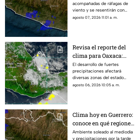
acompañadas de ráfagas de
viento y se resentirán con
mayor fuerza durante la tarde y
agosto 07, 2026 11:01 a. m.
noche en diversas regiones de
Guerrero.
Revisa el reporte del
clima para Oaxaca:
tormentas y calor
El desarrollo de fuertes
precipitaciones afectará
intenso
diversas zonas del estado
durante las próximas horas
agosto 06, 2026 10:05 a. m.
mientras persisten altas
temperaturas.
Clima hoy en Guerrero:
conoce en qué regiones
se esperan lluvias
Ambiente soleado al mediodía
y precipitaciones por la tarde