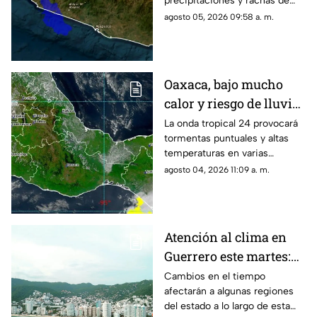
precipitaciones y rachas de
viento en la mayor parte del
agosto 05, 2026 09:58 a. m.
estado este día.
Oaxaca, bajo mucho
calor y riesgo de lluvias
aisladas para este
La onda tropical 24 provocará
tormentas puntuales y altas
martes
temperaturas en varias
regiones.
agosto 04, 2026 11:09 a. m.
Atención al clima en
Guerrero este martes:
se esperan variaciones
Cambios en el tiempo
afectarán a algunas regiones
del estado a lo largo de esta