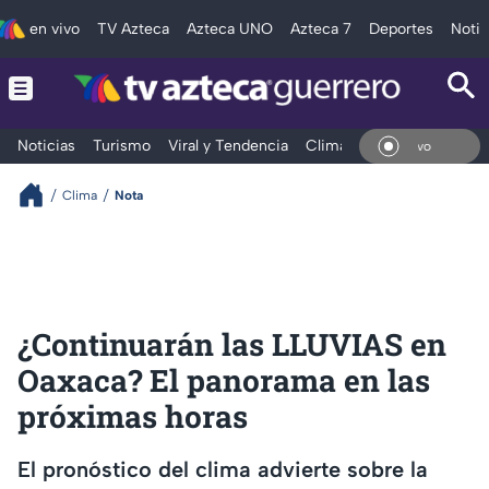
en vivo
TV Azteca
Azteca UNO
Azteca 7
Deportes
Notic
Noticias
Turismo
Viral y Tendencia
Clima
Deportes
Espec
En Vi
Clima
Nota
¿Continuarán las LLUVIAS en
Oaxaca? El panorama en las
próximas horas
El pronóstico del clima advierte sobre la