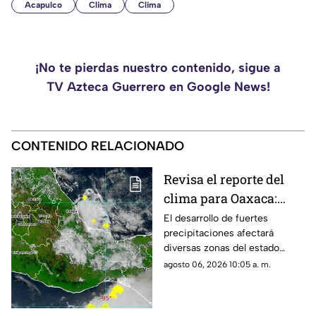
Acapulco
Clima
Clima
¡No te pierdas nuestro contenido, sigue a
TV Azteca Guerrero en Google News!
CONTENIDO RELACIONADO
Revisa el reporte del
clima para Oaxaca:
tormentas y calor
El desarrollo de fuertes
precipitaciones afectará
intenso
diversas zonas del estado
durante las próximas horas
agosto 06, 2026 10:05 a. m.
mientras persisten altas
temperaturas.