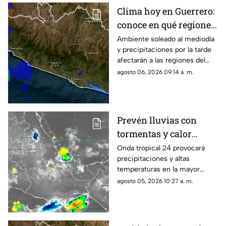
Clima hoy en Guerrero:
conoce en qué regiones
se esperan lluvias
Ambiente soleado al mediodía
y precipitaciones por la tarde
afectarán a las regiones del
estado; monitorean un sistema
agosto 06, 2026 09:14 a. m.
frente a las costas.
Prevén lluvias con
tormentas y calor
sofocante este
Onda tropical 24 provocará
precipitaciones y altas
miércoles en Oaxaca
temperaturas en la mayor
parte de la entidad; revisa las
agosto 05, 2026 10:27 a. m.
regiones afectadas.