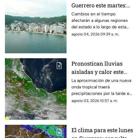
Guerrero este martes:
se esperan variaciones
Cambios en el tiempo
afectarán a algunas regiones
del estado a lo largo de esta
jornada.
agosto 04, 2026 09:39 a. m.
Pronostican lluvias
aisladas y calor este
inicio de semana en
La aproximación de una nueva
onda tropical traerá
Oaxaca
precipitaciones por la tarde en
algunas zonas del estado.
agosto 03, 2026 10:57 a. m.
El clima para este lunes