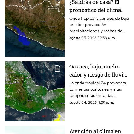
¿Saldrás de casa? El
pronóstico del clima
hoy para Guerrero
Onda tropical y canales de baja
presión provocarán
precipitaciones y rachas de
viento en la mayor parte del
agosto 05, 2026 09:58 a. m.
estado este día.
Oaxaca, bajo mucho
calor y riesgo de lluvias
aisladas para este
La onda tropical 24 provocará
tormentas puntuales y altas
martes
temperaturas en varias
regiones.
agosto 04, 2026 11:09 a. m.
Atención al clima en