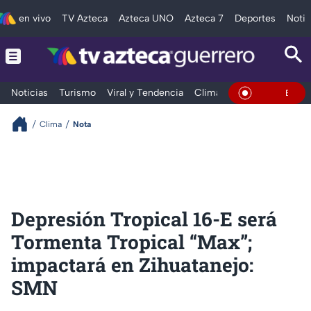
en vivo
TV Azteca
Azteca UNO
Azteca 7
Deportes
Notic
Noticias
Turismo
Viral y Tendencia
Clima
Deportes
Espec
En Vivo
Clima
Nota
Depresión Tropical 16-E será
Tormenta Tropical “Max”;
impactará en Zihuatanejo:
SMN