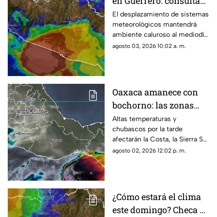
en Guerrero: consulta
aquí el reporte de hoy
El desplazamiento de sistemas
meteorológicos mantendrá
ambiente caluroso al mediodía
y precipitaciones por la tarde.
agosto 03, 2026 10:02 a. m.
Oaxaca amanece con
bochorno: las zonas
que esperan lluvias y
Altas temperaturas y
chubascos por la tarde
calor
afectarán la Costa, la Sierra Sur
e Istmo durante la jornada.
agosto 02, 2026 12:02 p. m.
¿Cómo estará el clima
este domingo? Checa el