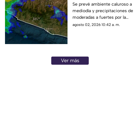
pronóstico para
Se prevé ambiente caluroso a
mediodía y precipitaciones de
Guerrero
moderadas a fuertes por la
tarde, acompañadas por
agosto 02, 2026 10:42 a. m.
ráfagas de viento en gran parte
del estado.
Ver más