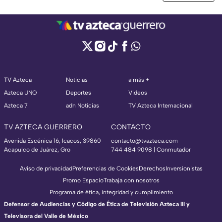
TV Azteca
Noticias
a más +
Azteca UNO
Deportes
Videos
Azteca 7
adn Noticias
TV Azteca Internacional
TV AZTECA GUERRERO
CONTACTO
Avenida Escénica 16, Icacos, 39860
contacto@tvazteca.com
Acapulco de Juárez, Gro
744 484 9098 | Conmutador
Aviso de privacidad
Preferencias de Cookies
Derechos
Inversionistas
Promo Espacio
Trabaja con nosotros
Programa de ética, integridad y cumplimiento
Defensor de Audiencias y Código de Ética de Televisión Azteca III y
Televisora del Valle de México