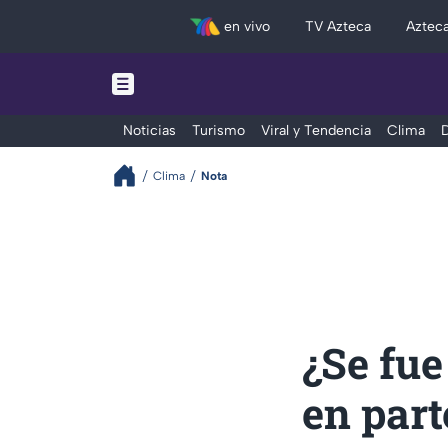
en vivo
TV Azteca
Aztec
Noticias
Turismo
Viral y Tendencia
Clima
D
Clima
Nota
¿Se fue
en part