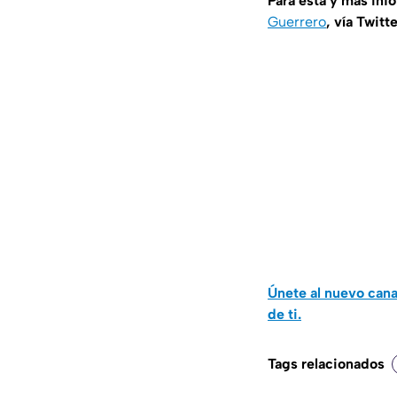
Para esta y más inf
Guerrero
, vía Twitt
Únete al nuevo can
de ti.
Tags relacionados