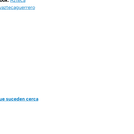
book:
Azteca
vaztecaguerrero
que suceden cerca