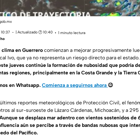
.gob.mx
 10:37
| Actualizado 🕑 10:40
1 minuto lectura
cho
 clima en Guerrero
comienzan a mejorar progresivamente lue
cal Ivo, que ya no representa un riesgo directo para el estad
ste jueves continúe la formación de nubosidad que podría deja
tas regiones, principalmente en la Costa Grande y la Tierra C
amos en Whatsapp.
Comienza a seguirnos ahora
😉
últimos reportes meteorológicos de Protección Civil, el fenóm
tros al sur-suroeste de Lázaro Cárdenas, Michoacán, y a 295 
Aunque se desplaza mar adentro con vientos sostenidos de 
nfluencia aún se percibe a través de bandas nubosas que inte
edo del Pacífico.