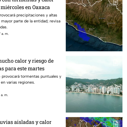
e miércoles en Oaxaca
rovocará precipitaciones y altas
 mayor parte de la entidad; revisa
adas.
 a. m.
mucho calor y riesgo de
as para este martes
4 provocará tormentas puntuales y
 en varias regiones.
 a. m.
uvias aisladas y calor