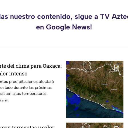
das nuestro contenido, sigue a TV Azt
en Google News!
rte del clima para Oaxaca:
alor intenso
ertes precipitaciones afectará
 estado durante las próximas
sisten altas temperaturas.
 a. m.
s con tormentas y calor