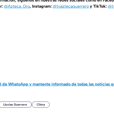
ormación, síguenos en nuestras redes sociales como en Face
er:
@Azteca_Gro
, Instagram:
@tvaztecaguerrero
y TikTok:
@t
al de WhatsApp y mantente informado de todas las noticias 
Lluvias Guerrero
Clima