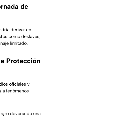
ornada de
dría derivar en
ctos como deslaves,
naje limitado.
de Protección
os oficiales y
es a fenómenos
negro devorando una