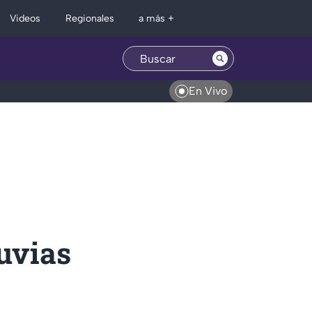
Regionales
Videos
a más +
En Vivo
luvias