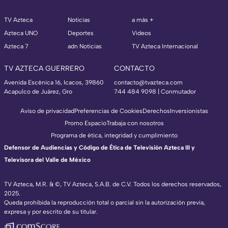
TV Azteca
Noticias
a más +
Azteca UNO
Deportes
Videos
Azteca 7
adn Noticias
TV Azteca Internacional
TV AZTECA GUERRERO
CONTACTO
Avenida Escénica 16, Icacos, 39860
contacto@tvazteca.com
Acapulco de Juárez, Gro
744 484 9098 | Conmutador
Aviso de privacidad
Preferencias de Cookies
Derechos
Inversionistas
Promo Espacio
Trabaja con nosotros
Programa de ética, integridad y cumplimiento
Defensor de Audiencias y Código de Ética de Televisión Azteca III y
Televisora del Valle de México
TV Azteca, M.R. & ©, TV Azteca, S.A.B. de C.V. Todos los derechos reservados,
2025.
Queda prohibida la reproducción total o parcial sin la autorización previa,
expresa y por escrito de su titular.