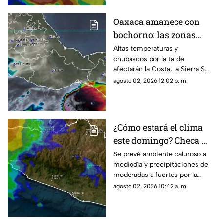
Oaxaca amanece con
bochorno: las zonas
que esperan lluvias y
Altas temperaturas y
chubascos por la tarde
calor
afectarán la Costa, la Sierra Sur
e Istmo durante la jornada.
agosto 02, 2026 12:02 p. m.
¿Cómo estará el clima
este domingo? Checa el
pronóstico para
Se prevé ambiente caluroso a
mediodía y precipitaciones de
Guerrero
moderadas a fuertes por la
tarde, acompañadas por
agosto 02, 2026 10:42 a. m.
ráfagas de viento en gran parte
del estado.