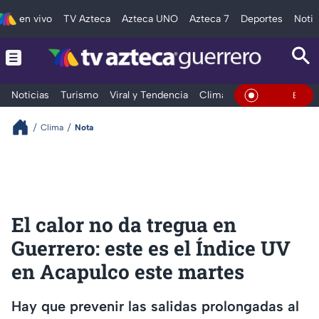
en vivo
TV Azteca
Azteca UNO
Azteca 7
Deportes
Notic
Noticias
Turismo
Viral y Tendencia
Clima
Deportes
Espec
En Vivo
Clima
Nota
El calor no da tregua en
Guerrero: este es el Índice UV
en Acapulco este martes
Hay que prevenir las salidas prolongadas al