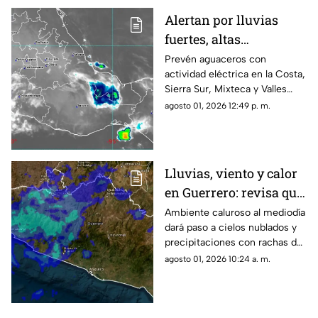
Alertan por lluvias
fuertes, altas
temperaturas y oleaje
Prevén aguaceros con
actividad eléctrica en la Costa,
en Oaxaca
Sierra Sur, Mixteca y Valles
Centrales, además de mar
agosto 01, 2026 12:49 p. m.
picado en el litoral.
Lluvias, viento y calor
en Guerrero: revisa qué
regiones se afectan
Ambiente caluroso al mediodía
dará paso a cielos nublados y
precipitaciones con rachas de
viento en diversas regiones del
agosto 01, 2026 10:24 a. m.
estado.