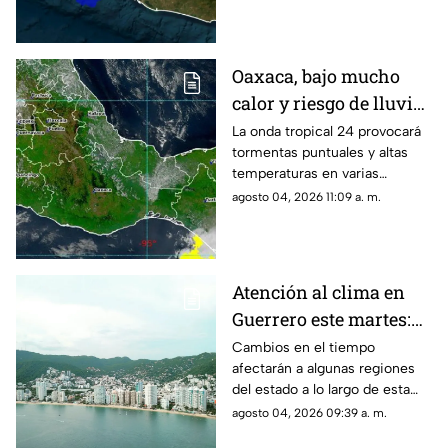
Oaxaca, bajo mucho
calor y riesgo de lluvias
aisladas para este
La onda tropical 24 provocará
tormentas puntuales y altas
martes
temperaturas en varias
regiones.
agosto 04, 2026 11:09 a. m.
Atención al clima en
Guerrero este martes:
se esperan variaciones
Cambios en el tiempo
afectarán a algunas regiones
del estado a lo largo de esta
jornada.
agosto 04, 2026 09:39 a. m.