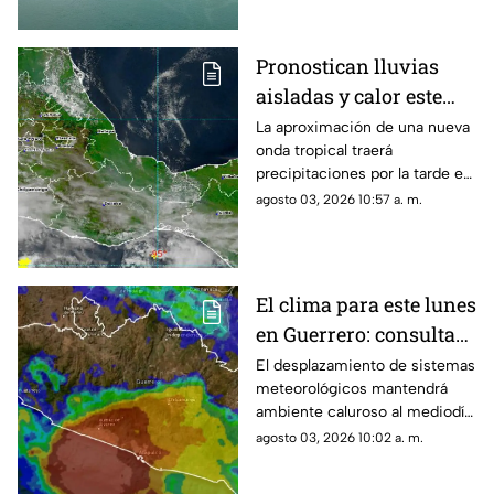
Pronostican lluvias
aisladas y calor este
inicio de semana en
La aproximación de una nueva
onda tropical traerá
Oaxaca
precipitaciones por la tarde en
algunas zonas del estado.
agosto 03, 2026 10:57 a. m.
El clima para este lunes
en Guerrero: consulta
aquí el reporte de hoy
El desplazamiento de sistemas
meteorológicos mantendrá
ambiente caluroso al mediodía
y precipitaciones por la tarde.
agosto 03, 2026 10:02 a. m.