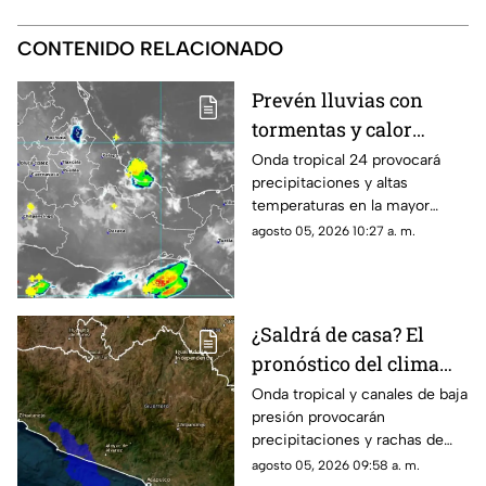
CONTENIDO RELACIONADO
Prevén lluvias con
tormentas y calor
sofocante este
Onda tropical 24 provocará
precipitaciones y altas
miércoles en Oaxaca
temperaturas en la mayor
parte de la entidad; revisa las
agosto 05, 2026 10:27 a. m.
regiones afectadas.
¿Saldrá de casa? El
pronóstico del clima
hoy para Guerrero
Onda tropical y canales de baja
presión provocarán
precipitaciones y rachas de
viento en la mayor parte del
agosto 05, 2026 09:58 a. m.
estado este día.