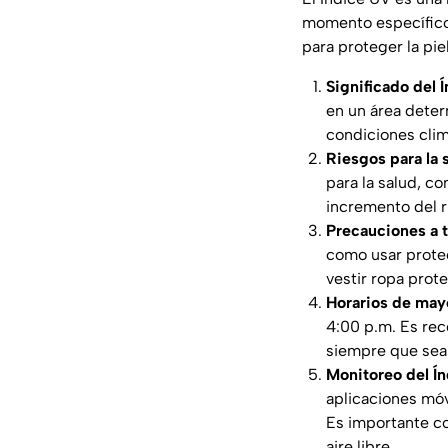
momento específicos
para proteger la pie
Significado del 
en un área determ
condiciones clim
Riesgos para la 
para la salud, c
incremento del r
Precauciones a 
como usar protec
vestir ropa prot
Horarios de mayo
4:00 p.m. Es rec
siempre que sea 
Monitoreo del Í
aplicaciones móv
Es importante co
aire libre.