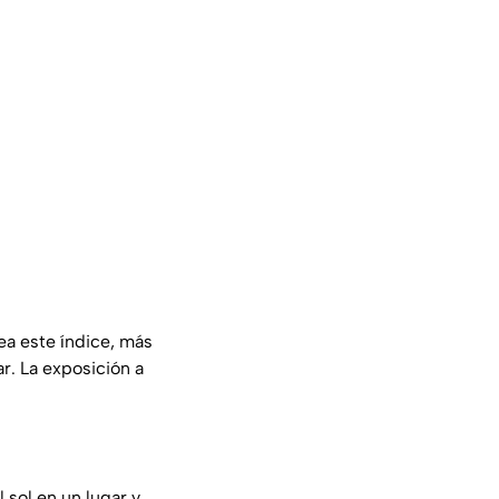
ea este índice, más
ar. La exposición a
 sol en un lugar y