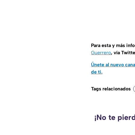
Para esta y más inf
Guerrero
, vía Twitt
Únete al nuevo can
de ti.
Tags relacionados
¡No te pier