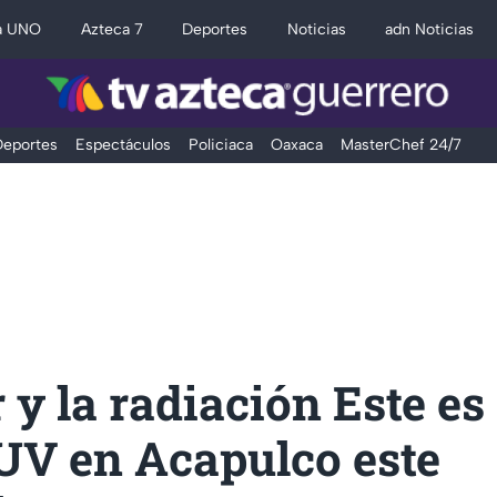
a UNO
Azteca 7
Deportes
Noticias
adn Noticias
eportes
Espectáculos
Policiaca
Oaxaca
MasterChef 24/7
r y la radiación Este es 
 UV en Acapulco este