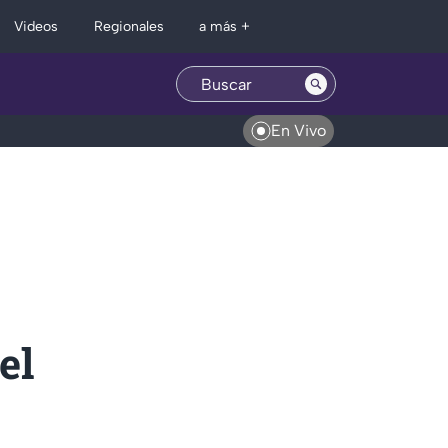
Regionales
Videos
a más +
En Vivo
el