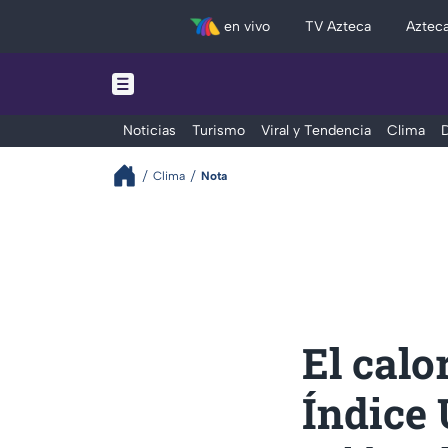
en vivo
TV Azteca
Aztec
Noticias
Turismo
Viral y Tendencia
Clima
D
Clima
Nota
El calo
Índice