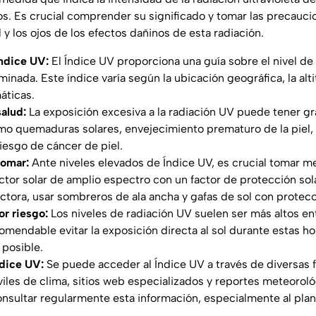
. Es crucial comprender su significado y tomar las precauci
l y los ojos de los efectos dañinos de esta radiación.
Índice UV:
El Índice UV proporciona una guía sobre el nivel de 
inada. Este índice varía según la ubicación geográfica, la altit
áticas.
salud:
La exposición excesiva a la radiación UV puede tener g
omo quemaduras solares, envejecimiento prematuro de la piel,
iesgo de cáncer de piel.
tomar:
Ante niveles elevados de Índice UV, es crucial tomar m
tor solar de amplio espectro con un factor de protección so
ectora, usar sombreros de ala ancha y gafas de sol con protec
r riesgo:
Los niveles de radiación UV suelen ser más altos entr
omendable evitar la exposición directa al sol durante estas h
posible.
ndice UV:
Se puede acceder al Índice UV a través de diversas
iles de clima, sitios web especializados y reportes meteoro
nsultar regularmente esta información, especialmente al plani