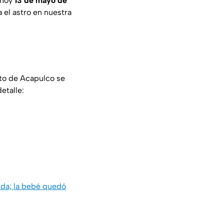
 hoy
13 de mayo de
 el astro en nuestra
to de Acapulco se
etalle:
cida; la bebé quedó