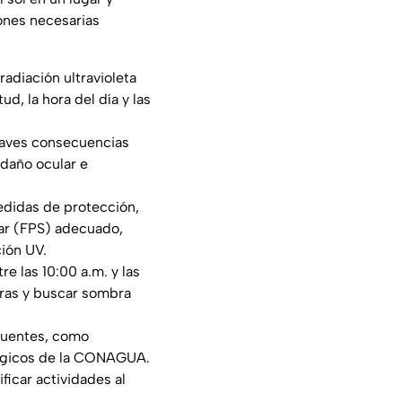
ones necesarias
radiación ultravioleta
ud, la hora del día y las
raves consecuencias
 daño ocular e
edidas de protección,
lar (FPS) adecuado,
ción UV.
e las 10:00 a.m. y las
oras y buscar sombra
 fuentes, como
lógicos de la CONAGUA.
ficar actividades al