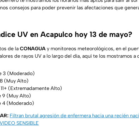
uerrero te mostramos los horarios más aptos para salir al sol
unos consejos para poder prevenir las afectaciones que genera
Índice UV en Acapulco hoy 13 de mayo?
tos de la
CONAGUA
y monitoreos meteorológicos, en el puer
alores de rayos UV a lo largo del día, aquí te los mostramos a d
e 3 (Moderado)
8 (Muy Alto)
 11+ (Extremadamente Alto)
e 9 (Muy Alto)
e 4 (Moderado)
SAR:
Filtran brutal agresión de enfermera hacia una recién na
| VIDEO SENSIBLE