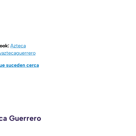
book:
Azteca
vaztecaguerrero
que suceden cerca
eca Guerrero