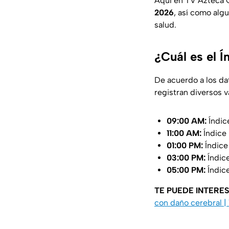
Aquí en TV Azteca G
2026
, así como alg
salud.
¿Cuál es el 
De acuerdo a los da
registran diversos v
09:00 AM:
Índic
11:00 AM:
Índice 
01:00 PM:
Índice
03:00 PM:
Índic
05:00 PM:
Índic
TE PUEDE INTERE
con daño cerebral 