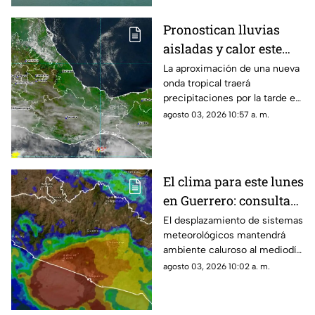
Pronostican lluvias
aisladas y calor este
inicio de semana en
La aproximación de una nueva
onda tropical traerá
Oaxaca
precipitaciones por la tarde en
algunas zonas del estado.
agosto 03, 2026 10:57 a. m.
El clima para este lunes
en Guerrero: consulta
aquí el reporte de hoy
El desplazamiento de sistemas
meteorológicos mantendrá
ambiente caluroso al mediodía
y precipitaciones por la tarde.
agosto 03, 2026 10:02 a. m.