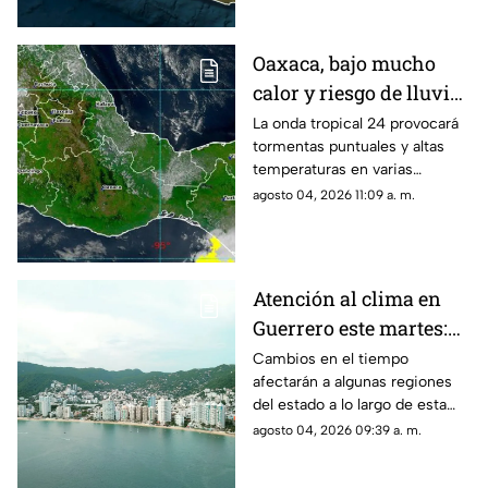
Oaxaca, bajo mucho
calor y riesgo de lluvias
aisladas para este
La onda tropical 24 provocará
tormentas puntuales y altas
martes
temperaturas en varias
regiones.
agosto 04, 2026 11:09 a. m.
Atención al clima en
Guerrero este martes:
se esperan variaciones
Cambios en el tiempo
afectarán a algunas regiones
del estado a lo largo de esta
jornada.
agosto 04, 2026 09:39 a. m.