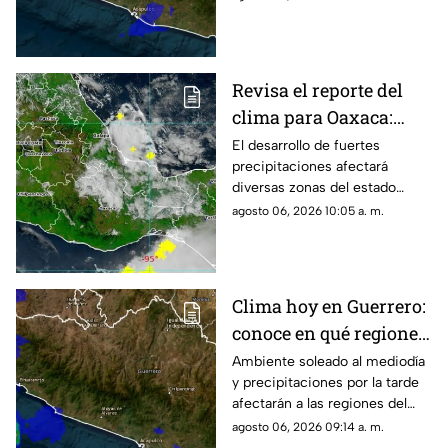
noche en diversas regiones de
Guerrero.
Revisa el reporte del
clima para Oaxaca:
tormentas y calor
El desarrollo de fuertes
precipitaciones afectará
intenso
diversas zonas del estado
durante las próximas horas
agosto 06, 2026 10:05 a. m.
mientras persisten altas
temperaturas.
Clima hoy en Guerrero:
conoce en qué regiones
se esperan lluvias
Ambiente soleado al mediodía
y precipitaciones por la tarde
afectarán a las regiones del
estado; monitorean un sistema
agosto 06, 2026 09:14 a. m.
frente a las costas.