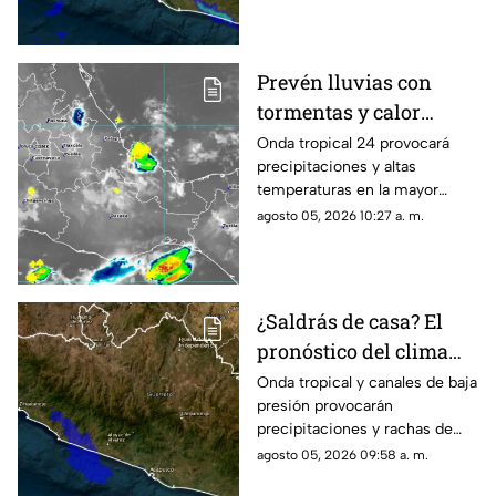
Prevén lluvias con
tormentas y calor
sofocante este
Onda tropical 24 provocará
precipitaciones y altas
miércoles en Oaxaca
temperaturas en la mayor
parte de la entidad; revisa las
agosto 05, 2026 10:27 a. m.
regiones afectadas.
¿Saldrás de casa? El
pronóstico del clima
hoy para Guerrero
Onda tropical y canales de baja
presión provocarán
precipitaciones y rachas de
viento en la mayor parte del
agosto 05, 2026 09:58 a. m.
estado este día.