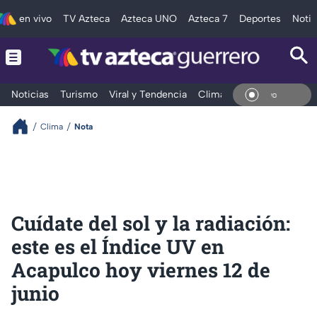
en vivo
TV Azteca
Azteca UNO
Azteca 7
Deportes
Notic
Noticias
Turismo
Viral y Tendencia
Clima
Deportes
Espec
En Vi
Clima
Nota
Cuídate del sol y la radiación:
este es el Índice UV en
Acapulco hoy viernes 12 de
junio