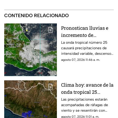
CONTENIDO RELACIONADO
Pronostican lluvias e
incremento de
tormentas en Oaxaca
La onda tropical número 25
causará precipitaciones de
este viernes
intensidad variable, descenso
de temperatura y rachas de
agosto 07, 2026 11:46 a. m.
viento en diversas regiones.
Clima hoy: avance de la
onda tropical 25
provocará lluvias
Las precipitaciones estarán
acompañadas de ráfagas de
viento y se resentirán con
mayor fuerza durante la tarde y
agosto 07, 2026 11:01 a. m.