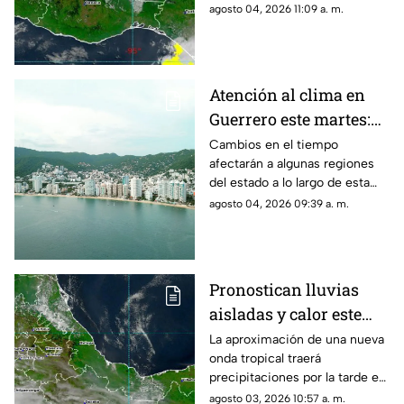
regiones.
agosto 04, 2026 11:09 a. m.
Atención al clima en
Guerrero este martes:
se esperan variaciones
Cambios en el tiempo
afectarán a algunas regiones
del estado a lo largo de esta
jornada.
agosto 04, 2026 09:39 a. m.
Pronostican lluvias
aisladas y calor este
inicio de semana en
La aproximación de una nueva
onda tropical traerá
Oaxaca
precipitaciones por la tarde en
algunas zonas del estado.
agosto 03, 2026 10:57 a. m.