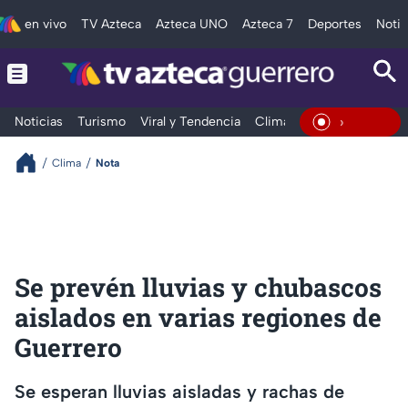
en vivo
TV Azteca
Azteca UNO
Azteca 7
Deportes
Notic
Noticias
Turismo
Viral y Tendencia
Clima
Deportes
Espec
En Vivo
Clima
Nota
Se prevén lluvias y chubascos
aislados en varias regiones de
Guerrero
Se esperan lluvias aisladas y rachas de