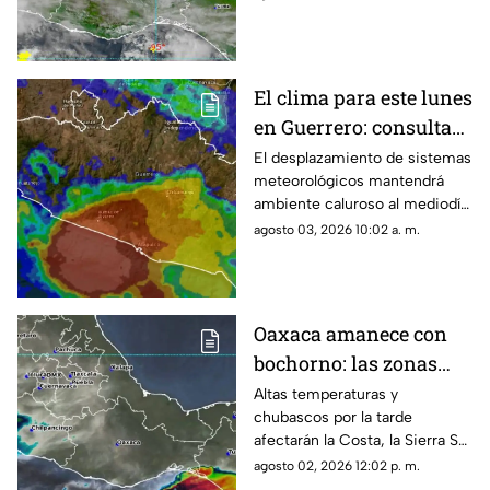
El clima para este lunes
en Guerrero: consulta
aquí el reporte de hoy
El desplazamiento de sistemas
meteorológicos mantendrá
ambiente caluroso al mediodía
y precipitaciones por la tarde.
agosto 03, 2026 10:02 a. m.
Oaxaca amanece con
bochorno: las zonas
que esperan lluvias y
Altas temperaturas y
chubascos por la tarde
calor
afectarán la Costa, la Sierra Sur
e Istmo durante la jornada.
agosto 02, 2026 12:02 p. m.