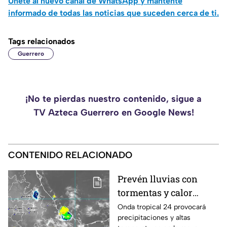
Únete al nuevo canal de WhatsApp y mantente
informado de todas las noticias que suceden cerca de ti.
Tags relacionados
Guerrero
¡No te pierdas nuestro contenido, sigue a
TV Azteca Guerrero en Google News!
CONTENIDO RELACIONADO
Prevén lluvias con
tormentas y calor
sofocante este
Onda tropical 24 provocará
precipitaciones y altas
miércoles en Oaxaca