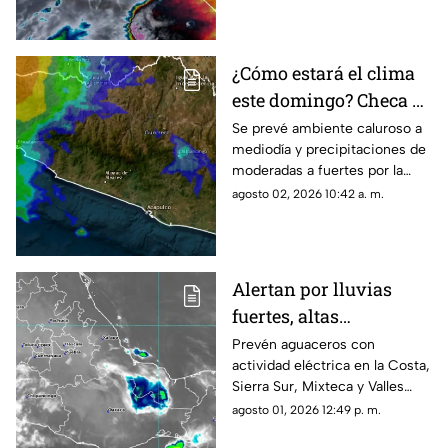
¿Cómo estará el clima
este domingo? Checa el
pronóstico para
Se prevé ambiente caluroso a
mediodía y precipitaciones de
Guerrero
moderadas a fuertes por la
tarde, acompañadas por
agosto 02, 2026 10:42 a. m.
ráfagas de viento en gran parte
del estado.
Alertan por lluvias
fuertes, altas
temperaturas y oleaje
Prevén aguaceros con
actividad eléctrica en la Costa,
en Oaxaca
Sierra Sur, Mixteca y Valles
Centrales, además de mar
agosto 01, 2026 12:49 p. m.
picado en el litoral.