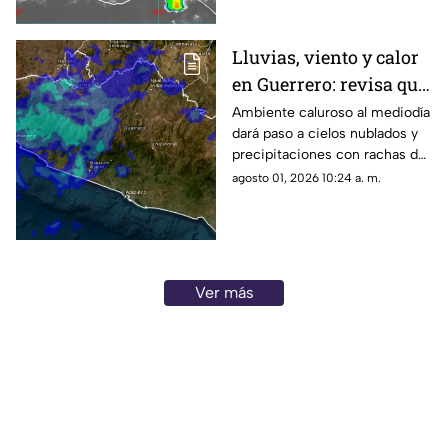
Lluvias, viento y calor
en Guerrero: revisa qué
regiones se afectan
Ambiente caluroso al mediodía
dará paso a cielos nublados y
precipitaciones con rachas de
viento en diversas regiones del
agosto 01, 2026 10:24 a. m.
estado.
Ver más