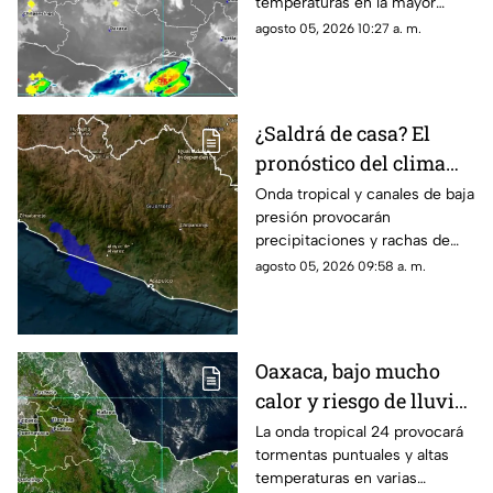
temperaturas en la mayor
parte de la entidad; revisa las
agosto 05, 2026 10:27 a. m.
regiones afectadas.
¿Saldrá de casa? El
pronóstico del clima
hoy para Guerrero
Onda tropical y canales de baja
presión provocarán
precipitaciones y rachas de
viento en la mayor parte del
agosto 05, 2026 09:58 a. m.
estado este día.
Oaxaca, bajo mucho
calor y riesgo de lluvias
aisladas para este
La onda tropical 24 provocará
tormentas puntuales y altas
martes
temperaturas en varias