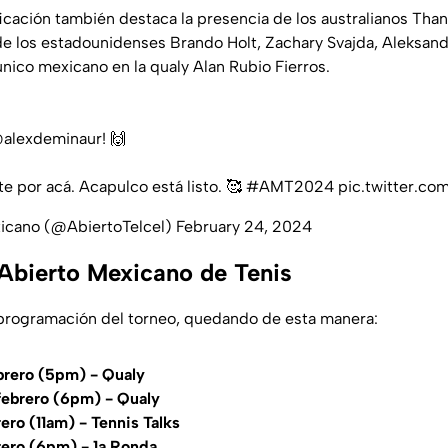
ficación también destaca la presencia de los australianos Than
 los estadounidenses Brando Holt, Zachary Svajda, Aleksand
nico mexicano en la qualy Alan Rubio Fierros.
alexdeminaur
! 🙌
e por acá. Acapulco está listo. 🥰
#AMT2024
pic.twitter.c
icano (@AbiertoTelcel)
February 24, 2024
 Abierto Mexicano de Tenis
 programación del torneo, quedando de esta manera:
brero (5pm) - Qualy
ebrero (6pm) - Qualy
ero (11am) - Tennis Talks
rero (6pm) - 1a Ronda