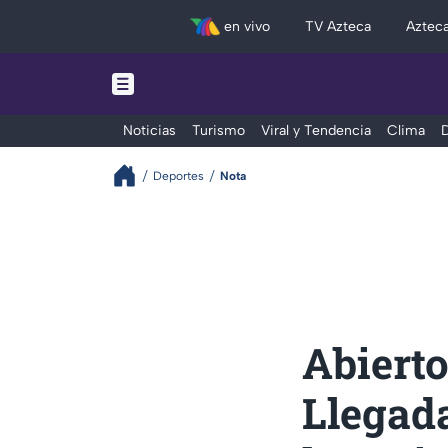
en vivo
TV Azteca
Aztec
Noticias
Turismo
Viral y Tendencia
Clima
D
Deportes
Nota
Abiert
Llegada