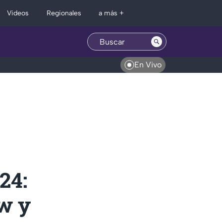
Regionales
Videos
a más +
En Vivo
24:
aw y