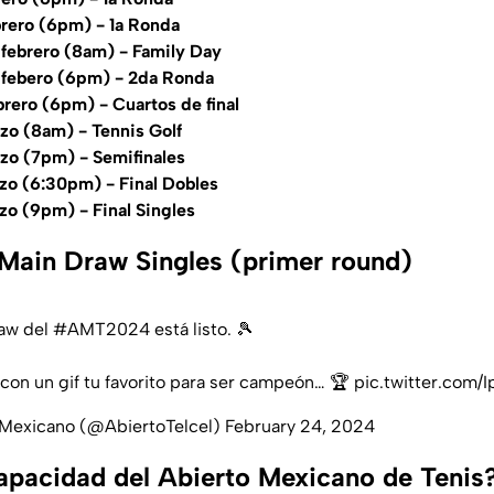
brero (6pm) - 1a Ronda
 febrero (8am) - Family Day
 febero (6pm) - 2da Ronda
rero (6pm) - Cuartos de final
zo (8am) - Tennis Golf
rzo (7pm) - Semifinales
zo (6:30pm) - Final Dobles
zo (9pm) - Final Singles
 Main Draw Singles (primer round)
raw del
#AMT2024
está listo. 🎾
on un gif tu favorito para ser campeón… 🏆
pic.twitter.com/
 Mexicano (@AbiertoTelcel)
February 24, 2024
capacidad del Abierto Mexicano de Tenis