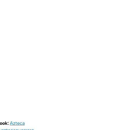
book:
Azteca