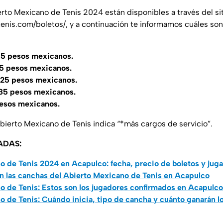
rto Mexicano de Tenis 2024 están disponibles a través del siti
enis.com/boletos/
, y a continuación te informamos cuáles son
685 pesos mexicanos.
75 pesos mexicanos.
 625 pesos mexicanos.
785 pesos mexicanos.
pesos mexicanos.
Abierto Mexicano de Tenis indica “
*más cargos de servicio
”.
ADAS:
o de Tenis 2024 en Acapulco: fecha, precio de boletos y jug
n las canchas del Abierto Mexicano de Tenis en Acapulco
o de Tenis: Estos son los jugadores confirmados en Acapulc
 de Tenis: Cuándo inicia, tipo de cancha y cuánto ganarán l