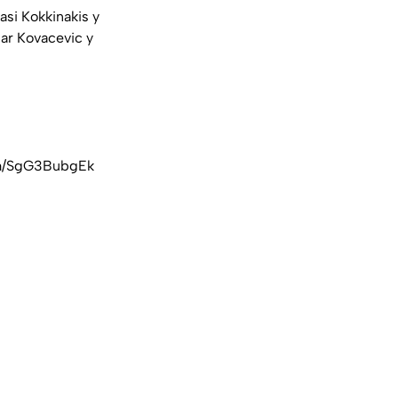
asi Kokkinakis y
ar Kovacevic y
om/SgG3BubgEk