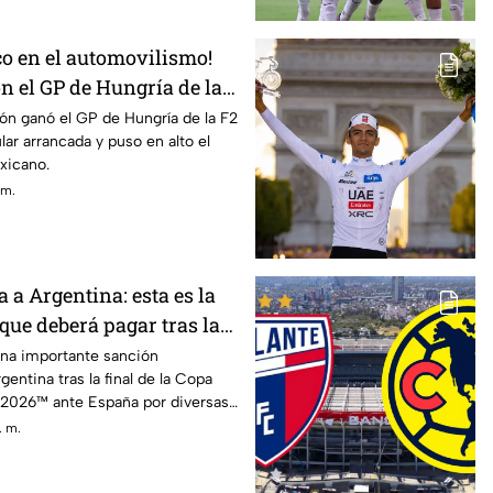
o en el automovilismo!
n el GP de Hungría de la
eón ganó el GP de Hungría de la F2
lar arrancada y puso en alto el
xicano.
 m.
a a Argentina: esta es la
que deberá pagar tras la
aña | VIDEO
una importante sanción
entina tras la final de la Copa
A 2026™ ante España por diversas
linarias registradas.
. m.