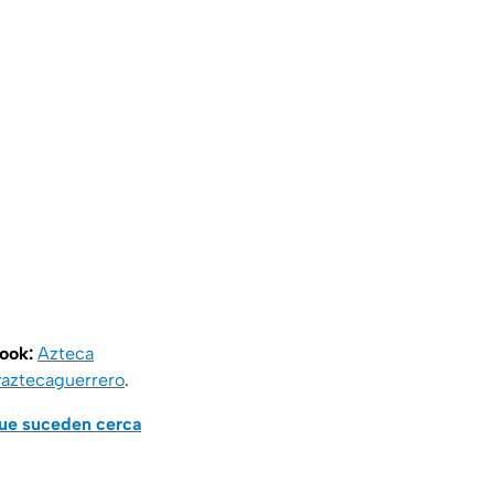
book:
Azteca
aztecaguerrero
.
que suceden cerca