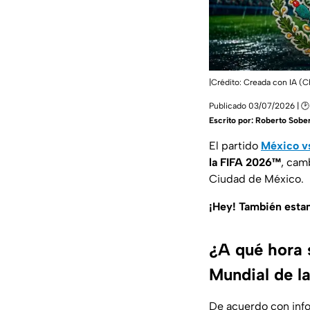
|Crédito: Creada con IA (
Publicado 03/07/2026 | 🕑
Escrito por:
Roberto Sober
El partido
México vs
la FIFA 2026™
, cam
Ciudad de México.
¡Hey! También est
¿A qué hora s
Mundial de l
De acuerdo con info