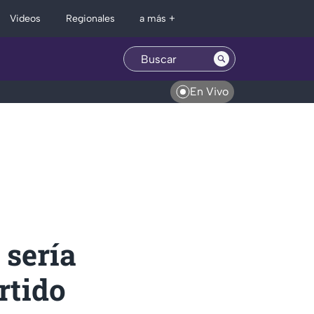
Regionales
Videos
a más +
En Vivo
sería
rtido