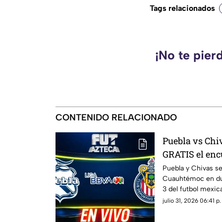
Tags relacionados
¡No te pier
CONTENIDO RELACIONADO
Puebla vs Chi
GRATIS el enc
la Liga MX
Puebla y Chivas se
Cuauhtémoc en due
3 del futbol mexic
julio 31, 2026 06:41 p.