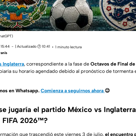
ChatGPT)
 15:44
| Actualizado 🕑 10:41
1 minuto lectura
anis
 Inglaterra
, correspondiente a la fase de
Octavos de Final de
biaría su horario agendado debido al pronóstico de tormenta e
amos en Whatsapp.
Comienza a seguirnos ahora
😉
e jugaría el partido México vs Inglaterr
a FIFA 2026™?
rmación que trascendió este viernes 3 de julio,
el encuentro p