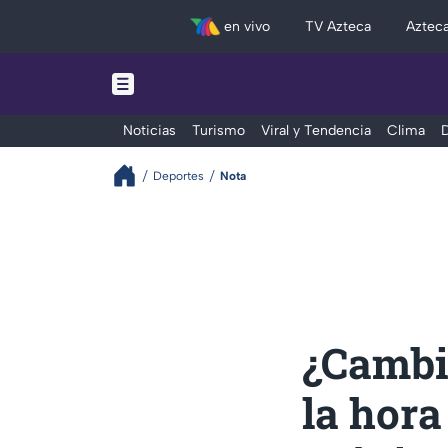
en vivo
TV Azteca
Aztec
Noticias
Turismo
Viral y Tendencia
Clima
D
Deportes
Nota
¿Cambi
la hora