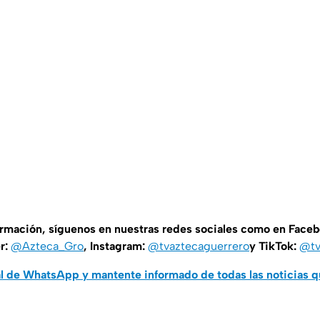
ormación, síguenos en nuestras redes sociales como en Face
er:
@Azteca_Gro
, Instagram:
@tvaztecaguerrero
y TikTok:
@tv
al de WhatsApp y mantente informado de todas las noticias 