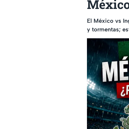
México 
El México vs In
y tormentas; es