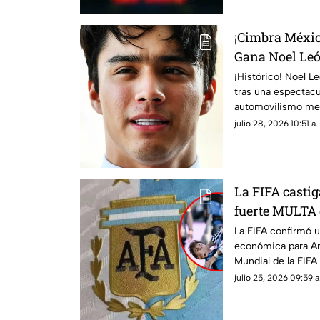
¡Cimbra Méxic
Gana Noel Leó
F2
¡Histórico! Noel L
tras una espectacu
automovilismo me
julio 28, 2026 10:51 a.
La FIFA castig
fuerte MULTA 
final ante Esp
La FIFA confirmó 
económica para Arg
Mundial de la FIF
infracciones discip
julio 25, 2026 09:59 a