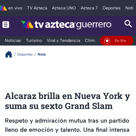
en vivo
TV Azteca
Azteca UNO
Azteca 7
Deportes
Notic
Noticias
Turismo
Viral y Tendencia
Clima
Deportes
Espec
En Vivo
Deportes
Nota
Alcaraz brilla en Nueva York y
suma su sexto Grand Slam
Respeto y admiración mutua tras un partido
lleno de emoción y talento. Una final intensa