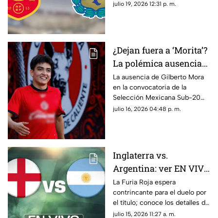
toda la emoción en vivo en
julio 19, 2026 12:31 p. m.
Azteca Deportes. ¿Quién
reinará?
¿Dejan fuera a ‘Morita’?
La polémica ausencia
de Gilberto Mora en la
La ausencia de Gilberto Mora
en la convocatoria de la
Selección Mexicana
Selección Mexicana Sub-20
sorprendió a la afición y desató
julio 16, 2026 04:48 p. m.
dudas rumbo al Campeonato
de Concacaf.
Inglaterra vs.
Argentina: ver EN VIVO
y GRATIS el encuentro
La Furia Roja espera
contrincante para el duelo por
de la Copa Mundial de
el título; conoce los detalles de
la FIFA 2026™
este choque histórico por el
julio 15, 2026 11:27 a. m.