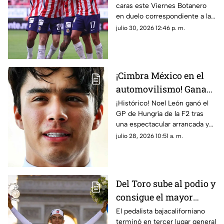
caras este Viernes Botanero
Jornada 3 de la Liga
en duelo correspondiente a la
MX
Jornada 3 de la Liga MX.
julio 30, 2026 12:46 p. m.
¡Cimbra México en el
automovilismo! Gana
Noel León el GP de
¡Histórico! Noel León ganó el
GP de Hungría de la F2 tras
Hungría de la F2
una espectacular arrancada y
puso en alto el automovilismo
julio 28, 2026 10:51 a. m.
mexicano.
Del Toro sube al podio y
consigue el mayor
triunfo del ciclismo
El pedalista bajacaliforniano
terminó en tercer lugar general
nacional