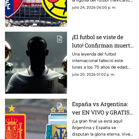
la liguilla del futbol mexicano;
disfruta del partido totalmente
julio 24, 2026 06:00 p. m.
en vivo y gratis aquí en TV
Azteca Guerrero.
¡El futbol se viste de
luto! Confirman muerte
de una LEYENDA que
Una leyenda del futbol
internacional falleció este
conquistó el Balón de
lunes a los 75 años de edad;
Oro 2 veces
entérate de quién se trata y su
julio 20, 2026 01:02 p. m.
trayectoria.
España vs Argentina:
ver EN VIVO y GRATIS
el partido de la Copa
¡La gran final ya está aquí!
Argentina y España se
Mundial de la FIFA
disputan la gloria eterna. Vive
2026™