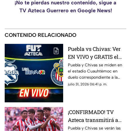
¡No te pierdas nuestro contenido, sigue a
TV Azteca Guerrero en Google News!
CONTENIDO RELACIONADO
Puebla vs Chivas: Ver
EN VIVO y GRATIS el
encuentro de la
Puebla y Chivas se miden en
el estadio Cuauhtémoc en
Jornada 3 de la Liga
duelo correspondiente a la
MX
Jornada 3 del futbol mexicano.
julio 31, 2026 06:41 p. m.
¡CONFIRMADO! TV
Azteca transmitirá a
las Chivas en la
Puebla y Chivas se verán las