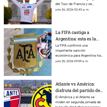
del Tour de Francia y se
coronó como el mejor joven
julio 26, 2026 02:40 p. m.
de la competencia.
La FIFA castiga a
Argentina: esta es la
fuerte MULTA que
La FIFA confirmó una
importante sanción
deberá pagar tras la
económica para Argentina tras
final ante España |
la final de la Copa Mundial de la
julio 25, 2026 09:59 a. m.
VIDEO
FIFA 2026™ ante España por
diversas infracciones
disciplinarias registradas.
Atlante vs América:
disfruta del partido de
laliga MX EN VIVO y
El América y el Atlante se
miden en segunda jornada de
totalmente GRATIS aquí