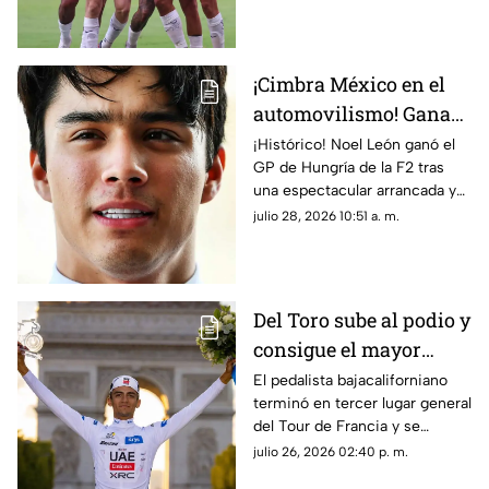
¡Cimbra México en el
automovilismo! Gana
Noel León el GP de
¡Histórico! Noel León ganó el
GP de Hungría de la F2 tras
Hungría de la F2
una espectacular arrancada y
puso en alto el automovilismo
julio 28, 2026 10:51 a. m.
mexicano.
Del Toro sube al podio y
consigue el mayor
triunfo del ciclismo
El pedalista bajacaliforniano
terminó en tercer lugar general
nacional
del Tour de Francia y se
coronó como el mejor joven
julio 26, 2026 02:40 p. m.
de la competencia.