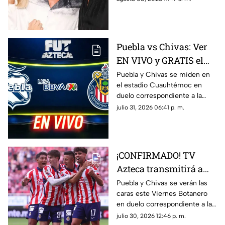
de Rosario.
Puebla vs Chivas: Ver
EN VIVO y GRATIS el
encuentro de la
Puebla y Chivas se miden en
el estadio Cuauhtémoc en
Jornada 3 de la Liga
duelo correspondiente a la
MX
Jornada 3 del futbol mexicano.
julio 31, 2026 06:41 p. m.
¡CONFIRMADO! TV
Azteca transmitirá a
las Chivas en la
Puebla y Chivas se verán las
caras este Viernes Botanero
Jornada 3 de la Liga
en duelo correspondiente a la
MX
Jornada 3 de la Liga MX.
julio 30, 2026 12:46 p. m.