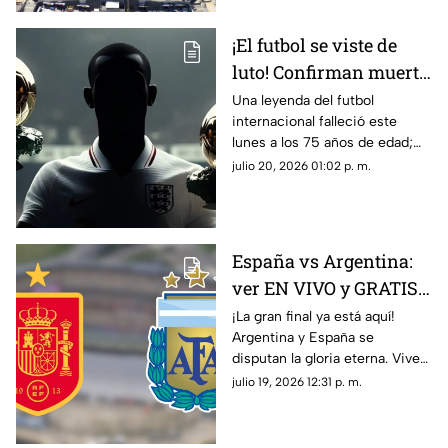
¡El futbol se viste de
luto! Confirman muerte
de una LEYENDA que
Una leyenda del futbol
internacional falleció este
conquistó el Balón de
lunes a los 75 años de edad;
Oro 2 veces
entérate de quién se trata y su
julio 20, 2026 01:02 p. m.
trayectoria.
España vs Argentina:
ver EN VIVO y GRATIS
el partido de la Copa
¡La gran final ya está aquí!
Argentina y España se
Mundial de la FIFA
disputan la gloria eterna. Vive
2026™
toda la emoción en vivo en
julio 19, 2026 12:31 p. m.
Azteca Deportes. ¿Quién
reinará?