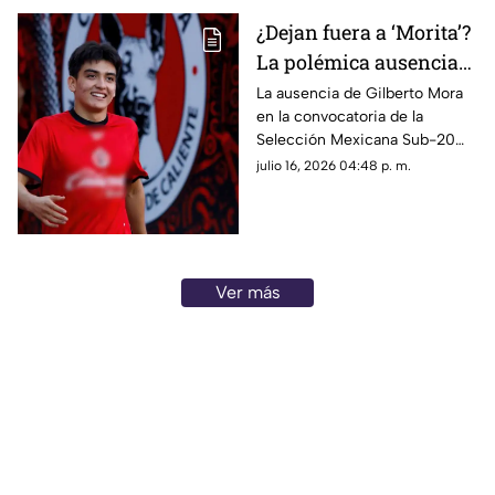
¿Dejan fuera a ‘Morita’?
La polémica ausencia
de Gilberto Mora en la
La ausencia de Gilberto Mora
en la convocatoria de la
Selección Mexicana
Selección Mexicana Sub-20
sorprendió a la afición y desató
julio 16, 2026 04:48 p. m.
dudas rumbo al Campeonato
de Concacaf.
Ver más