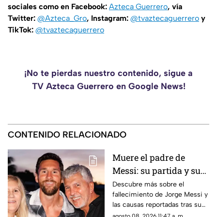
sociales como en Facebook:
Azteca Guerrero
, vía
Twitter:
@Azteca_Gro
, Instagram:
@tvaztecaguerrero
y
TikTok:
@tvaztecaguerrero
¡No te pierdas nuestro contenido, sigue a
TV Azteca Guerrero en Google News!
CONTENIDO RELACIONADO
Muere el padre de
Messi: su partida y su
legado en el astro
Descubre más sobre el
fallecimiento de Jorge Messi y
argentino
las causas reportadas tras su
permanencia en un sanatorio
agosto 08, 2026 11:47 a. m.