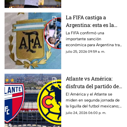
La FIFA castiga a
Argentina: esta es la
fuerte MULTA que
La FIFA confirmó una
importante sanción
deberá pagar tras la
económica para Argentina tras
final ante España |
la final de la Copa Mundial de la
julio 25, 2026 09:59 a. m.
VIDEO
FIFA 2026™ ante España por
diversas infracciones
disciplinarias registradas.
Atlante vs América:
disfruta del partido de
laliga MX EN VIVO y
El América y el Atlante se
miden en segunda jornada de
totalmente GRATIS aquí
la liguilla del futbol mexicano;
disfruta del partido totalmente
julio 24, 2026 06:00 p. m.
en vivo y gratis aquí en TV
Azteca Guerrero.