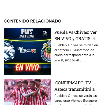
CONTENIDO RELACIONADO
Puebla vs Chivas: Ver
EN VIVO y GRATIS el
encuentro de la
Puebla y Chivas se miden en
el estadio Cuauhtémoc en
Jornada 3 de la Liga
duelo correspondiente a la
MX
Jornada 3 del futbol mexicano.
julio 31, 2026 06:41 p. m.
¡CONFIRMADO! TV
Azteca transmitirá a
las Chivas en la
Puebla y Chivas se verán las
caras este Viernes Botanero
Jornada 3 de la Liga