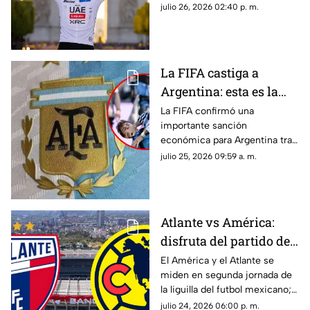
coronó como el mejor joven
julio 26, 2026 02:40 p. m.
de la competencia.
La FIFA castiga a
Argentina: esta es la
fuerte MULTA que
La FIFA confirmó una
importante sanción
deberá pagar tras la
económica para Argentina tras
final ante España |
la final de la Copa Mundial de la
julio 25, 2026 09:59 a. m.
VIDEO
FIFA 2026™ ante España por
diversas infracciones
disciplinarias registradas.
Atlante vs América:
disfruta del partido de
laliga MX EN VIVO y
El América y el Atlante se
miden en segunda jornada de
totalmente GRATIS aquí
la liguilla del futbol mexicano;
disfruta del partido totalmente
julio 24, 2026 06:00 p. m.