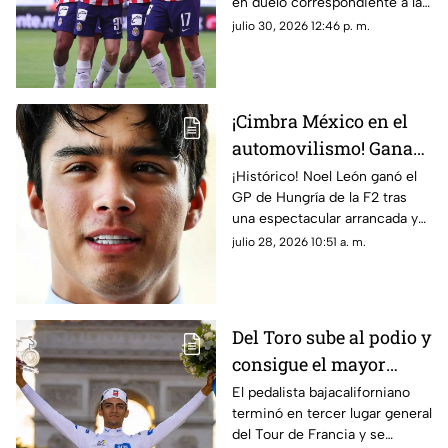
en duelo correspondiente a la
MX
Jornada 3 de la Liga MX.
julio 30, 2026 12:46 p. m.
¡Cimbra México en el
automovilismo! Gana
Noel León el GP de
¡Histórico! Noel León ganó el
GP de Hungría de la F2 tras
Hungría de la F2
una espectacular arrancada y
puso en alto el automovilismo
julio 28, 2026 10:51 a. m.
mexicano.
Del Toro sube al podio y
consigue el mayor
triunfo del ciclismo
El pedalista bajacaliforniano
terminó en tercer lugar general
nacional
del Tour de Francia y se