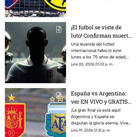
en vivo y gratis aquí en TV
Azteca Guerrero.
¡El futbol se viste de
luto! Confirman muerte
de una LEYENDA que
Una leyenda del futbol
internacional falleció este
conquistó el Balón de
lunes a los 75 años de edad;
Oro 2 veces
entérate de quién se trata y su
julio 20, 2026 01:02 p. m.
trayectoria.
España vs Argentina:
ver EN VIVO y GRATIS
el partido de la Copa
¡La gran final ya está aquí!
Argentina y España se
Mundial de la FIFA
disputan la gloria eterna. Vive
2026™
toda la emoción en vivo en
julio 19, 2026 12:31 p. m.
Azteca Deportes. ¿Quién