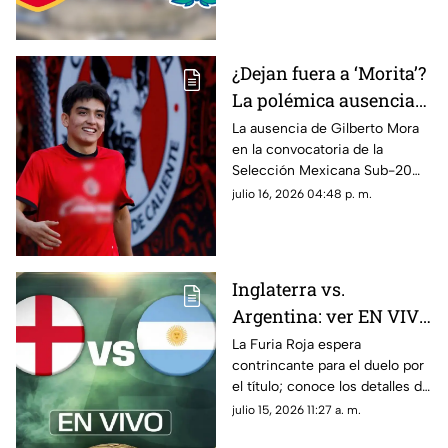
reinará?
¿Dejan fuera a ‘Morita’?
La polémica ausencia
de Gilberto Mora en la
La ausencia de Gilberto Mora
en la convocatoria de la
Selección Mexicana
Selección Mexicana Sub-20
sorprendió a la afición y desató
julio 16, 2026 04:48 p. m.
dudas rumbo al Campeonato
de Concacaf.
Inglaterra vs.
Argentina: ver EN VIVO
y GRATIS el encuentro
La Furia Roja espera
contrincante para el duelo por
de la Copa Mundial de
el título; conoce los detalles de
la FIFA 2026™
este choque histórico por el
julio 15, 2026 11:27 a. m.
orgullo y el pase a la final.