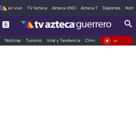
en vivo
TV Azteca
Azteca UNO
Azteca 7
Deportes
Notic
Noticias
Turismo
Viral y Tendencia
Clima
Deportes
Espec
En Viv