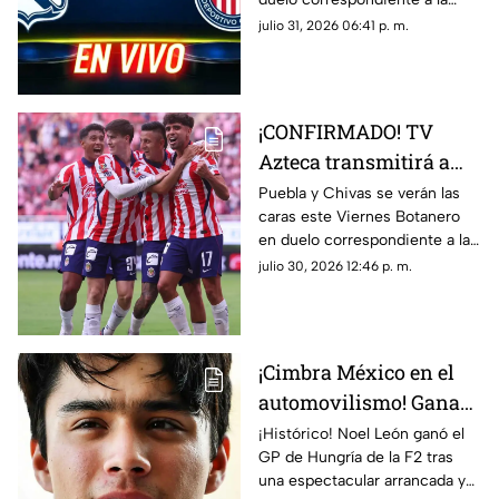
MX
Jornada 3 del futbol mexicano.
julio 31, 2026 06:41 p. m.
¡CONFIRMADO! TV
Azteca transmitirá a
las Chivas en la
Puebla y Chivas se verán las
caras este Viernes Botanero
Jornada 3 de la Liga
en duelo correspondiente a la
MX
Jornada 3 de la Liga MX.
julio 30, 2026 12:46 p. m.
¡Cimbra México en el
automovilismo! Gana
Noel León el GP de
¡Histórico! Noel León ganó el
GP de Hungría de la F2 tras
Hungría de la F2
una espectacular arrancada y