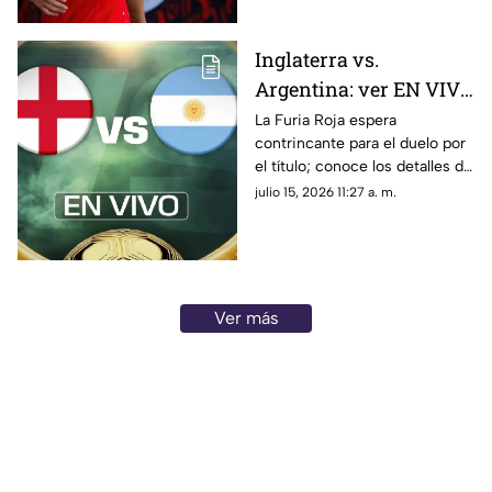
Inglaterra vs.
Argentina: ver EN VIVO
y GRATIS el encuentro
La Furia Roja espera
contrincante para el duelo por
de la Copa Mundial de
el título; conoce los detalles de
la FIFA 2026™
este choque histórico por el
julio 15, 2026 11:27 a. m.
orgullo y el pase a la final.
Ver más