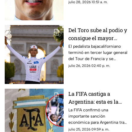
puso en alto el automovilismo
julio 28, 2026 10:51 a. m.
mexicano.
Del Toro sube al podio y
consigue el mayor
triunfo del ciclismo
El pedalista bajacaliforniano
terminó en tercer lugar general
nacional
del Tour de Francia y se
coronó como el mejor joven
julio 26, 2026 02:40 p. m.
de la competencia.
La FIFA castiga a
Argentina: esta es la
fuerte MULTA que
La FIFA confirmó una
importante sanción
deberá pagar tras la
económica para Argentina tras
final ante España |
la final de la Copa Mundial de la
julio 25, 2026 09:59 a. m.