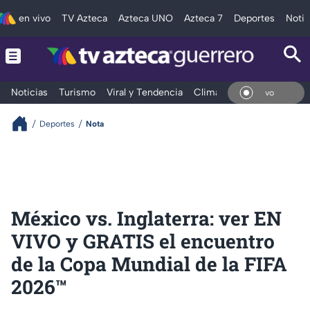
en vivo
TV Azteca
Azteca UNO
Azteca 7
Deportes
Notic
Noticias
Turismo
Viral y Tendencia
Clima
Deportes
Espec
En V
Deportes
Nota
México vs. Inglaterra: ver EN
VIVO y GRATIS el encuentro
de la Copa Mundial de la FIFA
2026™