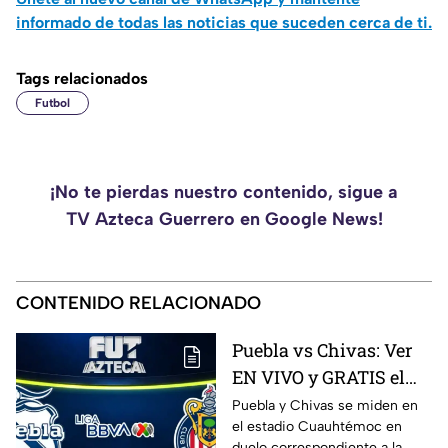
informado de todas las noticias que suceden cerca de ti.
Tags relacionados
Futbol
¡No te pierdas nuestro contenido, sigue a
TV Azteca Guerrero en Google News!
CONTENIDO RELACIONADO
Puebla vs Chivas: Ver
EN VIVO y GRATIS el
encuentro de la
Puebla y Chivas se miden en
el estadio Cuauhtémoc en
Jornada 3 de la Liga
duelo correspondiente a la