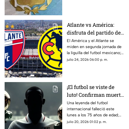
VIDEO
FIFA 2026™ ante España por
diversas infracciones
disciplinarias registradas.
Atlante vs América:
disfruta del partido de
laliga MX EN VIVO y
El América y el Atlante se
miden en segunda jornada de
totalmente GRATIS aquí
la liguilla del futbol mexicano;
disfruta del partido totalmente
julio 24, 2026 06:00 p. m.
en vivo y gratis aquí en TV
Azteca Guerrero.
¡El futbol se viste de
luto! Confirman muerte
de una LEYENDA que
Una leyenda del futbol
internacional falleció este
conquistó el Balón de
lunes a los 75 años de edad;
Oro 2 veces
entérate de quién se trata y su
julio 20, 2026 01:02 p. m.
trayectoria.