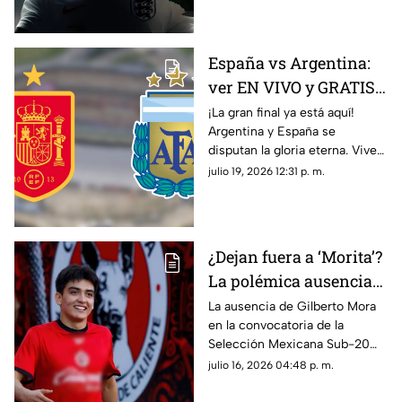
España vs Argentina:
ver EN VIVO y GRATIS
el partido de la Copa
¡La gran final ya está aquí!
Argentina y España se
Mundial de la FIFA
disputan la gloria eterna. Vive
2026™
toda la emoción en vivo en
julio 19, 2026 12:31 p. m.
Azteca Deportes. ¿Quién
reinará?
¿Dejan fuera a ‘Morita’?
La polémica ausencia
de Gilberto Mora en la
La ausencia de Gilberto Mora
en la convocatoria de la
Selección Mexicana
Selección Mexicana Sub-20
sorprendió a la afición y desató
julio 16, 2026 04:48 p. m.
dudas rumbo al Campeonato
de Concacaf.