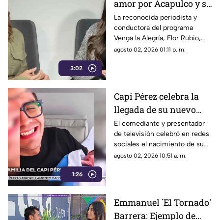
amor por Acapulco y su
gastronomía
La reconocida periodista y
conductora del programa
Venga la Alegría, Flor Rubio,
reafirmó el profundo cariño y la
agosto 02, 2026 01:11 p. m.
conexión sentimental que
3:02
mantiene con el puerto de
Acapulco y el estado de
Guerrero, calificando a la
Capi Pérez celebra la
región como su “segunda
llegada de su nuevo
casa” y un refugio lleno de
recuerdos familiares.
bebé entre lágrimas y
El comediante y presentador
de televisión celebró en redes
sonrisas
sociales el nacimiento de su
nuevo bebé junto a su esposa
agosto 02, 2026 10:51 a. m.
Itzel, recibiendo emotivos
1:26
mensajes de felicitación.
Emmanuel ´El Tornado'
Barrera: Ejemplo de