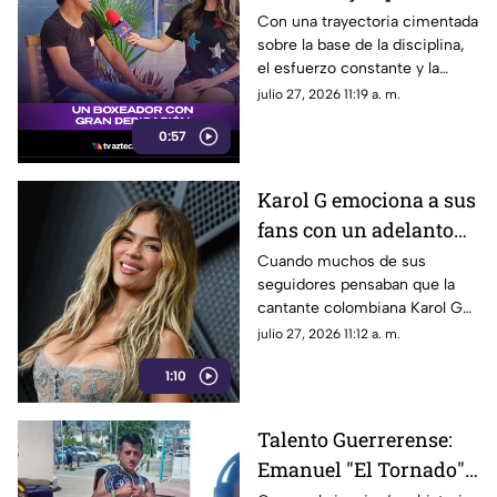
disciplina y promesa
Con una trayectoria cimentada
sobre la base de la disciplina,
del boxeo Guerrerense
el esfuerzo constante y la
dedicación, el boxeador
julio 27, 2026 11:19 a. m.
Emmanuel Barrera, conocido
0:57
en el ámbito deportivo como
“El Tornado”, se consolida
como uno de los talentos más
Karol G emociona a sus
destacados y prometedores
fans con un adelanto
del estado de Guerrero.
de su próximo sencillo
Cuando muchos de sus
seguidores pensaban que la
Matadora
cantante colombiana Karol G
se tomaría un descanso de la
julio 27, 2026 11:12 a. m.
música antes de arrancar su
1:10
próxima gira, la artista volvió a
sorprender en redes sociales al
compartir un adelanto
Talento Guerrerense:
exclusivo de lo que promete
Emanuel "El Tornado"
ser su nuevo sencillo titulado
“Matadora”.