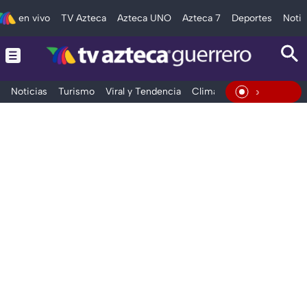
en vivo
TV Azteca
Azteca UNO
Azteca 7
Deportes
Notic
Noticias
Turismo
Viral y Tendencia
Clima
Deportes
Espec
En Vivo