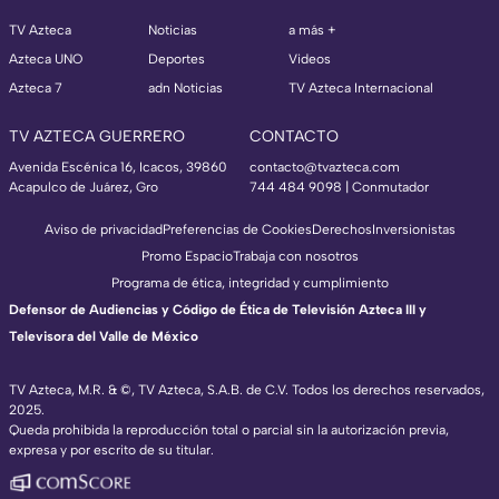
TV Azteca
Noticias
a más +
Azteca UNO
Deportes
Videos
Azteca 7
adn Noticias
TV Azteca Internacional
TV AZTECA GUERRERO
CONTACTO
Avenida Escénica 16, Icacos, 39860
contacto@tvazteca.com
Acapulco de Juárez, Gro
744 484 9098 | Conmutador
Aviso de privacidad
Preferencias de Cookies
Derechos
Inversionistas
Promo Espacio
Trabaja con nosotros
Programa de ética, integridad y cumplimiento
Defensor de Audiencias y Código de Ética de Televisión Azteca III y
Televisora del Valle de México
TV Azteca, M.R. & ©, TV Azteca, S.A.B. de C.V. Todos los derechos reservados,
2025.
Queda prohibida la reproducción total o parcial sin la autorización previa,
expresa y por escrito de su titular.