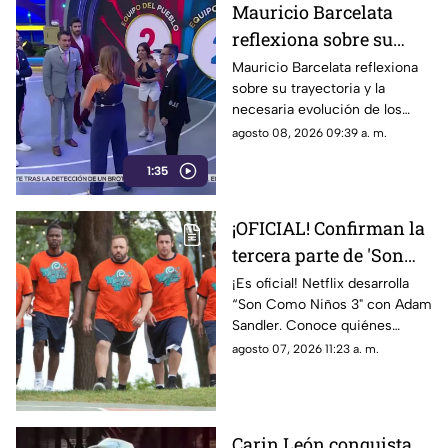
Mauricio Barcelata
reflexiona sobre su
paso por Venga la
Mauricio Barcelata reflexiona
sobre su trayectoria y la
Alegría y el impacto de
necesaria evolución de los
las redes sociales en la
medios.
agosto 08, 2026 09:39 a. m.
televisión
1:35
¡OFICIAL! Confirman la
tercera parte de 'Son
Como Niños' con Adam
¡Es oficial! Netflix desarrolla
“Son Como Niños 3" con Adam
Sandler.
Sandler. Conoce quiénes
podrían regresar al elenco.
agosto 07, 2026 11:23 a. m.
Carin León conquista