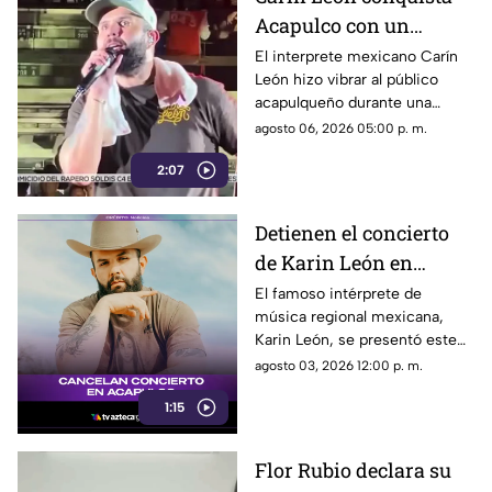
Acapulco con un
emotivo concierto,
El interprete mexicano Carín
León hizo vibrar al público
aunque el clima obliga
acapulqueño durante una
a acortar la velada
velada repleta de música,
agosto 06, 2026 05:00 p. m.
grandes éxitos y momentos
2:07
memorables, reafirmando su
posición como una de las
figuras más queridas del
Detienen el concierto
género regional mexicano.
de Karin León en
Acapulco por
El famoso intérprete de
música regional mexicana,
condiciones climáticas
Karin León, se presentó este
fin de semana en Acapulco
agosto 03, 2026 12:00 p. m.
ofreciendo un show de primer
1:15
nivel ante miles de fanáticos
que corearon sus temas
durante una hora y media.
Flor Rubio declara su