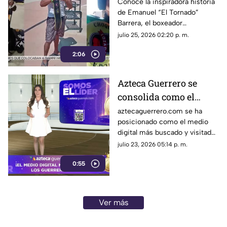
Barrera, el boxeador
Conoce la inspiradora historia
de Emanuel “El Tornado”
que conquista sus
Barrera, el boxeador
sueños con disciplina y
guerrerense que demuestra
julio 25, 2026 02:20 p. m.
sencillez
que la disciplina y la sencillez
2:06
rompen cualquier límite.
Azteca Guerrero se
consolida como el
medio digital líder en el
aztecaguerrero.com se ha
posicionado como el medio
Estado
digital más buscado y visitado
por los habitantes del estado
julio 23, 2026 05:14 p. m.
de Guerrero, reafirmando su
0:55
compromiso de brindar
información y entretenimiento
de manera oportuna a la
audiencia local.
Ver más