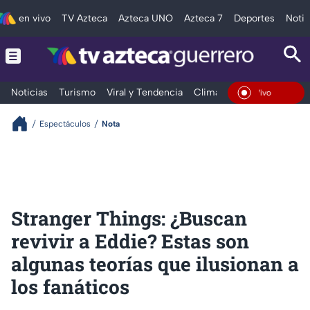
en vivo
TV Azteca
Azteca UNO
Azteca 7
Deportes
Notic
Noticias
Turismo
Viral y Tendencia
Clima
Deportes
Espec
En Vivo
Espectáculos
Nota
Stranger Things: ¿Buscan
revivir a Eddie? Estas son
algunas teorías que ilusionan a
los fanáticos