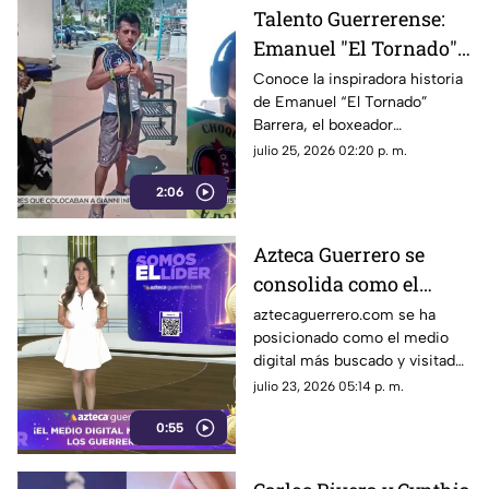
compartir un adelanto
Talento Guerrerense:
exclusivo de lo que promete
Emanuel "El Tornado"
ser su nuevo sencillo titulado
“Matadora”.
Barrera, el boxeador
Conoce la inspiradora historia
de Emanuel “El Tornado”
que conquista sus
Barrera, el boxeador
sueños con disciplina y
guerrerense que demuestra
julio 25, 2026 02:20 p. m.
sencillez
que la disciplina y la sencillez
2:06
rompen cualquier límite.
Azteca Guerrero se
consolida como el
medio digital líder en el
aztecaguerrero.com se ha
posicionado como el medio
Estado
digital más buscado y visitado
por los habitantes del estado
julio 23, 2026 05:14 p. m.
de Guerrero, reafirmando su
0:55
compromiso de brindar
información y entretenimiento
de manera oportuna a la