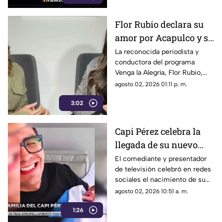
que corearon sus temas
durante una hora y media.
Flor Rubio declara su
amor por Acapulco y su
gastronomía
La reconocida periodista y
conductora del programa
Venga la Alegría, Flor Rubio,
reafirmó el profundo cariño y la
agosto 02, 2026 01:11 p. m.
conexión sentimental que
3:02
mantiene con el puerto de
Acapulco y el estado de
Guerrero, calificando a la
Capi Pérez celebra la
región como su “segunda
llegada de su nuevo
casa” y un refugio lleno de
recuerdos familiares.
bebé entre lágrimas y
El comediante y presentador
de televisión celebró en redes
sonrisas
sociales el nacimiento de su
nuevo bebé junto a su esposa
agosto 02, 2026 10:51 a. m.
Itzel, recibiendo emotivos
1:26
mensajes de felicitación.