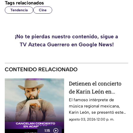
Tags relacionados
Tendencia
Cine
¡No te pierdas nuestro contenido, sigue a
TV Azteca Guerrero en Google News!
CONTENIDO RELACIONADO
Detienen el concierto
de Karin León en
Acapulco por
El famoso intérprete de
música regional mexicana,
condiciones climáticas
Karin León, se presentó este
fin de semana en Acapulco
agosto 03, 2026 12:00 p. m.
ofreciendo un show de primer
1:15
nivel ante miles de fanáticos