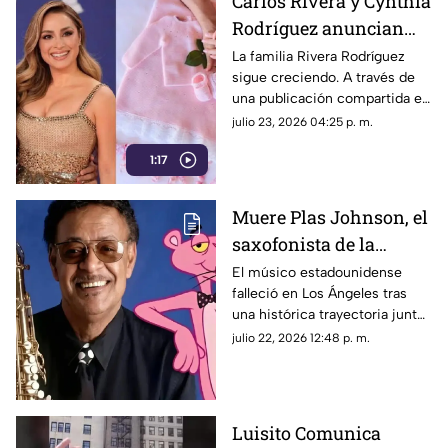
Carlos Rivera y Cynthia
audiencia local.
Rodríguez anuncian
que esperan a su
La familia Rivera Rodríguez
sigue creciendo. A través de
segunda bebé
una publicación compartida en
sus redes sociales, el cantante
julio 23, 2026 04:25 p. m.
Carlos Rivera y la conductora
1:17
Cynthia Rodríguez
sorprendieron a sus
seguidores al anunciar que se
Muere Plas Johnson, el
encuentran en la dulce espera
saxofonista de la
de su segundo bebé.
pegajosa melodía de la
El músico estadounidense
falleció en Los Ángeles tras
Pantera Rosa
una histórica trayectoria junto
a leyendas del jazz y otros
julio 22, 2026 12:48 p. m.
géneros.
Luisito Comunica