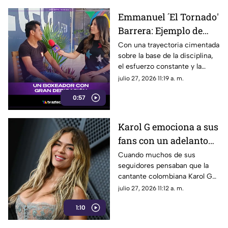
Emmanuel ´El Tornado'
Barrera: Ejemplo de
disciplina y promesa
Con una trayectoria cimentada
sobre la base de la disciplina,
del boxeo Guerrerense
el esfuerzo constante y la
dedicación, el boxeador
julio 27, 2026 11:19 a. m.
Emmanuel Barrera, conocido
0:57
en el ámbito deportivo como
“El Tornado”, se consolida
como uno de los talentos más
Karol G emociona a sus
destacados y prometedores
fans con un adelanto
del estado de Guerrero.
de su próximo sencillo
Cuando muchos de sus
seguidores pensaban que la
Matadora
cantante colombiana Karol G
se tomaría un descanso de la
julio 27, 2026 11:12 a. m.
música antes de arrancar su
1:10
próxima gira, la artista volvió a
sorprender en redes sociales al