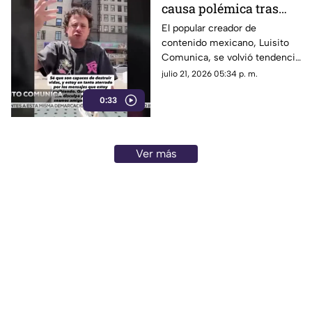
causa polémica tras
admitir su temor hacia
El popular creador de
contenido mexicano, Luisito
las fans de BTS
Comunica, se volvió tendencia
en redes sociales luego de
julio 21, 2026 05:34 p. m.
confesar entre risas que le
0:33
tiene un miedo genuino a los
fanáticos del grupo de K-pop
BTS, conocidos globalmente
como ARMY.
Ver más