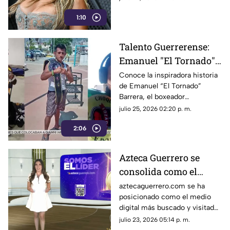
música antes de arrancar su
1:10
próxima gira, la artista volvió a
sorprender en redes sociales al
compartir un adelanto
Talento Guerrerense:
exclusivo de lo que promete
Emanuel "El Tornado"
ser su nuevo sencillo titulado
“Matadora”.
Barrera, el boxeador
Conoce la inspiradora historia
de Emanuel “El Tornado”
que conquista sus
Barrera, el boxeador
sueños con disciplina y
guerrerense que demuestra
julio 25, 2026 02:20 p. m.
sencillez
que la disciplina y la sencillez
2:06
rompen cualquier límite.
Azteca Guerrero se
consolida como el
medio digital líder en el
aztecaguerrero.com se ha
posicionado como el medio
Estado
digital más buscado y visitado
por los habitantes del estado
julio 23, 2026 05:14 p. m.
de Guerrero, reafirmando su