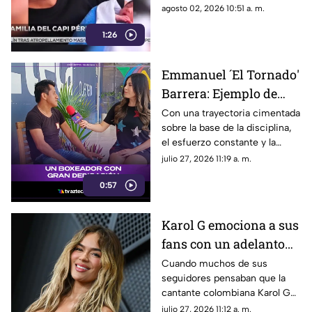
nuevo bebé junto a su esposa
agosto 02, 2026 10:51 a. m.
Itzel, recibiendo emotivos
1:26
mensajes de felicitación.
Emmanuel ´El Tornado'
Barrera: Ejemplo de
disciplina y promesa
Con una trayectoria cimentada
sobre la base de la disciplina,
del boxeo Guerrerense
el esfuerzo constante y la
dedicación, el boxeador
julio 27, 2026 11:19 a. m.
Emmanuel Barrera, conocido
0:57
en el ámbito deportivo como
“El Tornado”, se consolida
como uno de los talentos más
Karol G emociona a sus
destacados y prometedores
fans con un adelanto
del estado de Guerrero.
de su próximo sencillo
Cuando muchos de sus
seguidores pensaban que la
Matadora
cantante colombiana Karol G
se tomaría un descanso de la
julio 27, 2026 11:12 a. m.