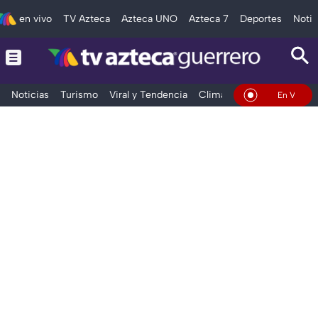
en vivo
TV Azteca
Azteca UNO
Azteca 7
Deportes
Notic
Noticias
Turismo
Viral y Tendencia
Clima
Deportes
Espec
En Vivo