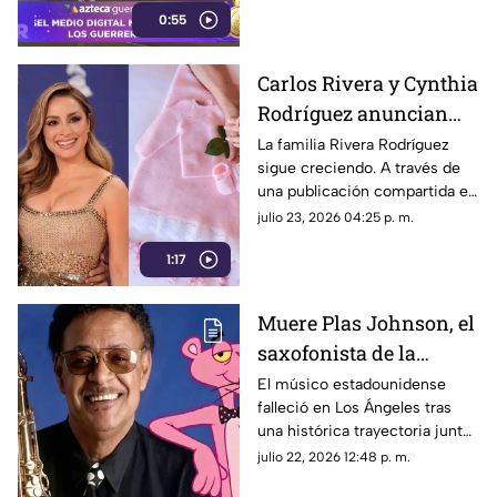
0:55
compromiso de brindar
información y entretenimiento
de manera oportuna a la
Carlos Rivera y Cynthia
audiencia local.
Rodríguez anuncian
que esperan a su
La familia Rivera Rodríguez
sigue creciendo. A través de
segunda bebé
una publicación compartida en
sus redes sociales, el cantante
julio 23, 2026 04:25 p. m.
Carlos Rivera y la conductora
1:17
Cynthia Rodríguez
sorprendieron a sus
seguidores al anunciar que se
Muere Plas Johnson, el
encuentran en la dulce espera
saxofonista de la
de su segundo bebé.
pegajosa melodía de la
El músico estadounidense
falleció en Los Ángeles tras
Pantera Rosa
una histórica trayectoria junto
a leyendas del jazz y otros
julio 22, 2026 12:48 p. m.
géneros.