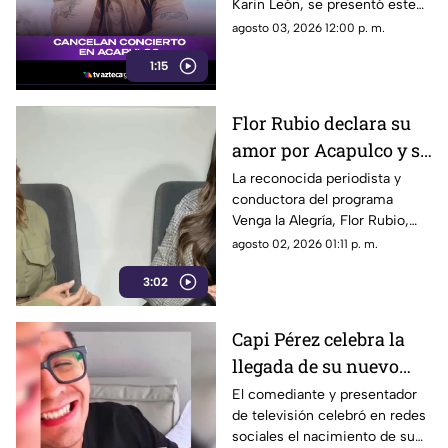
Karin León, se presentó este
fin de semana en Acapulco
agosto 03, 2026 12:00 p. m.
ofreciendo un show de primer
1:15
nivel ante miles de fanáticos
que corearon sus temas
durante una hora y media.
Flor Rubio declara su
amor por Acapulco y su
gastronomía
La reconocida periodista y
conductora del programa
Venga la Alegría, Flor Rubio,
reafirmó el profundo cariño y la
agosto 02, 2026 01:11 p. m.
conexión sentimental que
3:02
mantiene con el puerto de
Acapulco y el estado de
Guerrero, calificando a la
Capi Pérez celebra la
región como su “segunda
llegada de su nuevo
casa” y un refugio lleno de
recuerdos familiares.
bebé entre lágrimas y
El comediante y presentador
de televisión celebró en redes
sonrisas
sociales el nacimiento de su