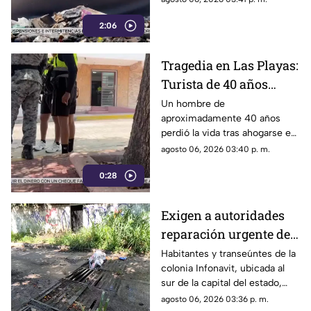
problema social y ambiental en
2:06
el puerto de Acapulco.
Tragedia en Las Playas:
Turista de 40 años
mu3r3 ahogado en la
Un hombre de
aproximadamente 40 años
alberca de un hotel en
perdió la vida tras ahogarse en
Acapulco
la alberca de un hotel del
agosto 06, 2026 03:40 p. m.
fraccionamiento Las Playas, en
0:28
Acapulco, mientras
vacacionaba con su familia.
Exigen a autoridades
reparación urgente de
alcantarilla en la
Habitantes y transeúntes de la
colonia Infonavit, ubicada al
colonia Infonavit de
sur de la capital del estado,
Chilpancingo
denunciaron la falta de
agosto 06, 2026 03:36 p. m.