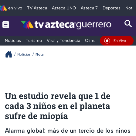
en vivo
TV Azteca
Azteca UNO
Azteca 7
Deportes
Notic
Noticias
Turismo
Viral y Tendencia
Clima
Deportes
Espec
En Vivo
Noticias
Nota
Un estudio revela que 1 de
cada 3 niños en el planeta
sufre de miopía
Alarma global: más de un tercio de los niños