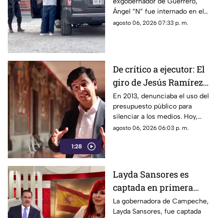
exgobernador de Guerrero,
"N" al penal del
Ángel “N” fue internado en el
Altiplano
penal del Altiplano; esto es lo
agosto 06, 2026 07:33 p. m.
que se sabe.
De crítico a ejecutor: El
giro de Jesús Ramírez
Cuevas sobre la
En 2013, denunciaba el uso del
presupuesto público para
censura y la publicidad
silenciar a los medios. Hoy,
oficial
Jesús Ramírez Cuevas es
agosto 06, 2026 06:03 p. m.
señalado como la pieza central
1:28
de la estrategia de censura del
gobierno. ¿Qué cambió?
Layda Sansores es
captada en primera
clase rumbo a España
La gobernadora de Campeche,
Layda Sansores, fue captada
junto a la directora del