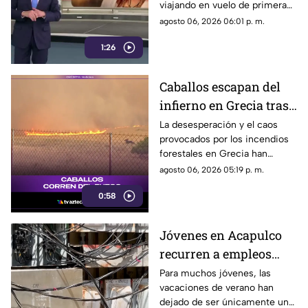
viajando en vuelo de primera
DIF
clase con destino a España en
agosto 06, 2026 06:01 p. m.
compañía de su hermana, la
1:26
actual directora del DIF estatal.
Caballos escapan del
infierno en Grecia tras
cuatro días de
La desesperación y el caos
provocados por los incendios
incendios
forestales en Grecia han
descontrolados
dejado imágenes
agosto 06, 2026 05:19 p. m.
desgarradoras.
0:58
Jóvenes en Acapulco
recurren a empleos
temporales ante el
Para muchos jóvenes, las
vacaciones de verano han
próximo ciclo escolar
dejado de ser únicamente un