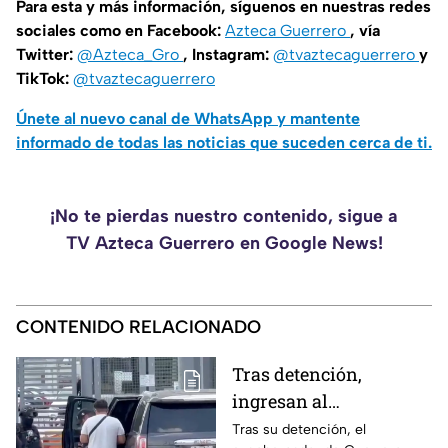
Para esta y más información, síguenos en nuestras redes
sociales como en Facebook:
Azteca Guerrero
, vía
Twitter:
@Azteca_Gro
, Instagram:
@tvaztecaguerrero
y
TikTok:
@tvaztecaguerrero
Únete al nuevo canal de WhatsApp y mantente
informado de todas las noticias que suceden cerca de ti.
¡No te pierdas nuestro contenido, sigue a
TV Azteca Guerrero en Google News!
CONTENIDO RELACIONADO
Tras detención,
ingresan al
exgobernador Ángel
Tras su detención, el