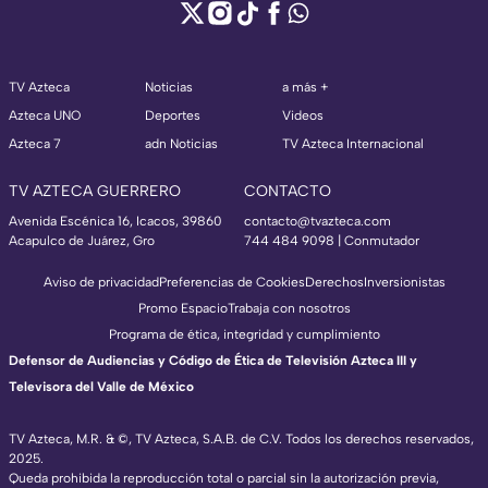
TV Azteca
Noticias
a más +
Azteca UNO
Deportes
Videos
Azteca 7
adn Noticias
TV Azteca Internacional
TV AZTECA GUERRERO
CONTACTO
Avenida Escénica 16, Icacos, 39860
contacto@tvazteca.com
Acapulco de Juárez, Gro
744 484 9098 | Conmutador
Aviso de privacidad
Preferencias de Cookies
Derechos
Inversionistas
Promo Espacio
Trabaja con nosotros
Programa de ética, integridad y cumplimiento
Defensor de Audiencias y Código de Ética de Televisión Azteca III y
Televisora del Valle de México
TV Azteca, M.R. & ©, TV Azteca, S.A.B. de C.V. Todos los derechos reservados,
2025.
Queda prohibida la reproducción total o parcial sin la autorización previa,