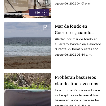
periodo de descanso y
agosto 06, 2026 04:01 p. m.
esparcimiento.
1:56
Mar de fondo en
Guerrero: ¿cuándo
llegará y qué zonas de
Alertan por mar de fondo en
Guerrero: habrá oleaje elevado
Acapulco serán
durante 72 horas y estas son
afectadas?
las zonas de Acapulco con
agosto 06, 2026 03:44 p. m.
mayor riesgo.
Proliferan basureros
clandestinos: vecinos
exigen conciencia y
La acumulación de residuos e
indisciplina ciudadana al tirar
sanciones más
basura en la vía pública se ha
estrictas
consolidado como un grave
agosto 06, 2026 03:41 p. m.