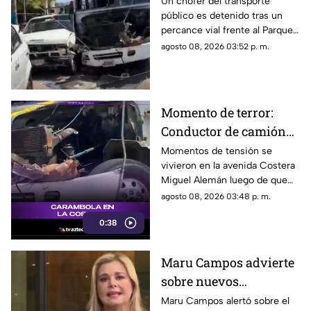
ocasiona severos
Un chofer del transporte
público es detenido tras un
daños
percance vial frente al Parque
de la Reina.
agosto 08, 2026 03:52 p. m.
Momento de terror:
Conductor de camión
urbano pierde el
Momentos de tensión se
vivieron en la avenida Costera
control y choca contra
Miguel Alemán luego de que
autos en plena Costera
un camión urbano se estrellara
agosto 08, 2026 03:48 p. m.
Miguel Alemán
contra varios vehículos
0:38
estacionados cerca del Parque
de la Reina.
Maru Campos advierte
sobre nuevos
lineamientos: Alerta
Maru Campos alertó sobre el