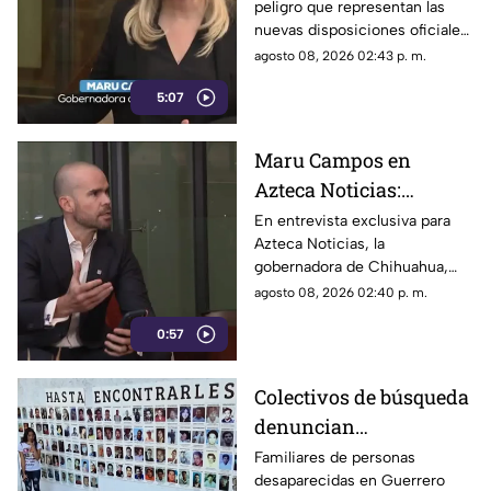
peligro que representan las
que buscan sancionar a
nuevas disposiciones oficiales,
medios críticos y
las cuales podrían utilizarse
agosto 08, 2026 02:43 p. m.
limitar la libertad de
para castigar la libertad de
expresión
5:07
expresión y el periodismo
crítico en el país.
Maru Campos en
Azteca Noticias:
Advierte que nuevos
En entrevista exclusiva para
Azteca Noticias, la
lineamientos del
gobernadora de Chihuahua,
Gobierno Federal
Maru Campos, alzó la voz
agosto 08, 2026 02:40 p. m.
amenazan la libertad
contra los nuevos lineamientos
de expresión y buscan
0:57
federales, asegurando que
abren la puerta a la censura y
imponer censura
vulneran la libertad de
Colectivos de búsqueda
expresión.
denuncian
restricciones para
Familiares de personas
desaparecidas en Guerrero
ingresar a la sierra de