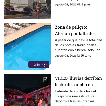
daños; este fue el saldo.
agosto 08, 2026 01:18 p. m.
Zona de peligro:
Alertan por falta de
medidas de seguridad
A pesar de que casi la totalidad
de los hoteles tradicionales
en albercas de hoteles
cuentan con alberca, solo una
tradicionales
mínima parte dispone de
agosto 08, 2026 12:55 p. m.
salvavidas capacitados.
2:58
VIDEO: lluvias derriban
techo de cancha en
Chilpancingo; hubo
Entérate de los detalles del
colapso de una estructura
lesionados
deportiva tras las intensas