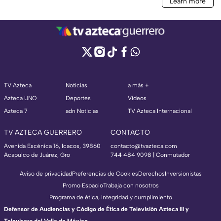
TV Azteca
Noticias
a más +
Azteca UNO
Deportes
Videos
Azteca 7
adn Noticias
TV Azteca Internacional
TV AZTECA GUERRERO
CONTACTO
Avenida Escénica 16, Icacos, 39860
contacto@tvazteca.com
Acapulco de Juárez, Gro
744 484 9098 | Conmutador
Aviso de privacidad
Preferencias de Cookies
Derechos
Inversionistas
Promo Espacio
Trabaja con nosotros
Programa de ética, integridad y cumplimiento
Defensor de Audiencias y Código de Ética de Televisión Azteca III y