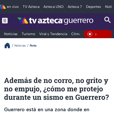
en vivo
TV Azteca
Azteca UNO
Azteca 7
Deportes
Notic
Noticias
Turismo
Viral y Tendencia
Clima
Deportes
Espec
En Vivo
Noticias
Nota
Además de no corro, no grito y
no empujo, ¿cómo me protejo
durante un sismo en Guerrero?
Guerrero está en una zona donde en