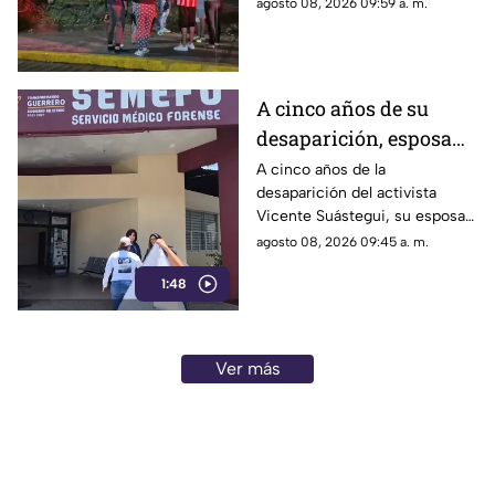
precipitaciones y el reporte de
agosto 08, 2026 09:59 a. m.
atención a los afectados.
A cinco años de su
desaparición, esposa
de Vicente Suástegui
A cinco años de la
desaparición del activista
acude al Semefo en
Vicente Suástegui, su esposa
Chilpancingo
acudió al Semefo de
agosto 08, 2026 09:45 a. m.
Chilpancingo para revisar
1:48
archivos forenses.
Ver más