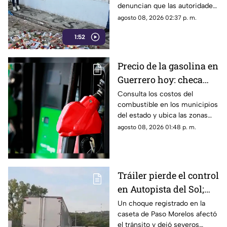
denuncian que las autoridades
Chilpancingo
les negaron el
agosto 08, 2026 02:37 p. m.
acompañamiento para ingresar
1:52
a comunidades de la sierra de
Chilpancingo, limitando sus
labores de búsqueda y
Precio de la gasolina en
difusión.
Guerrero hoy: checa
cuánto cuestan los
Consulta los costos del
combustible en los municipios
litros
del estado y ubica las zonas
con las tarifas más accesibles
agosto 08, 2026 01:48 p. m.
este sábado.
Tráiler pierde el control
en Autopista del Sol;
fallece una persona
Un choque registrado en la
caseta de Paso Morelos afectó
el tránsito y dejó severos