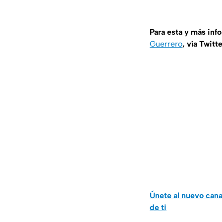
Para esta y más inf
Guerrero
, vía Twitt
Únete al nuevo can
de ti