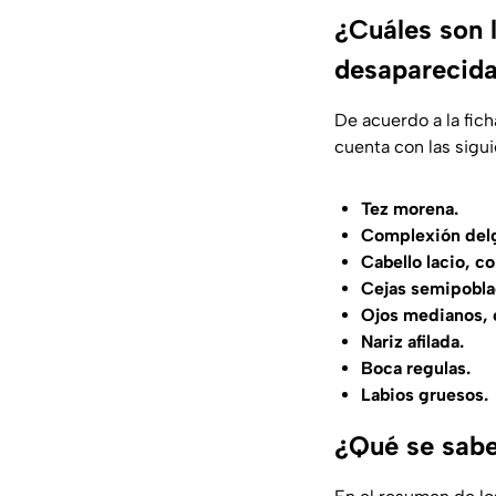
¿Cuáles son 
desaparecida
De acuerdo a la fic
cuenta con las sigui
Tez morena.
Complexión del
Cabello lacio, c
Cejas semipobla
Ojos medianos, c
Nariz afilada.
Boca regulas.
Labios gruesos.
¿Qué se sabe