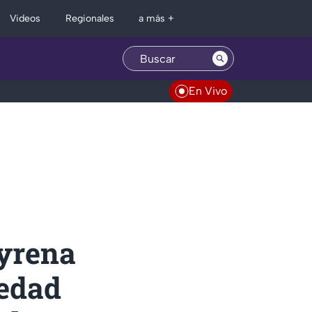
Regionales
Videos
a más +
En Vivo
yrena
 edad