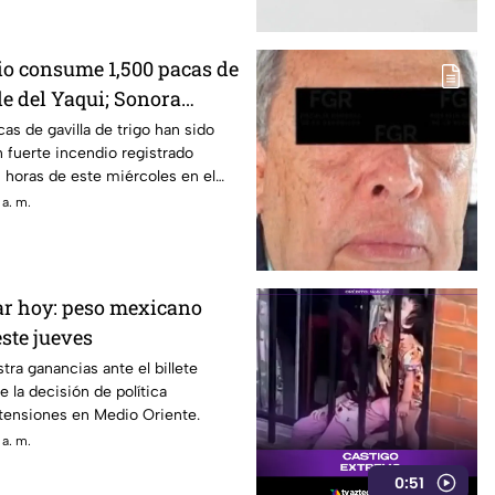
io consume 1,500 pacas de
lle del Yaqui; Sonora
an por sofocarlo
as de gavilla de trigo han sido
 fuerte incendio registrado
 horas de este miércoles en el
 a. m.
lar hoy: peso mexicano
este jueves
stra ganancias ante el billete
e la decisión de política
 tensiones en Medio Oriente.
 a. m.
0:51