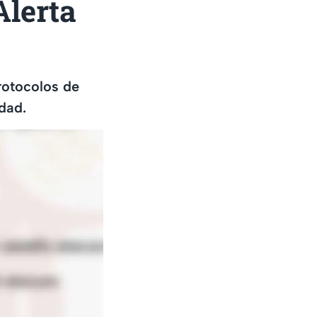
Alerta
protocolos de
dad.