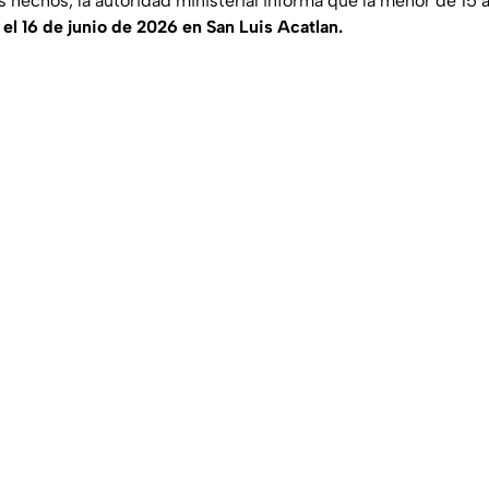
s hechos, la autoridad ministerial informa que la menor de 15
 el 16 de junio de 2026 en San Luis Acatlan.