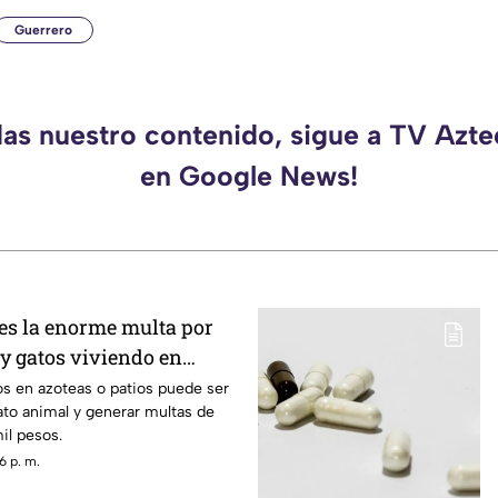
Guerrero
das nuestro contenido, sigue a TV Azt
en Google News!
 es la enorme multa por
 y gatos viviendo en
as
os en azoteas o patios puede ser
to animal y generar multas de
il pesos.
6 p. m.