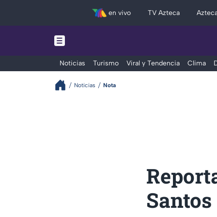
en vivo
TV Azteca
Aztec
Noticias
Turismo
Viral y Tendencia
Clima
D
Noticias
Nota
Report
Santos 