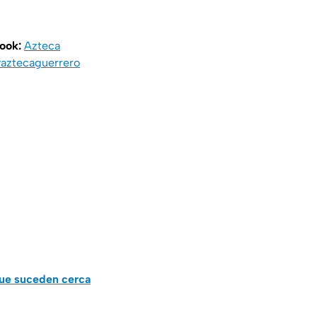
book:
Azteca
aztecaguerrero
que suceden cerca