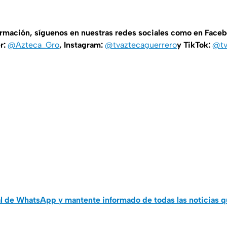
ormación, síguenos en nuestras redes sociales como en Face
er:
@Azteca_Gro
, Instagram:
@tvaztecaguerrero
y TikTok:
@tv
al de WhatsApp y mantente informado de todas las noticias 