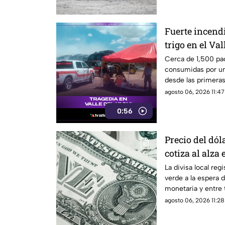
Fuerte incend
trigo en el Va
bomberos luch
Cerca de 1,500 pac
consumidas por un
desde las primeras
Valle del Yaqui.
agosto 06, 2026 11:47
0:56
Precio del dó
cotiza al alza 
La divisa local regi
verde a la espera d
monetaria y entre
agosto 06, 2026 11:28