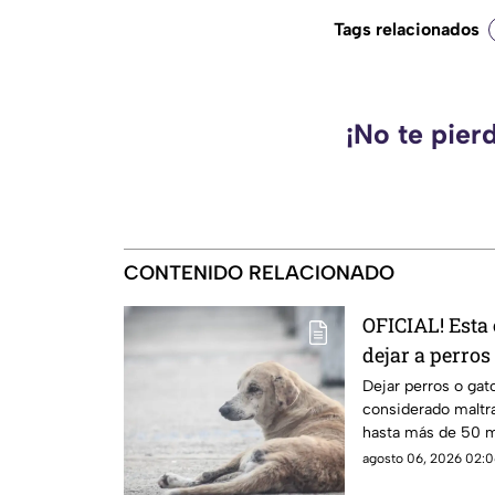
Tags relacionados
¡No te pier
CONTENIDO RELACIONADO
OFICIAL! Esta
dejar a perros
patios o azote
Dejar perros o gat
considerado maltra
hasta más de 50 m
agosto 06, 2026 02:0