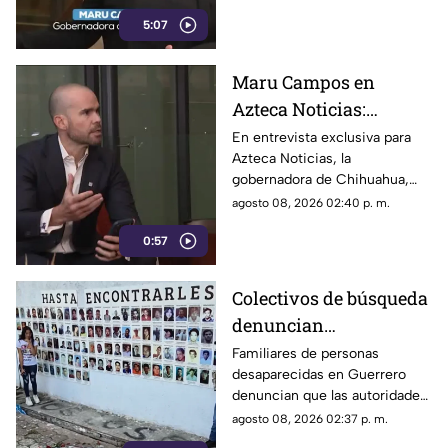
limitar la libertad de
para castigar la libertad de
expresión
5:07
expresión y el periodismo
crítico en el país.
Maru Campos en
Azteca Noticias:
Advierte que nuevos
En entrevista exclusiva para
Azteca Noticias, la
lineamientos del
gobernadora de Chihuahua,
Gobierno Federal
Maru Campos, alzó la voz
agosto 08, 2026 02:40 p. m.
amenazan la libertad
contra los nuevos lineamientos
de expresión y buscan
0:57
federales, asegurando que
abren la puerta a la censura y
imponer censura
vulneran la libertad de
Colectivos de búsqueda
expresión.
denuncian
restricciones para
Familiares de personas
desaparecidas en Guerrero
ingresar a la sierra de
denuncian que las autoridades
Chilpancingo
les negaron el
agosto 08, 2026 02:37 p. m.
acompañamiento para ingresar