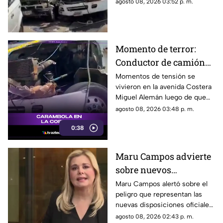
de la Reina.
agosto 08, 2026 03:52 p. m.
Momento de terror:
Conductor de camión
urbano pierde el
Momentos de tensión se
vivieron en la avenida Costera
control y choca contra
Miguel Alemán luego de que
autos en plena Costera
un camión urbano se estrellara
agosto 08, 2026 03:48 p. m.
Miguel Alemán
contra varios vehículos
0:38
estacionados cerca del Parque
de la Reina.
Maru Campos advierte
sobre nuevos
lineamientos: Alerta
Maru Campos alertó sobre el
peligro que representan las
que buscan sancionar a
nuevas disposiciones oficiales,
medios críticos y
las cuales podrían utilizarse
agosto 08, 2026 02:43 p. m.