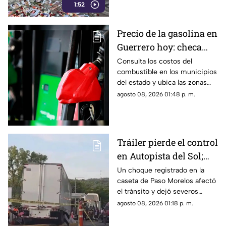
1:52
a comunidades de la sierra de
Chilpancingo, limitando sus
labores de búsqueda y
Precio de la gasolina en
difusión.
Guerrero hoy: checa
cuánto cuestan los
Consulta los costos del
combustible en los municipios
litros
del estado y ubica las zonas
con las tarifas más accesibles
agosto 08, 2026 01:48 p. m.
este sábado.
Tráiler pierde el control
en Autopista del Sol;
fallece una persona
Un choque registrado en la
caseta de Paso Morelos afectó
el tránsito y dejó severos
daños; este fue el saldo.
agosto 08, 2026 01:18 p. m.