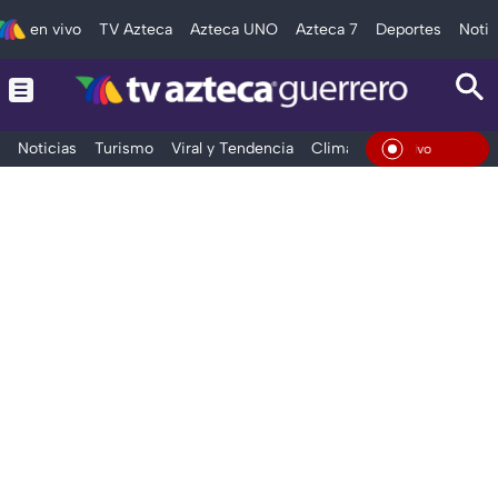
en vivo
TV Azteca
Azteca UNO
Azteca 7
Deportes
Notic
Noticias
Turismo
Viral y Tendencia
Clima
Deportes
Espec
En Vivo