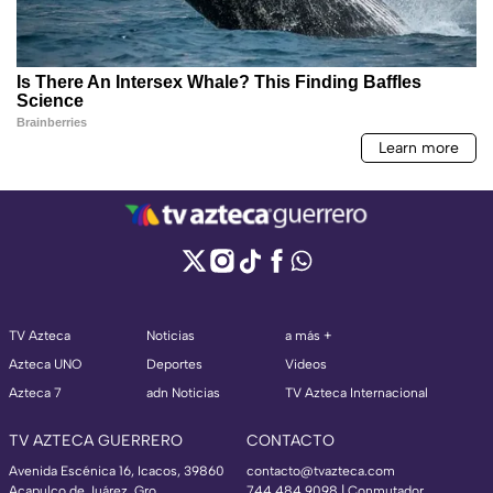
TV Azteca
Noticias
a más +
Azteca UNO
Deportes
Videos
Azteca 7
adn Noticias
TV Azteca Internacional
TV AZTECA GUERRERO
CONTACTO
Avenida Escénica 16, Icacos, 39860
contacto@tvazteca.com
Acapulco de Juárez, Gro
744 484 9098 | Conmutador