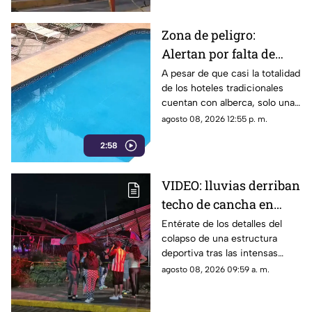
Zona de peligro:
Alertan por falta de
medidas de seguridad
A pesar de que casi la totalidad
de los hoteles tradicionales
en albercas de hoteles
cuentan con alberca, solo una
tradicionales
mínima parte dispone de
agosto 08, 2026 12:55 p. m.
salvavidas capacitados.
2:58
VIDEO: lluvias derriban
techo de cancha en
Chilpancingo; hubo
Entérate de los detalles del
colapso de una estructura
lesionados
deportiva tras las intensas
precipitaciones y el reporte de
agosto 08, 2026 09:59 a. m.
atención a los afectados.