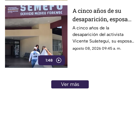
A cinco años de su
desaparición, esposa
de Vicente Suástegui
A cinco años de la
desaparición del activista
acude al Semefo en
Vicente Suástegui, su esposa
Chilpancingo
acudió al Semefo de
agosto 08, 2026 09:45 a. m.
Chilpancingo para revisar
1:48
archivos forenses.
Ver más