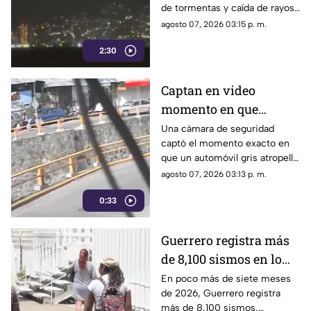
de tormentas y caída de rayos
Acapulco
en el puerto.
agosto 07, 2026 03:15 p. m.
2:30
Captan en video
momento en que
vehículo embiste a una
Una cámara de seguridad
captó el momento exacto en
familia en
que un automóvil gris atropelló
Chilpancingo
a una familia que caminaba
agosto 07, 2026 03:13 p. m.
cerca del punto Las Pinetas,
0:33
en Chilpancingo.
Guerrero registra más
de 8,100 sismos en lo
que va de 2026, el año
En poco más de siete meses
de 2026, Guerrero registra
con mayor sismicidad
más de 8,100 sismos,