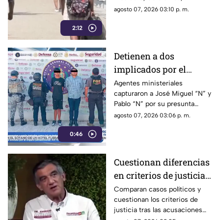
de los últimos cinco
posicionándose como el año
agosto 07, 2026 03:10 p. m.
años
con mayor sismicidad en los
2:12
últimos cinco años y
encendiendo las alertas entre
la ciudadanía.
Detienen a dos
implicados por el
homicidio de Violeta en
Agentes ministeriales
capturaron a José Miguel “N” y
su estética en Acapulco
Pablo “N” por su presunta
responsabilidad en el
agosto 07, 2026 03:06 p. m.
homicidio calificado de
0:46
Violeta, ocurrido el pasado 4
de mayo en la colonia
Progreso de Acapulco.
Cuestionan diferencias
en criterios de justicia
por casos políticos en
Comparan casos políticos y
cuestionan los criterios de
Guerrero y Sinaloa
justicia tras las acusaciones