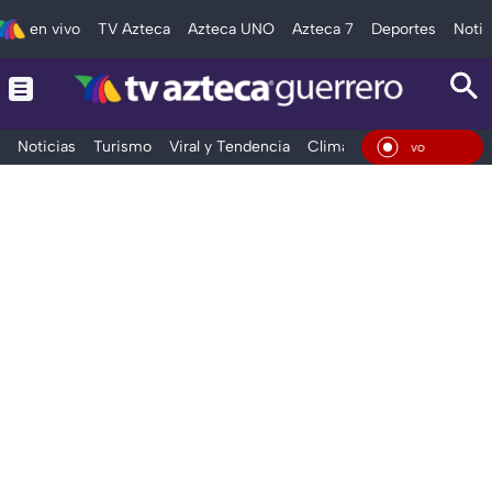
en vivo
TV Azteca
Azteca UNO
Azteca 7
Deportes
Notic
Noticias
Turismo
Viral y Tendencia
Clima
Deportes
Espec
En Vi