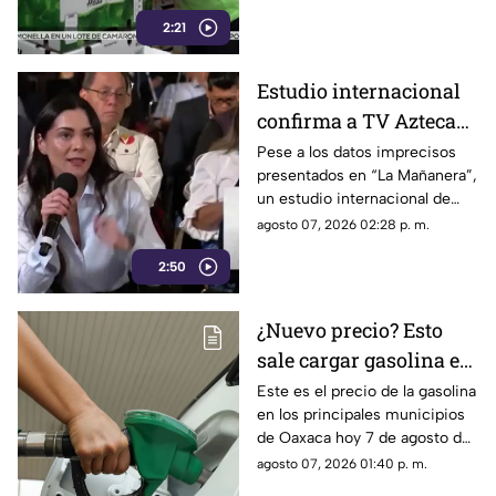
aguacate mexicano.
2:21
Estudio internacional
confirma a TV Azteca
como el medio líder en
Pese a los datos imprecisos
presentados en “La Mañanera”,
credibilidad y alcance
un estudio internacional de
Reuters confirma que TV
agosto 07, 2026 02:28 p. m.
Azteca se mantiene como el
2:50
medio tradicional con mayor
alcance y credibilidad en todo
México.
¿Nuevo precio? Esto
sale cargar gasolina en
Oaxaca este viernes 7
Este es el precio de la gasolina
en los principales municipios
de agosto
de Oaxaca hoy 7 de agosto de
2026; ten en cuenta que el
agosto 07, 2026 01:40 p. m.
costo del combustible cambia