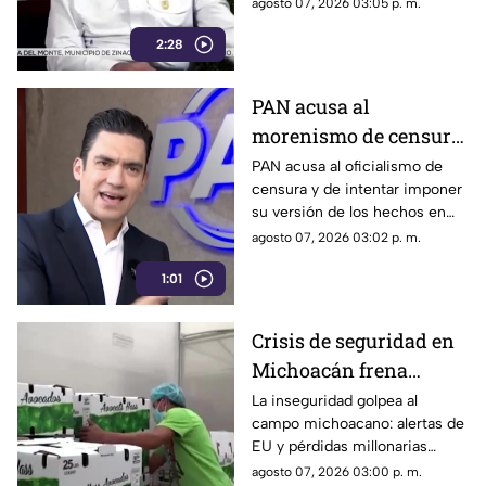
contra exfuncionarios de
agosto 07, 2026 03:05 p. m.
Guerrero y Sinaloa.
2:28
PAN acusa al
morenismo de censura
y de imponer narrativa
PAN acusa al oficialismo de
censura y de intentar imponer
en el debate público
su versión de los hechos en
medio del debate político
agosto 07, 2026 03:02 p. m.
nacional.
1:01
Crisis de seguridad en
Michoacán frena
exportación de
La inseguridad golpea al
campo michoacano: alertas de
aguacate y deja
EU y pérdidas millonarias
pérdidas millonarias
afectan la exportación de
agosto 07, 2026 03:00 p. m.