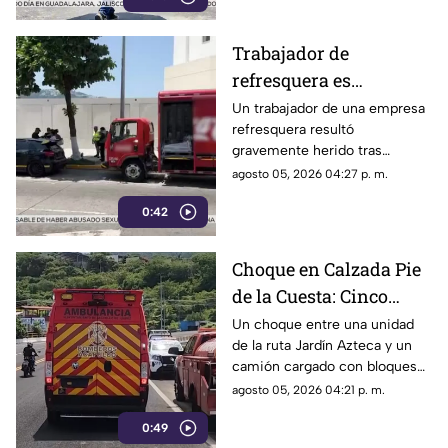
Trabajador de
refresquera es
atropellado en la
Un trabajador de una empresa
refresquera resultó
Costera Miguel Alemán
gravemente herido tras
resbalar de su camión y ser
agosto 05, 2026 04:27 p. m.
arrollado por un taxi en la
0:42
Costera Miguel Alemán.
Choque en Calzada Pie
de la Cuesta: Cinco
lesionados tras
Un choque entre una unidad
de la ruta Jardín Azteca y un
impacto entre combi y
camión cargado con bloques
camión de carga
de concreto movilizó a los
agosto 05, 2026 04:21 p. m.
cuerpos de emergencia en
0:49
Acapulco.