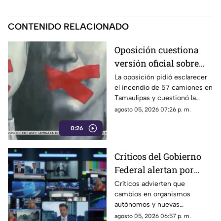
CONTENIDO RELACIONADO
Oposición cuestiona
versión oficial sobre
incendio de 57
La oposición pidió esclarecer
el incendio de 57 camiones en
camiones en
Tamaulipas y cuestionó la
Tamaulipas
versión presentada por las
agosto 05, 2026 07:26 p. m.
autoridades.
0:26
Críticos del Gobierno
Federal alertan por
presuntos intentos de
Críticos advierten que
cambios en organismos
controlar la
autónomos y nuevas
información
regulaciones podrían afectar la
agosto 05, 2026 06:57 p. m.