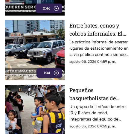
libertad de expresión.
2:46
Entre botes, conos y
cobros informales: El
calvario de
La práctica informal de apartar
lugares de estacionamiento en
estacionarse en la
la vía pública continúa siendo
Costera de Acapulco
un tema de constante debate y
agosto 05, 2026 04:59 p. m.
controversia entre
1:34
automovilistas, comerciantes
y turistas que transitan por la
icónica avenida Costera
Pequeños
Miguel Alemán.
basquetbolistas de
Chilpancingo buscan
Un grupo de 11 niños de entre
10 y 11 años de edad,
apoyo para competir en
integrantes del equipo de
torneo nacional en
básquetbol Panteras de
agosto 05, 2026 04:55 p. m.
Veracruz
Chilpancingo, se encuentran