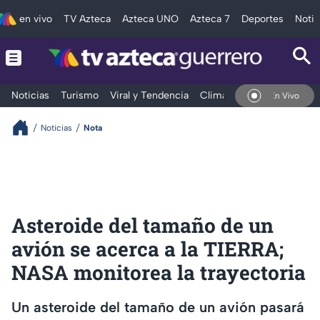
en vivo
TV Azteca
Azteca UNO
Azteca 7
Deportes
Notic
Noticias
Turismo
Viral y Tendencia
Clima
Deportes
Espec
En Vivo
Noticias
Nota
Asteroide del tamaño de un
avión se acerca a la TIERRA;
NASA monitorea la trayectoria
Un asteroide del tamaño de un avión pasará