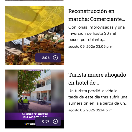
Reconstrucción en
marcha: Comerciantes
del Mercado Central de
Con lonas improvisadas y una
inversión de hasta 30 mil
Acapulco se levantan
pesos por delante,
tras la explosión
comerciantes del Mercado
agosto 05, 2026 03:05 p. m.
Central buscan salir adelante
2:06
tras perder gran parte de sus
negocios. Conoce su historia
de esfuerzo y resiliencia.
Turista muere ahogado
en hotel de
fraccionamiento Las
Un turista perdió la vida la
tarde de este día tras sufrir una
Playas en Acapulco
sumersión en la alberca de un
hospedaje ubicado sobre la
agosto 05, 2026 02:14 p. m.
avenida Gran Vía Tropical, en
0:57
el tradicional fraccionamiento
Las Playas de este puerto.