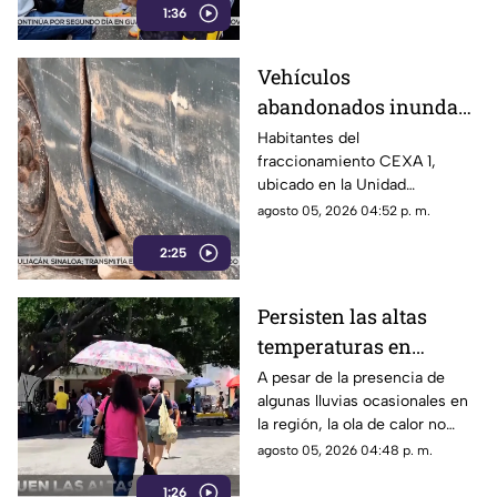
1:36
reuniendo fondos para poder
participar en un torneo de
minibásquetbol que se llevará
Vehículos
a cabo en Orizaba, Veracruz,
abandonados inundan
del 19 al 23 de agosto.
la Unidad Habitacional
Habitantes del
fraccionamiento CEXA 1,
Colosio: Vecinos
ubicado en la Unidad
denuncian foco de
Habitacional Colosio, han
agosto 05, 2026 04:52 p. m.
infección e inseguridad
alzado la voz para denunciar
2:25
una grave problemática que
afecta a su comunidad: la
presencia de decenas de
Persisten las altas
automóviles abandonados en la
temperaturas en
vía pública.
Guerrero por efecto de
A pesar de la presencia de
algunas lluvias ocasionales en
la canícula
la región, la ola de calor no
cede en el estado de Guerrero.
agosto 05, 2026 04:48 p. m.
1:26