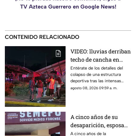
TV Azteca Guerrero en Google News!
CONTENIDO RELACIONADO
VIDEO: lluvias derriban
techo de cancha en
Chilpancingo; hubo
Entérate de los detalles del
colapso de una estructura
lesionados
deportiva tras las intensas
precipitaciones y el reporte de
agosto 08, 2026 09:59 a. m.
atención a los afectados.
A cinco años de su
desaparición, esposa
de Vicente Suástegui
A cinco años de la