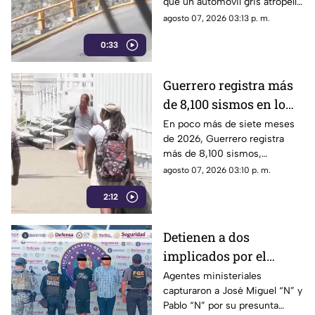
que un automóvil gris atropelló
Chilpancingo
a una familia que caminaba
agosto 07, 2026 03:13 p. m.
cerca del punto Las Pinetas,
0:33
en Chilpancingo.
Guerrero registra más
de 8,100 sismos en lo
que va de 2026, el año
En poco más de siete meses
de 2026, Guerrero registra
con mayor sismicidad
más de 8,100 sismos,
de los últimos cinco
posicionándose como el año
agosto 07, 2026 03:10 p. m.
años
con mayor sismicidad en los
2:12
últimos cinco años y
encendiendo las alertas entre
la ciudadanía.
Detienen a dos
implicados por el
homicidio de Violeta en
Agentes ministeriales
capturaron a José Miguel “N” y
su estética en Acapulco
Pablo “N” por su presunta