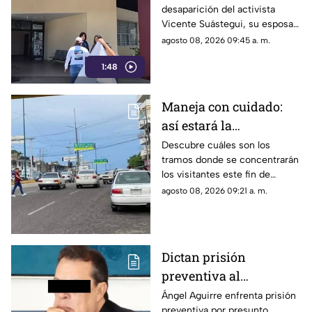
desaparición del activista
acude al Semefo en
Vicente Suástegui, su esposa
Chilpancingo
acudió al Semefo de
agosto 08, 2026 09:45 a. m.
Chilpancingo para revisar
1:48
archivos forenses.
Maneja con cuidado:
así estará la
circulación hoy en
Descubre cuáles son los
tramos donde se concentrarán
Acapulco
los visitantes este fin de
semana y las rutas que
agosto 08, 2026 09:21 a. m.
registrarán demoras por
baches.
Dictan prisión
preventiva al
exgobernador Ángel
Ángel Aguirre enfrenta prisión
preventiva por presunto