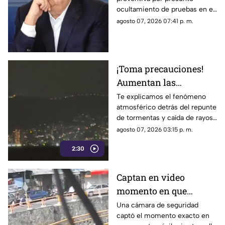
Aguirre por presunto
ocultamiento de pruebas en el
ocultamiento de
caso de los 43 normalistas de
agosto 07, 2026 07:41 p. m.
pruebas en el caso
Ayotzinapa 2014
Ayotzinapa
¡Toma precauciones!
Aumentan las
tormentas eléctricas y
Te explicamos el fenómeno
atmosférico detrás del repunte
lluvias intensas en
de tormentas y caída de rayos
Acapulco
en el puerto.
agosto 07, 2026 03:15 p. m.
2:30
Captan en video
momento en que
vehículo embiste a una
Una cámara de seguridad
captó el momento exacto en
familia en