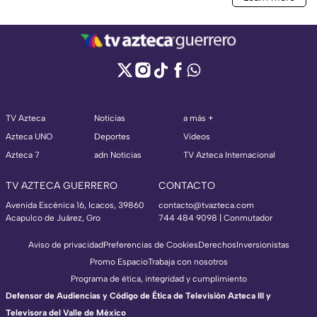
TV Azteca
Noticias
a más +
Azteca UNO
Deportes
Videos
Azteca 7
adn Noticias
TV Azteca Internacional
TV AZTECA GUERRERO
CONTACTO
Avenida Escénica 16, Icacos, 39860
contacto@tvazteca.com
Acapulco de Juárez, Gro
744 484 9098 | Conmutador
Aviso de privacidad
Preferencias de Cookies
Derechos
Inversionistas
Promo Espacio
Trabaja con nosotros
Programa de ética, integridad y cumplimiento
Defensor de Audiencias y Código de Ética de Televisión Azteca III y
Televisora del Valle de México