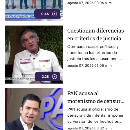
responsabilidad en el
agosto 07, 2026 03:06 p. m.
homicidio calificado de
0:46
Violeta, ocurrido el pasado 4
de mayo en la colonia
Progreso de Acapulco.
Cuestionan diferencias
en criterios de justicia
por casos políticos en
Comparan casos políticos y
cuestionan los criterios de
Guerrero y Sinaloa
justicia tras las acusaciones
contra exfuncionarios de
agosto 07, 2026 03:05 p. m.
Guerrero y Sinaloa.
2:28
PAN acusa al
morenismo de censura
y de imponer narrativa
PAN acusa al oficialismo de
censura y de intentar imponer
en el debate público
su versión de los hechos en
medio del debate político
agosto 07, 2026 03:02 p. m.