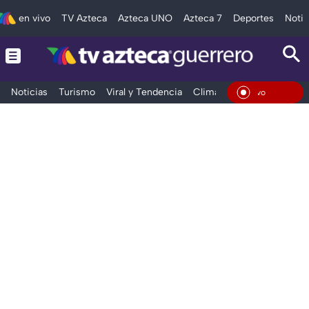
en vivo
TV Azteca
Azteca UNO
Azteca 7
Deportes
Notic
Noticias
Turismo
Viral y Tendencia
Clima
Deportes
Espec
En Viv