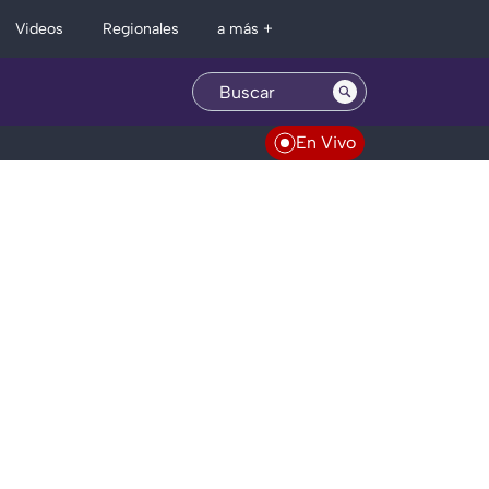
Regionales
Videos
a más +
En Vivo