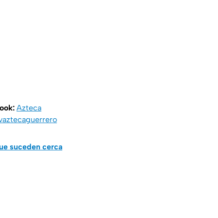
book:
Azteca
vaztecaguerrero
que suceden cerca