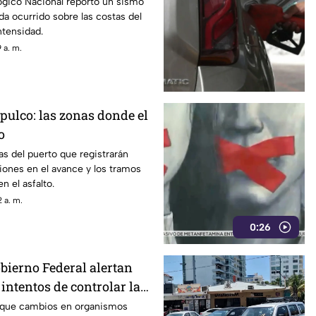
ógico Nacional reportó un sismo
a ocurrido sobre las costas del
intensidad.
 a. m.
pulco: las zonas donde el
o
s del puerto que registrarán
ones en el avance y los tramos
n el asfalto.
 a. m.
0:26
obierno Federal alertan
intentos de controlar la
n que cambios en organismos