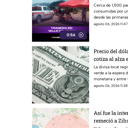
bomberos luch
Cerca de 1,500 pac
consumidas por un
desde las primeras
Valle del Yaqui.
agosto 06, 2026 11:47
0:56
Precio del dó
cotiza al alza 
La divisa local regi
verde a la espera d
monetaria y entre
agosto 06, 2026 11:28
Así fue la in
remeció a Zih