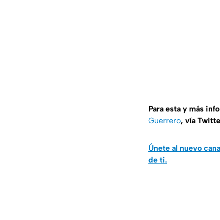
Para esta y más inf
Guerrero
, vía Twitt
Únete al nuevo can
de ti.