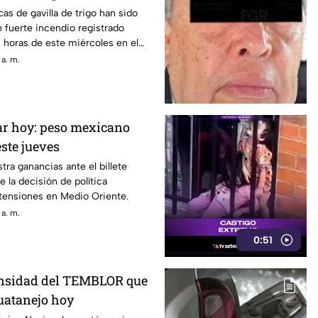
an por sofocarlo
as de gavilla de trigo han sido
 fuerte incendio registrado
 horas de este miércoles en el
 a. m.
lar hoy: peso mexicano
este jueves
stra ganancias ante el billete
e la decisión de política
 tensiones en Medio Oriente.
 a. m.
0:51
tensidad del TEMBLOR que
uatanejo hoy