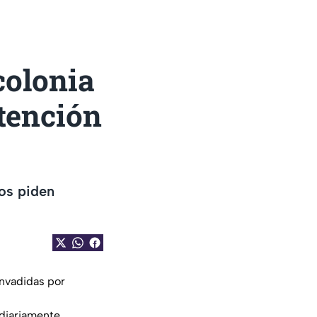
colonia
atención
os piden
invadidas por
diariamente.