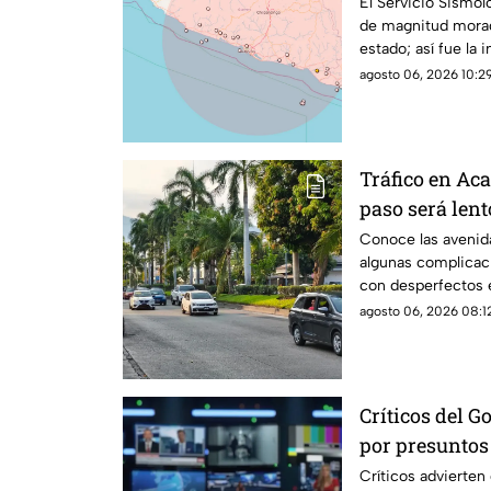
El Servicio Sismol
de magnitud morad
estado; así fue la 
agosto 06, 2026 10:29
Tráfico en Aca
paso será lent
Conoce las avenida
algunas complicaci
con desperfectos e
agosto 06, 2026 08:12
Críticos del G
por presuntos 
información
Críticos advierte