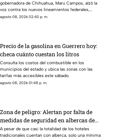
gobernadora de Chihuahua, Maru Campos, alzó la
de expresión y buscan imponer
voz contra los nuevos lineamientos federales,
censura
asegurando que abren la puerta a la censura y
agosto 08, 2026 02:40 p. m.
vulneran la libertad de expresión.
Precio de la gasolina en Guerrero hoy:
checa cuánto cuestan los litros
Consulta los costos del combustible en los
municipios del estado y ubica las zonas con las
tarifas más accesibles este sábado.
agosto 08, 2026 01:48 p. m.
Zona de peligro: Alertan por falta de
medidas de seguridad en albercas de
hoteles tradicionales
A pesar de que casi la totalidad de los hoteles
tradicionales cuentan con alberca, solo una mínima