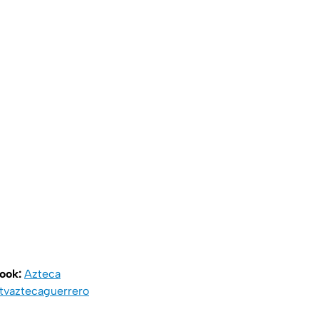
book:
Azteca
vaztecaguerrero