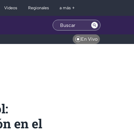
Regionales
Videos
a más +
En Vivo
l:
ón en el