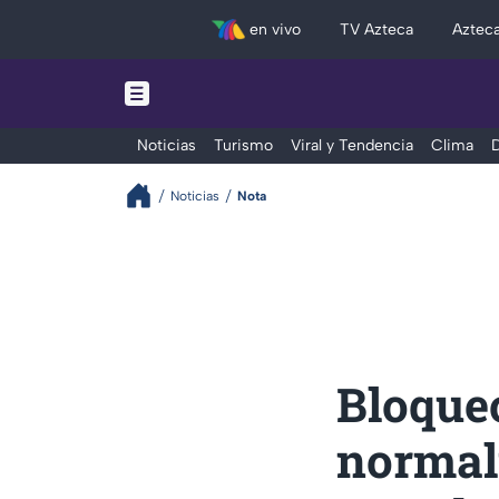
en vivo
TV Azteca
Aztec
Noticias
Turismo
Viral y Tendencia
Clima
D
Noticias
Nota
Bloqueo
normali