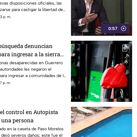
vas disposiciones oficiales, las
presión
izarse para castigar la libertad de
odismo crítico en el país.
3 p. m.
0:57
 búsqueda denuncian
para ingresar a la sierra
ngo
sonas desaparecidas en Guerrero
autoridades les negaron el
ra ingresar a comunidades de la
ingo, limitando sus labores de
7 p. m.
n.
 el control en Autopista
ce una persona
ado en la caseta de Paso Morelos
y dejó severos daños; este fue el