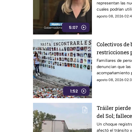
representan las nue
libertad de ex
cuales podrían util
expresión y el peri
agosto 08, 2026 02:4
5:07
Colectivos de
restricciones 
de Chilpanci
Familiares de per
denuncian que las 
acompañamiento pa
sierra de Chilpanc
agosto 08, 2026 02:3
búsqueda y difusió
1:52
Tráiler pierde
del Sol; falle
Un choque registr
afectó el tránsito 