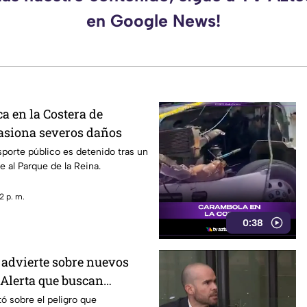
en Google News!
a en la Costera de
asiona severos daños
sporte público es detenido tras un
e al Parque de la Reina.
2 p. m.
0:38
advierte sobre nuevos
 Alerta que buscan
dios críticos y limitar la
ó sobre el peligro que