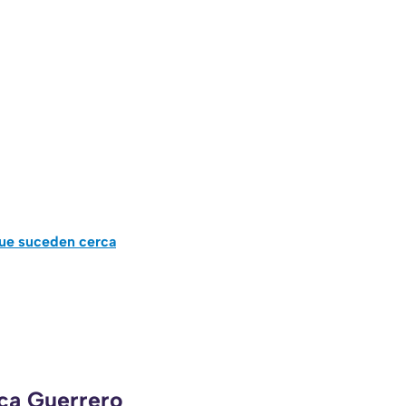
que suceden cerca
eca Guerrero