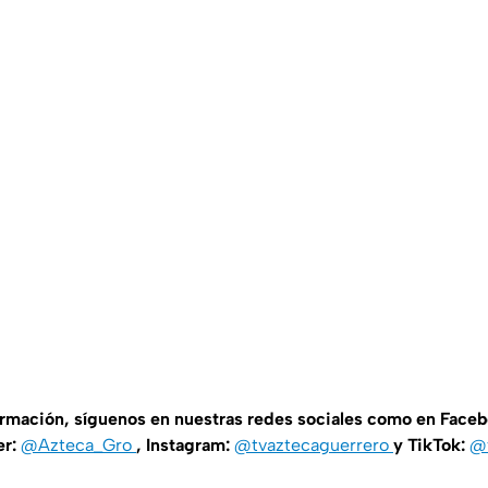
ormación, síguenos en nuestras redes sociales como en Face
er:
@Azteca_Gro
, Instagram:
@tvaztecaguerrero
y TikTok:
@t