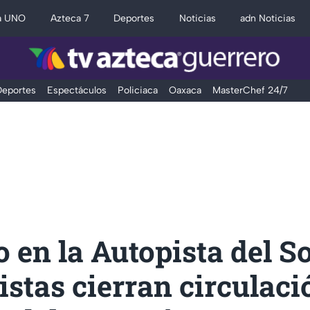
a UNO
Azteca 7
Deportes
Noticias
adn Noticias
eportes
Espectáculos
Policiaca
Oaxaca
MasterChef 24/7
 en la Autopista del So
stas cierran circulaci