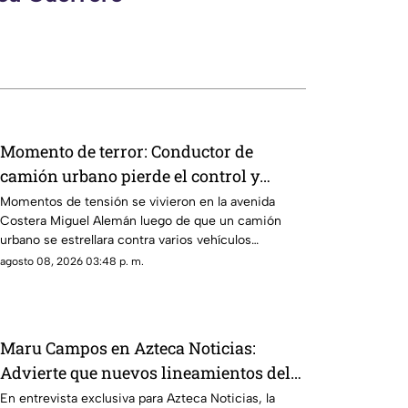
Momento de terror: Conductor de
camión urbano pierde el control y
choca contra autos en plena Costera
Momentos de tensión se vivieron en la avenida
Costera Miguel Alemán luego de que un camión
Miguel Alemán
urbano se estrellara contra varios vehículos
estacionados cerca del Parque de la Reina.
agosto 08, 2026 03:48 p. m.
Maru Campos en Azteca Noticias:
Advierte que nuevos lineamientos del
Gobierno Federal amenazan la libertad
En entrevista exclusiva para Azteca Noticias, la