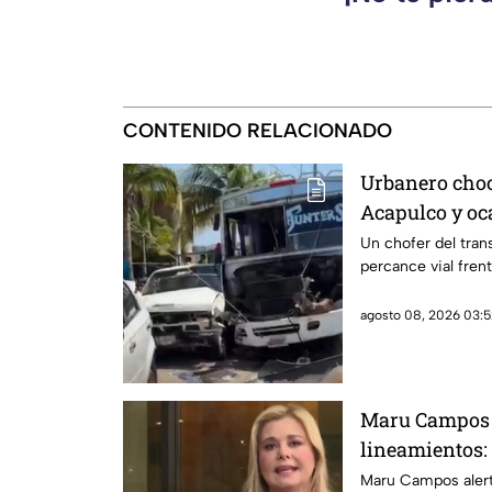
CONTENIDO RELACIONADO
Urbanero choc
Acapulco y oc
Un chofer del tran
percance vial frent
agosto 08, 2026 03:5
Maru Campos 
lineamientos:
sancionar a me
Maru Campos alert