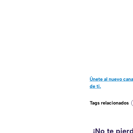
Únete al nuevo can
de ti.
Tags relacionados
¡No te pier