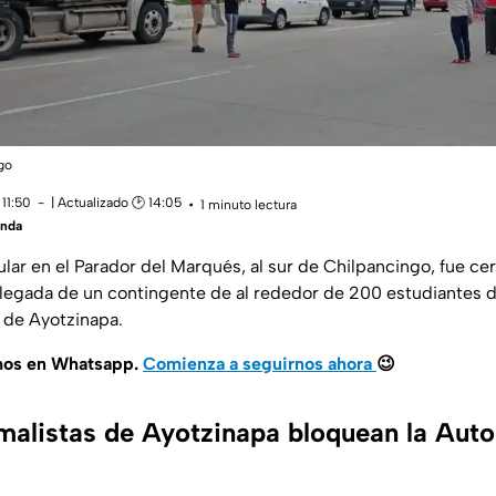
go
11:50
| Actualizado 🕑 14:05
1 minuto lectura
anda
ular en el Parador del Marqués, al sur de Chilpancingo, fue c
 llegada de un contingente de al rededor de 200 estudiantes d
” de Ayotzinapa.
mos en Whatsapp.
Comienza a seguirnos ahora
😉
malistas de Ayotzinapa bloquean la Auto