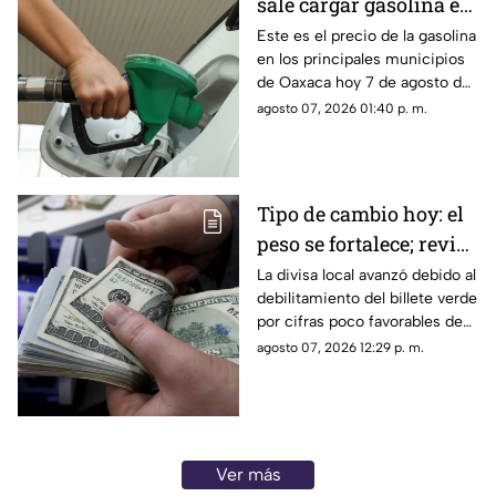
sale cargar gasolina en
Oaxaca este viernes 7
Este es el precio de la gasolina
en los principales municipios
de agosto
de Oaxaca hoy 7 de agosto de
2026; ten en cuenta que el
agosto 07, 2026 01:40 p. m.
costo del combustible cambia
a diario y varía por estación.
Tipo de cambio hoy: el
peso se fortalece; revisa
el precio del dólar
La divisa local avanzó debido al
debilitamiento del billete verde
por cifras poco favorables de
empleo en el país vecino.
agosto 07, 2026 12:29 p. m.
Ver más