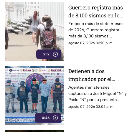
Guerrero registra más
de 8,100 sismos en lo
que va de 2026, el año
En poco más de siete meses
de 2026, Guerrero registra
con mayor sismicidad
más de 8,100 sismos,
de los últimos cinco
posicionándose como el año
agosto 07, 2026 03:10 p. m.
años
con mayor sismicidad en los
2:12
últimos cinco años y
encendiendo las alertas entre
la ciudadanía.
Detienen a dos
implicados por el
homicidio de Violeta en
Agentes ministeriales
capturaron a José Miguel “N” y
su estética en Acapulco
Pablo “N” por su presunta
responsabilidad en el
agosto 07, 2026 03:06 p. m.
homicidio calificado de
0:46
Violeta, ocurrido el pasado 4
de mayo en la colonia
Progreso de Acapulco.