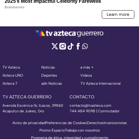
TV Azteca
Noticias
a más +
Azteca UNO
Deportes
Videos
Azteca 7
adn Noticias
TV Azteca Internacional
TV AZTECA GUERRERO
CONTACTO
Avenida Escénica 16, Icacos, 39860
contacto@tvazteca.com
Acapulco de Juárez, Gro
744 484 9098 | Conmutador
Aviso de privacidad
Preferencias de Cookies
Derechos
Inversionistas
Promo Espacio
Trabaja con nosotros
Programa de ética, integridad y cumplimiento