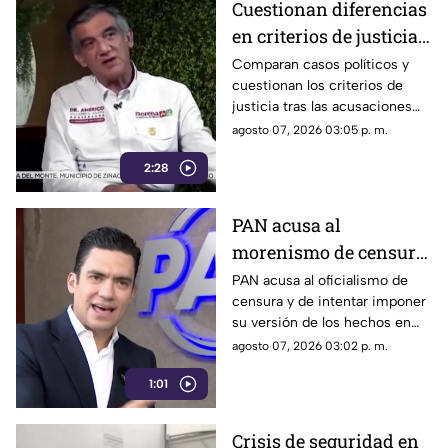
Cuestionan diferencias
en criterios de justicia
por casos políticos en
Comparan casos políticos y
cuestionan los criterios de
Guerrero y Sinaloa
justicia tras las acusaciones
contra exfuncionarios de
agosto 07, 2026 03:05 p. m.
Guerrero y Sinaloa.
2:28
PAN acusa al
morenismo de censura
y de imponer narrativa
PAN acusa al oficialismo de
censura y de intentar imponer
en el debate público
su versión de los hechos en
medio del debate político
agosto 07, 2026 03:02 p. m.
nacional.
1:01
Crisis de seguridad en