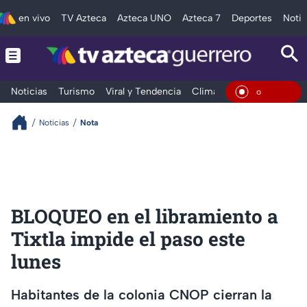
en vivo
TV Azteca
Azteca UNO
Azteca 7
Deportes
Notic
Noticias
Turismo
Viral y Tendencia
Clima
Deportes
Espec
En Viv
Noticias
Nota
BLOQUEO en el libramiento a
Tixtla impide el paso este
lunes
Habitantes de la colonia CNOP cierran la