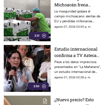
Michoacán frena
exportación de
La inseguridad golpea al
campo michoacano: alertas de
aguacate y deja
EU y pérdidas millonarias
pérdidas millonarias
afectan la exportación de
agosto 07, 2026 03:00 p. m.
aguacate mexicano.
2:21
Estudio internacional
confirma a TV Azteca
como el medio líder en
Pese a los datos imprecisos
presentados en “La Mañanera”,
credibilidad y alcance
un estudio internacional de
Reuters confirma que TV
agosto 07, 2026 02:28 p. m.
Azteca se mantiene como el
2:50
medio tradicional con mayor
alcance y credibilidad en todo
México.
¿Nuevo precio? Esto