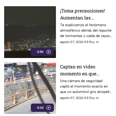
¡Toma precauciones!
Aumentan las
tormentas eléctricas y
Te explicamos el fenómeno
atmosférico detrás del repunte
lluvias intensas en
de tormentas y caída de rayos
Acapulco
en el puerto.
agosto 07, 2026 03:15 p. m.
2:30
Captan en video
momento en que
vehículo embiste a una
Una cámara de seguridad
captó el momento exacto en
familia en
que un automóvil gris atropelló
Chilpancingo
a una familia que caminaba
agosto 07, 2026 03:13 p. m.
cerca del punto Las Pinetas,
0:33
en Chilpancingo.