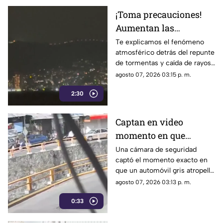
¡Toma precauciones!
Aumentan las
tormentas eléctricas y
Te explicamos el fenómeno
atmosférico detrás del repunte
lluvias intensas en
de tormentas y caída de rayos
Acapulco
en el puerto.
agosto 07, 2026 03:15 p. m.
2:30
Captan en video
momento en que
vehículo embiste a una
Una cámara de seguridad
captó el momento exacto en
familia en
que un automóvil gris atropelló
Chilpancingo
a una familia que caminaba
agosto 07, 2026 03:13 p. m.
cerca del punto Las Pinetas,
0:33
en Chilpancingo.