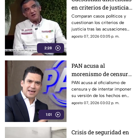
en criterios de justicia
por casos políticos en
Comparan casos políticos y
cuestionan los criterios de
Guerrero y Sinaloa
justicia tras las acusaciones
contra exfuncionarios de
agosto 07, 2026 03:05 p. m.
Guerrero y Sinaloa.
2:28
PAN acusa al
morenismo de censura
y de imponer narrativa
PAN acusa al oficialismo de
censura y de intentar imponer
en el debate público
su versión de los hechos en
medio del debate político
agosto 07, 2026 03:02 p. m.
nacional.
1:01
Crisis de seguridad en