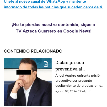
Únete al nuevo canal de WhatsApp y mantente
informado de todas las noticias que suceden cerca de ti.
¡No te pierdas nuestro contenido, sigue a
TV Azteca Guerrero en Google News!
CONTENIDO RELACIONADO
Dictan prisión
preventiva al
exgobernador Ángel
Ángel Aguirre enfrenta prisión
preventiva por presunto
Aguirre por presunto
ocultamiento de pruebas en el
ocultamiento de
caso de los 43 normalistas de
agosto 07, 2026 07:41 p. m.
pruebas en el caso
Ayotzinapa 2014
Ayotzinapa