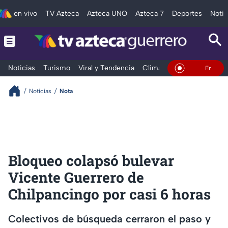
en vivo
TV Azteca
Azteca UNO
Azteca 7
Deportes
Notic
Noticias
Turismo
Viral y Tendencia
Clima
Deportes
Espec
En Vivo
Noticias
Nota
Bloqueo colapsó bulevar
Vicente Guerrero de
Chilpancingo por casi 6 horas
Colectivos de búsqueda cerraron el paso y