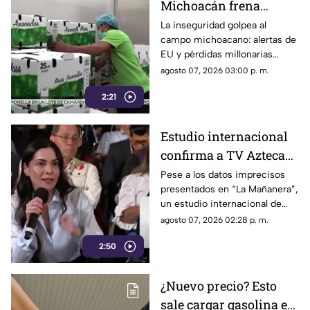
Michoacán frena
exportación de
La inseguridad golpea al
campo michoacano: alertas de
aguacate y deja
EU y pérdidas millonarias
pérdidas millonarias
afectan la exportación de
agosto 07, 2026 03:00 p. m.
aguacate mexicano.
2:21
Estudio internacional
confirma a TV Azteca
como el medio líder en
Pese a los datos imprecisos
presentados en “La Mañanera”,
credibilidad y alcance
un estudio internacional de
Reuters confirma que TV
agosto 07, 2026 02:28 p. m.
Azteca se mantiene como el
2:50
medio tradicional con mayor
alcance y credibilidad en todo
México.
¿Nuevo precio? Esto
sale cargar gasolina en