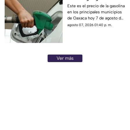
Oaxaca este viernes 7
Este es el precio de la gasolina
en los principales municipios
de agosto
de Oaxaca hoy 7 de agosto de
2026; ten en cuenta que el
agosto 07, 2026 01:40 p. m.
costo del combustible cambia
a diario y varía por estación.
Ver más