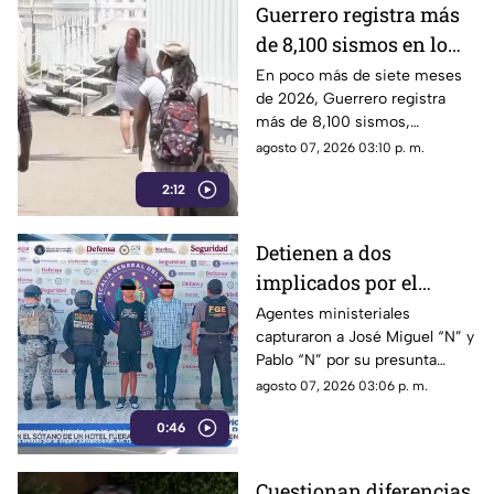
Guerrero registra más
de 8,100 sismos en lo
que va de 2026, el año
En poco más de siete meses
de 2026, Guerrero registra
con mayor sismicidad
más de 8,100 sismos,
de los últimos cinco
posicionándose como el año
agosto 07, 2026 03:10 p. m.
años
con mayor sismicidad en los
2:12
últimos cinco años y
encendiendo las alertas entre
la ciudadanía.
Detienen a dos
implicados por el
homicidio de Violeta en
Agentes ministeriales
capturaron a José Miguel “N” y
su estética en Acapulco
Pablo “N” por su presunta
responsabilidad en el
agosto 07, 2026 03:06 p. m.
homicidio calificado de
0:46
Violeta, ocurrido el pasado 4
de mayo en la colonia
Progreso de Acapulco.
Cuestionan diferencias