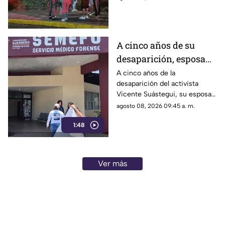
atención a los afectados.
A cinco años de su
desaparición, esposa
de Vicente Suástegui
A cinco años de la
desaparición del activista
acude al Semefo en
Vicente Suástegui, su esposa
Chilpancingo
acudió al Semefo de
agosto 08, 2026 09:45 a. m.
Chilpancingo para revisar
1:48
archivos forenses.
Ver más