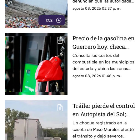
denuncian que las autoridades
Chilpancingo
les negaron el
agosto 08, 2026 02:37 p. m.
acompañamiento para ingresar
1:52
a comunidades de la sierra de
Chilpancingo, limitando sus
labores de búsqueda y
Precio de la gasolina en
difusión.
Guerrero hoy: checa
cuánto cuestan los
Consulta los costos del
combustible en los municipios
litros
del estado y ubica las zonas
con las tarifas más accesibles
agosto 08, 2026 01:48 p. m.
este sábado.
Tráiler pierde el control
en Autopista del Sol;
fallece una persona
Un choque registrado en la
caseta de Paso Morelos afectó
el tránsito y dejó severos