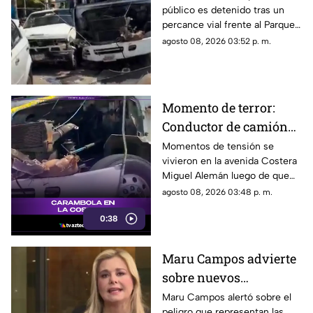
público es detenido tras un
daños
percance vial frente al Parque
de la Reina.
agosto 08, 2026 03:52 p. m.
Momento de terror:
Conductor de camión
urbano pierde el
Momentos de tensión se
vivieron en la avenida Costera
control y choca contra
Miguel Alemán luego de que
autos en plena Costera
un camión urbano se estrellara
agosto 08, 2026 03:48 p. m.
Miguel Alemán
contra varios vehículos
0:38
estacionados cerca del Parque
de la Reina.
Maru Campos advierte
sobre nuevos
lineamientos: Alerta
Maru Campos alertó sobre el
peligro que representan las