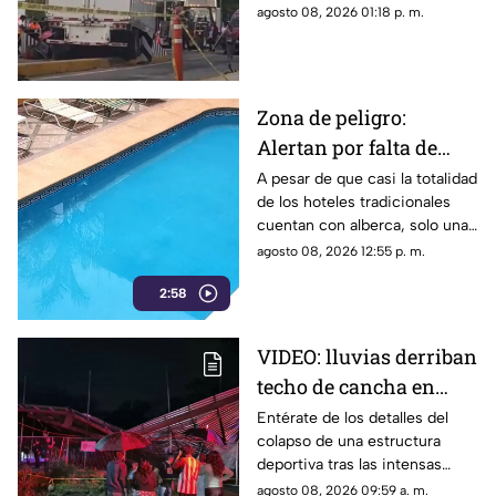
daños; este fue el saldo.
agosto 08, 2026 01:18 p. m.
Zona de peligro:
Alertan por falta de
medidas de seguridad
A pesar de que casi la totalidad
de los hoteles tradicionales
en albercas de hoteles
cuentan con alberca, solo una
tradicionales
mínima parte dispone de
agosto 08, 2026 12:55 p. m.
salvavidas capacitados.
2:58
VIDEO: lluvias derriban
techo de cancha en
Chilpancingo; hubo
Entérate de los detalles del
colapso de una estructura
lesionados
deportiva tras las intensas
precipitaciones y el reporte de
agosto 08, 2026 09:59 a. m.