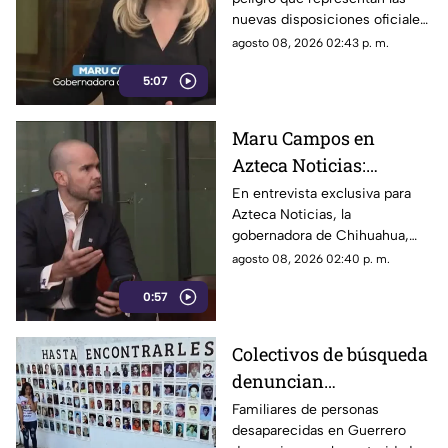
que buscan sancionar a
nuevas disposiciones oficiales,
medios críticos y
las cuales podrían utilizarse
agosto 08, 2026 02:43 p. m.
limitar la libertad de
para castigar la libertad de
expresión
5:07
expresión y el periodismo
crítico en el país.
Maru Campos en
Azteca Noticias:
Advierte que nuevos
En entrevista exclusiva para
Azteca Noticias, la
lineamientos del
gobernadora de Chihuahua,
Gobierno Federal
Maru Campos, alzó la voz
agosto 08, 2026 02:40 p. m.
amenazan la libertad
contra los nuevos lineamientos
de expresión y buscan
0:57
federales, asegurando que
abren la puerta a la censura y
imponer censura
vulneran la libertad de
Colectivos de búsqueda
expresión.
denuncian
restricciones para
Familiares de personas
desaparecidas en Guerrero
ingresar a la sierra de