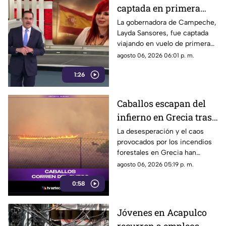
captada en primera
clase rumbo a España
La gobernadora de Campeche,
Layda Sansores, fue captada
junto a la directora del
viajando en vuelo de primera
DIF
clase con destino a España en
agosto 06, 2026 06:01 p. m.
compañía de su hermana, la
1:26
actual directora del DIF estatal.
Caballos escapan del
infierno en Grecia tras
cuatro días de
La desesperación y el caos
provocados por los incendios
incendios
forestales en Grecia han
descontrolados
dejado imágenes
agosto 06, 2026 05:19 p. m.
desgarradoras.
0:58
Jóvenes en Acapulco