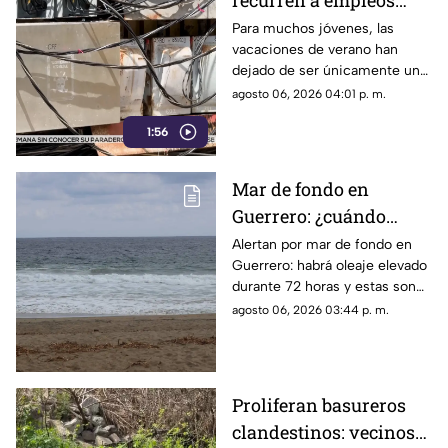
recurren a empleos
temporales ante el
Para muchos jóvenes, las
vacaciones de verano han
próximo ciclo escolar
dejado de ser únicamente un
periodo de descanso y
agosto 06, 2026 04:01 p. m.
esparcimiento.
1:56
Mar de fondo en
Guerrero: ¿cuándo
llegará y qué zonas de
Alertan por mar de fondo en
Guerrero: habrá oleaje elevado
Acapulco serán
durante 72 horas y estas son
afectadas?
las zonas de Acapulco con
agosto 06, 2026 03:44 p. m.
mayor riesgo.
Proliferan basureros
clandestinos: vecinos