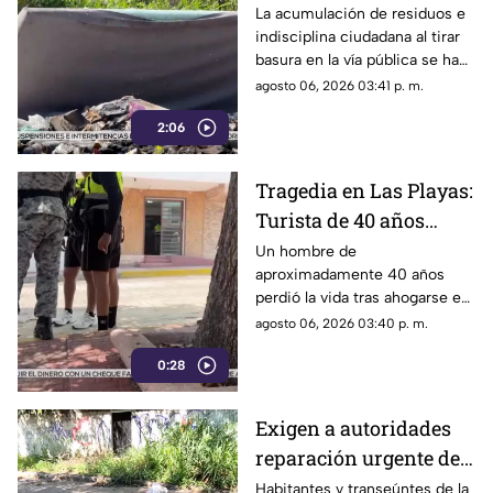
exigen conciencia y
La acumulación de residuos e
indisciplina ciudadana al tirar
sanciones más
basura en la vía pública se ha
estrictas
consolidado como un grave
agosto 06, 2026 03:41 p. m.
problema social y ambiental en
2:06
el puerto de Acapulco.
Tragedia en Las Playas:
Turista de 40 años
mu3r3 ahogado en la
Un hombre de
aproximadamente 40 años
alberca de un hotel en
perdió la vida tras ahogarse en
Acapulco
la alberca de un hotel del
agosto 06, 2026 03:40 p. m.
fraccionamiento Las Playas, en
0:28
Acapulco, mientras
vacacionaba con su familia.
Exigen a autoridades
reparación urgente de
alcantarilla en la
Habitantes y transeúntes de la