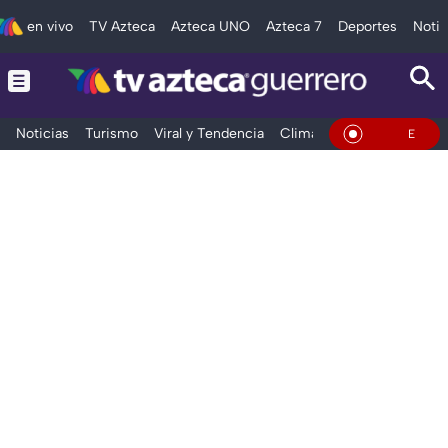
en vivo
TV Azteca
Azteca UNO
Azteca 7
Deportes
Notic
Noticias
Turismo
Viral y Tendencia
Clima
Deportes
Espec
En Vivo