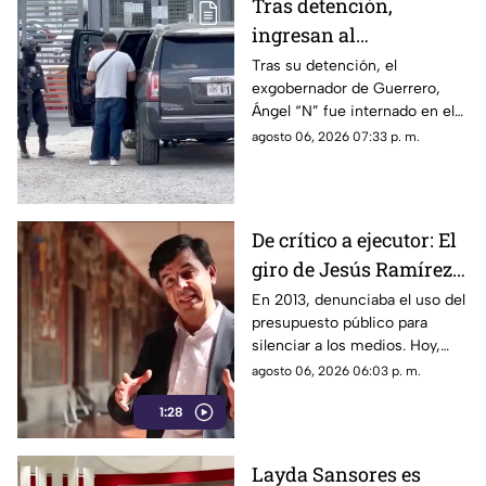
Tras detención,
ingresan al
exgobernador Ángel
Tras su detención, el
exgobernador de Guerrero,
"N" al penal del
Ángel “N” fue internado en el
Altiplano
penal del Altiplano; esto es lo
agosto 06, 2026 07:33 p. m.
que se sabe.
De crítico a ejecutor: El
giro de Jesús Ramírez
Cuevas sobre la
En 2013, denunciaba el uso del
presupuesto público para
censura y la publicidad
silenciar a los medios. Hoy,
oficial
Jesús Ramírez Cuevas es
agosto 06, 2026 06:03 p. m.
señalado como la pieza central
1:28
de la estrategia de censura del
gobierno. ¿Qué cambió?
Layda Sansores es