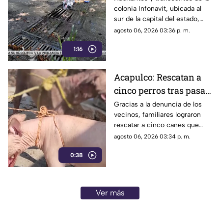
colonia Infonavit, ubicada al
colonia Infonavit de
sur de la capital del estado,
Chilpancingo
denunciaron la falta de
agosto 06, 2026 03:36 p. m.
mantenimiento en la
1:16
infraestructura del drenaje
pluvial sobre la calle
Circunvalación Poniente,
Acapulco: Rescatan a
señalando que representa un
cinco perros tras pasar
peligro constante ante el inicio
de la temporada de lluvias y el
seis días encerrados
Gracias a la denuncia de los
próximo regreso a clases.
vecinos, familiares lograron
por el fallecimiento de
rescatar a cinco canes que
su dueño
habían quedado atrapados al
agosto 06, 2026 03:34 p. m.
interior de una vivienda; los
0:38
animales serán trasladados a la
Ciudad de México para recibir
atención médica.
Ver más