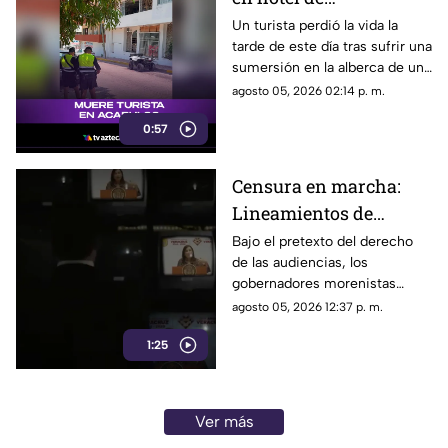
fraccionamiento Las
Un turista perdió la vida la
tarde de este día tras sufrir una
Playas en Acapulco
sumersión en la alberca de un
hospedaje ubicado sobre la
agosto 05, 2026 02:14 p. m.
avenida Gran Vía Tropical, en
0:57
el tradicional fraccionamiento
Las Playas de este puerto.
Censura en marcha:
Lineamientos de
audiencia buscan
Bajo el pretexto del derecho
de las audiencias, los
mantener a los
gobernadores morenistas
ciudadanos a oscuras
implementan una estrategia de
agosto 05, 2026 12:37 p. m.
censura para controlar la
1:25
información y decidir a quién
responden y a quién no.
Ver más