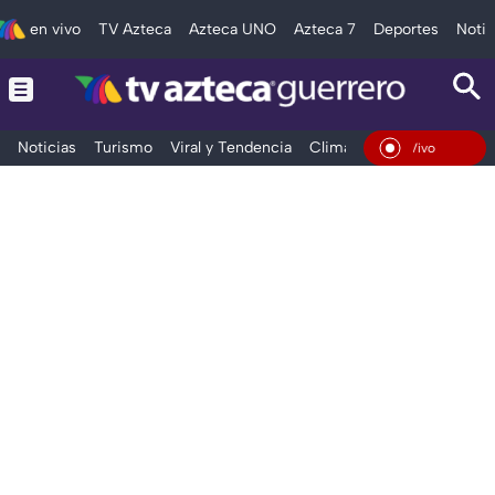
en vivo
TV Azteca
Azteca UNO
Azteca 7
Deportes
Notic
Noticias
Turismo
Viral y Tendencia
Clima
Deportes
Espec
En Vivo