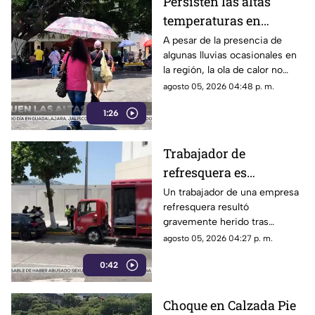
Persisten las altas
vía pública.
temperaturas en
Guerrero por efecto de
A pesar de la presencia de
algunas lluvias ocasionales en
la canícula
la región, la ola de calor no
cede en el estado de Guerrero.
agosto 05, 2026 04:48 p. m.
1:26
Trabajador de
refresquera es
atropellado en la
Un trabajador de una empresa
refresquera resultó
Costera Miguel Alemán
gravemente herido tras
resbalar de su camión y ser
agosto 05, 2026 04:27 p. m.
arrollado por un taxi en la
0:42
Costera Miguel Alemán.
Choque en Calzada Pie