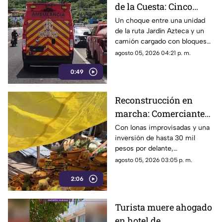
de la Cuesta: Cinco
lesionados tras
Un choque entre una unidad
de la ruta Jardín Azteca y un
impacto entre combi y
camión cargado con bloques
camión de carga
de concreto movilizó a los
agosto 05, 2026 04:21 p. m.
cuerpos de emergencia en
0:49
Acapulco.
Reconstrucción en
marcha: Comerciantes
del Mercado Central de
Con lonas improvisadas y una
inversión de hasta 30 mil
Acapulco se levantan
pesos por delante,
tras la explosión
comerciantes del Mercado
agosto 05, 2026 03:05 p. m.
Central buscan salir adelante
2:06
tras perder gran parte de sus
negocios. Conoce su historia
de esfuerzo y resiliencia.
Turista muere ahogado
en hotel de