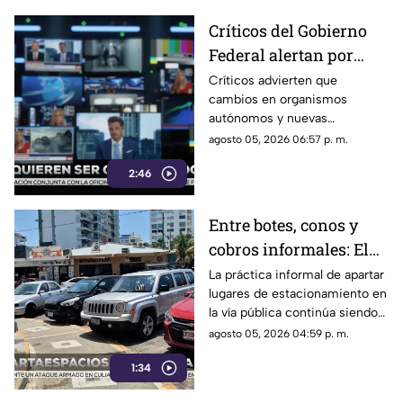
Críticos del Gobierno
Federal alertan por
presuntos intentos de
Críticos advierten que
cambios en organismos
controlar la
autónomos y nuevas
información
regulaciones podrían afectar la
agosto 05, 2026 06:57 p. m.
libertad de expresión.
2:46
Entre botes, conos y
cobros informales: El
calvario de
La práctica informal de apartar
lugares de estacionamiento en
estacionarse en la
la vía pública continúa siendo
Costera de Acapulco
un tema de constante debate y
agosto 05, 2026 04:59 p. m.
controversia entre
1:34
automovilistas, comerciantes
y turistas que transitan por la