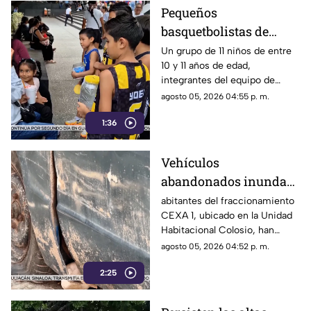
icónica avenida Costera
Pequeños
Miguel Alemán.
basquetbolistas de
Chilpancingo buscan
Un grupo de 11 niños de entre
10 y 11 años de edad,
apoyo para competir en
integrantes del equipo de
torneo nacional en
básquetbol Panteras de
agosto 05, 2026 04:55 p. m.
Veracruz
Chilpancingo, se encuentran
1:36
reuniendo fondos para poder
participar en un torneo de
minibásquetbol que se llevará
Vehículos
a cabo en Orizaba, Veracruz,
abandonados inundan
del 19 al 23 de agosto.
la Unidad Habitacional
abitantes del fraccionamiento
CEXA 1, ubicado en la Unidad
Colosio: Vecinos
Habitacional Colosio, han
denuncian foco de
alzado la voz para denunciar
agosto 05, 2026 04:52 p. m.
infección e inseguridad
una grave problemática que
2:25
afecta a su comunidad: la
presencia de decenas de
automóviles abandonados en la