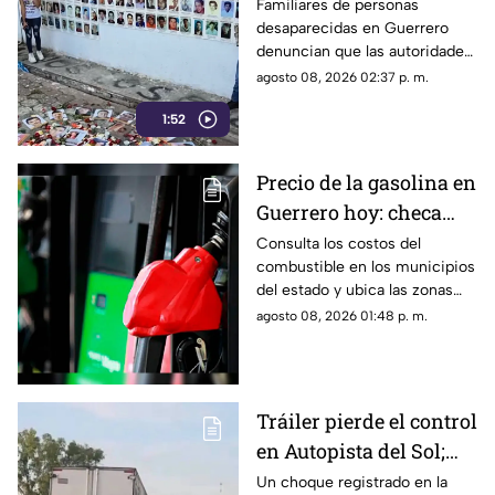
restricciones para
Familiares de personas
desaparecidas en Guerrero
ingresar a la sierra de
denuncian que las autoridades
Chilpancingo
les negaron el
agosto 08, 2026 02:37 p. m.
acompañamiento para ingresar
1:52
a comunidades de la sierra de
Chilpancingo, limitando sus
labores de búsqueda y
Precio de la gasolina en
difusión.
Guerrero hoy: checa
cuánto cuestan los
Consulta los costos del
combustible en los municipios
litros
del estado y ubica las zonas
con las tarifas más accesibles
agosto 08, 2026 01:48 p. m.
este sábado.
Tráiler pierde el control
en Autopista del Sol;
fallece una persona
Un choque registrado en la