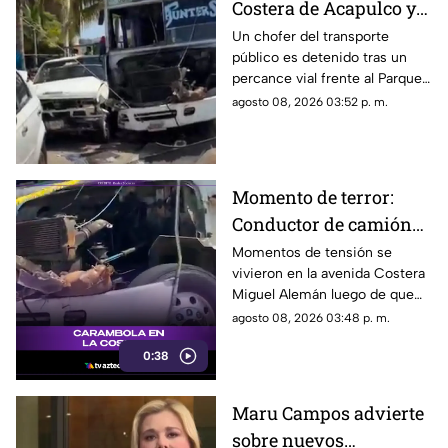
Costera de Acapulco y
ocasiona severos
Un chofer del transporte
público es detenido tras un
daños
percance vial frente al Parque
de la Reina.
agosto 08, 2026 03:52 p. m.
Momento de terror:
Conductor de camión
urbano pierde el
Momentos de tensión se
vivieron en la avenida Costera
control y choca contra
Miguel Alemán luego de que
autos en plena Costera
un camión urbano se estrellara
agosto 08, 2026 03:48 p. m.
Miguel Alemán
contra varios vehículos
0:38
estacionados cerca del Parque
de la Reina.
Maru Campos advierte
sobre nuevos