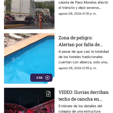
caseta de Paso Morelos afectó
el tránsito y dejó severos
daños; este fue el saldo.
agosto 08, 2026 01:18 p. m.
Zona de peligro:
Alertan por falta de
medidas de seguridad
A pesar de que casi la totalidad
de los hoteles tradicionales
en albercas de hoteles
cuentan con alberca, solo una
tradicionales
mínima parte dispone de
agosto 08, 2026 12:55 p. m.
salvavidas capacitados.
2:58
VIDEO: lluvias derriban
techo de cancha en
Chilpancingo; hubo
Entérate de los detalles del
colapso de una estructura
lesionados