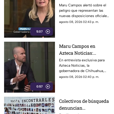
lineamientos: Alerta
Maru Campos alertó sobre el
peligro que representan las
que buscan sancionar a
nuevas disposiciones oficiales,
medios críticos y
las cuales podrían utilizarse
agosto 08, 2026 02:43 p. m.
limitar la libertad de
para castigar la libertad de
expresión
5:07
expresión y el periodismo
crítico en el país.
Maru Campos en
Azteca Noticias:
Advierte que nuevos
En entrevista exclusiva para
Azteca Noticias, la
lineamientos del
gobernadora de Chihuahua,
Gobierno Federal
Maru Campos, alzó la voz
agosto 08, 2026 02:40 p. m.
amenazan la libertad
contra los nuevos lineamientos
de expresión y buscan
0:57
federales, asegurando que
abren la puerta a la censura y
imponer censura
vulneran la libertad de
Colectivos de búsqueda
expresión.
denuncian