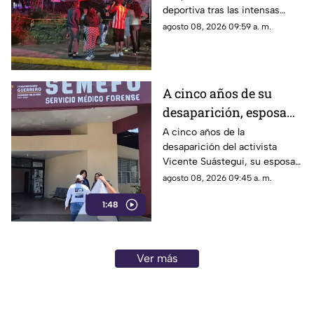
deportiva tras las intensas
precipitaciones y el reporte de
agosto 08, 2026 09:59 a. m.
atención a los afectados.
A cinco años de su
desaparición, esposa
de Vicente Suástegui
A cinco años de la
desaparición del activista
acude al Semefo en
Vicente Suástegui, su esposa
Chilpancingo
acudió al Semefo de
agosto 08, 2026 09:45 a. m.
Chilpancingo para revisar
1:48
archivos forenses.
Ver más