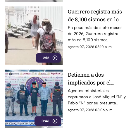
Guerrero registra más
de 8,100 sismos en lo
que va de 2026, el año
En poco más de siete meses
de 2026, Guerrero registra
con mayor sismicidad
más de 8,100 sismos,
de los últimos cinco
posicionándose como el año
agosto 07, 2026 03:10 p. m.
años
con mayor sismicidad en los
2:12
últimos cinco años y
encendiendo las alertas entre
la ciudadanía.
Detienen a dos
implicados por el
homicidio de Violeta en
Agentes ministeriales
capturaron a José Miguel “N” y
su estética en Acapulco
Pablo “N” por su presunta
responsabilidad en el
agosto 07, 2026 03:06 p. m.
homicidio calificado de
0:46
Violeta, ocurrido el pasado 4
de mayo en la colonia