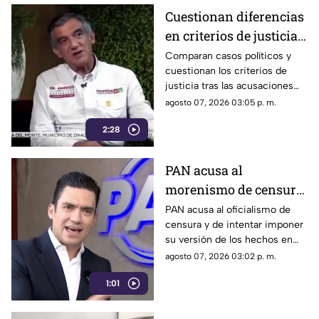
Progreso de Acapulco.
Cuestionan diferencias
en criterios de justicia
por casos políticos en
Comparan casos políticos y
cuestionan los criterios de
Guerrero y Sinaloa
justicia tras las acusaciones
contra exfuncionarios de
agosto 07, 2026 03:05 p. m.
Guerrero y Sinaloa.
2:28
PAN acusa al
morenismo de censura
y de imponer narrativa
PAN acusa al oficialismo de
censura y de intentar imponer
en el debate público
su versión de los hechos en
medio del debate político
agosto 07, 2026 03:02 p. m.
nacional.
1:01