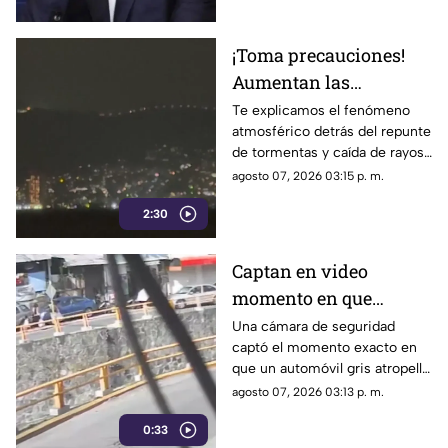
Ayotzinapa
¡Toma precauciones!
Aumentan las
tormentas eléctricas y
Te explicamos el fenómeno
atmosférico detrás del repunte
lluvias intensas en
de tormentas y caída de rayos
Acapulco
en el puerto.
agosto 07, 2026 03:15 p. m.
2:30
Captan en video
momento en que
vehículo embiste a una
Una cámara de seguridad
captó el momento exacto en
familia en
que un automóvil gris atropelló
Chilpancingo
a una familia que caminaba
agosto 07, 2026 03:13 p. m.
cerca del punto Las Pinetas,
0:33
en Chilpancingo.