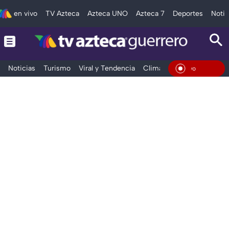
en vivo
TV Azteca
Azteca UNO
Azteca 7
Deportes
Notic
Noticias
Turismo
Viral y Tendencia
Clima
Deportes
Espec
En Viv