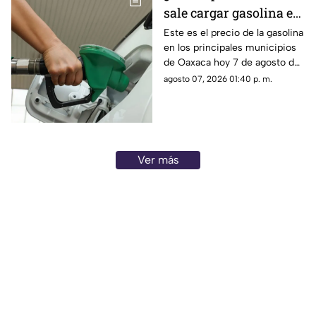
sale cargar gasolina en
Oaxaca este viernes 7
Este es el precio de la gasolina
en los principales municipios
de agosto
de Oaxaca hoy 7 de agosto de
2026; ten en cuenta que el
agosto 07, 2026 01:40 p. m.
costo del combustible cambia
a diario y varía por estación.
Ver más