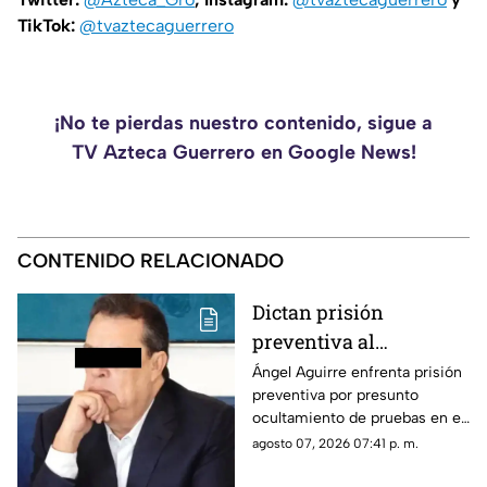
TikTok:
@tvaztecaguerrero
¡No te pierdas nuestro contenido, sigue a
TV Azteca Guerrero en Google News!
CONTENIDO RELACIONADO
Dictan prisión
preventiva al
exgobernador Ángel
Ángel Aguirre enfrenta prisión
preventiva por presunto
Aguirre por presunto
ocultamiento de pruebas en el
ocultamiento de
caso de los 43 normalistas de
agosto 07, 2026 07:41 p. m.
pruebas en el caso
Ayotzinapa 2014