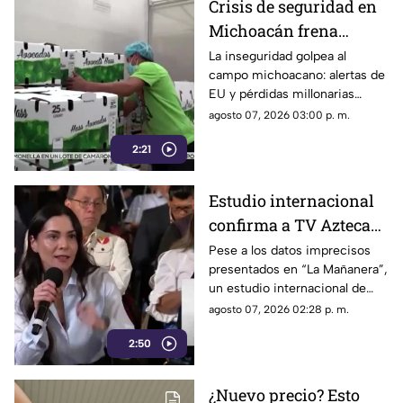
Crisis de seguridad en
Michoacán frena
exportación de
La inseguridad golpea al
campo michoacano: alertas de
aguacate y deja
EU y pérdidas millonarias
pérdidas millonarias
afectan la exportación de
agosto 07, 2026 03:00 p. m.
aguacate mexicano.
2:21
Estudio internacional
confirma a TV Azteca
como el medio líder en
Pese a los datos imprecisos
presentados en “La Mañanera”,
credibilidad y alcance
un estudio internacional de
Reuters confirma que TV
agosto 07, 2026 02:28 p. m.
Azteca se mantiene como el
2:50
medio tradicional con mayor
alcance y credibilidad en todo
México.
¿Nuevo precio? Esto