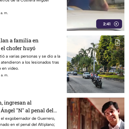
etros de la Costera Miguel
 a. m.
2:41
lan a familia en
 el chofer huyó
ió a varias personas y se dio a la
atendieron a los lesionados tras
 en video.
 a. m.
, ingresan al
Ángel "N" al penal del
 el exgobernador de Guerrero,
nado en el penal del Altiplano;