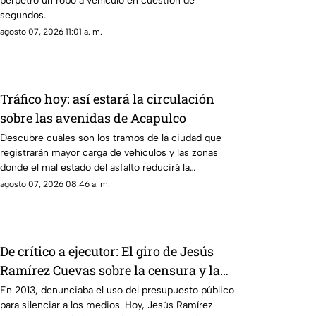
perpetró un robo a vehículo en cuestión de
segundos.
agosto 07, 2026 11:01 a. m.
Tráfico hoy: así estará la circulación
sobre las avenidas de Acapulco
Descubre cuáles son los tramos de la ciudad que
registrarán mayor carga de vehículos y las zonas
donde el mal estado del asfalto reducirá la
velocidad.
agosto 07, 2026 08:46 a. m.
De crítico a ejecutor: El giro de Jesús
Ramírez Cuevas sobre la censura y la
publicidad oficial
En 2013, denunciaba el uso del presupuesto público
para silenciar a los medios. Hoy, Jesús Ramírez