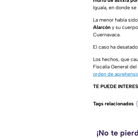
murió de asfixia po
Iguala, en donde se l
La menor había sido
Alarcón
y su cuerpo 
Cuernavaca.
El caso ha desatad
Los hechos, que cau
Fiscalía General d
orden de aprehensió
TE PUEDE INTERE
Tags relacionados
¡No te pier