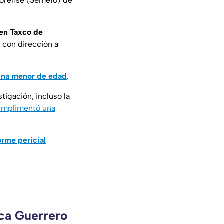
o Forense (Semefo) de
, en Taxco de
 con dirección a
 una menor de edad
.
igación, incluso la
umplimentó una
orme pericial
eca Guerrero