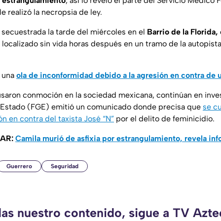
r estrangulamiento
, así lo reveló el parte del Servicio Médic
e realizó la necropsia de ley.
 secuestrada la tarde del miércoles en el
Barrio de la Florida
localizado sin vida horas después en un tramo de la autopista
o una
ola de inconformidad debido a la agresión en contra de
saron conmoción en la sociedad mexicana, continúan en invest
el Estado (FGE) emitió un comunicado donde precisa que
se c
n en contra del taxista José “N”
por el delito de feminicidio.
SAR:
Camila murió de asfixia por estrangulamiento, revela inf
Guerrero
Seguridad
das nuestro contenido, sigue a TV Azt