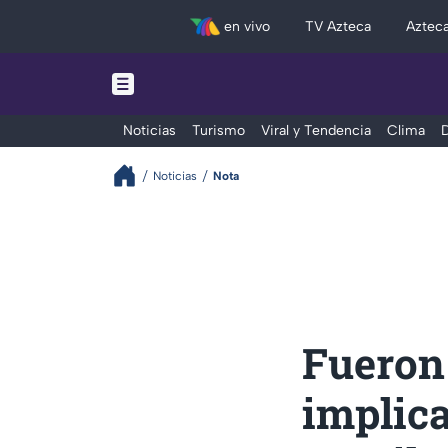
en vivo
TV Azteca
Aztec
Noticias
Turismo
Viral y Tendencia
Clima
D
Noticias
Nota
Fueron 
implica