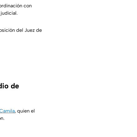
oordinación con
judicial.
osición del Juez de
dio de
 Camila
, quien el
n.