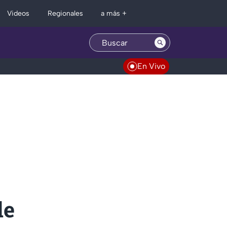
Regionales
Videos
a más +
En Vivo
de