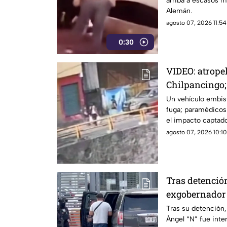
arriba a escasos m
Alemán.
agosto 07, 2026 11:54
0:30
VIDEO: atropel
Chilpancingo;
Un vehículo embist
fuga; paramédicos 
el impacto captado
agosto 07, 2026 10:10
Tras detención
exgobernador 
Altiplano
Tras su detención,
Ángel “N” fue inter