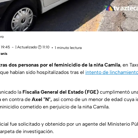
ero
 19:45
| Actualizado 🕑 11:10
1 minuto lectura
anis
ras dos personas por el feminicidio de la niña Camila
, en Tax
 que habían sido hospitalizados tras el
intento de linchamient
unicado la
Fiscalía General del Estado (FGE)
cumplimentó una
a en contra de
Axel "N",
así como de un menor de edad cuya i
minicidio cometido en perjuicio de la niña Camila.
ial fue solicitado y obtenido por un agente del Ministerio Pú
arpeta de investigación.