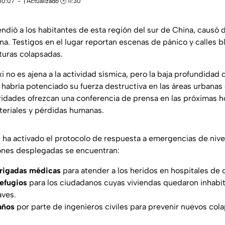
 10:07
| Actualizado 🕑 11:30
ndió a los habitantes de esta región del sur de China, causó 
na. Testigos en el lugar reportan escenas de pánico y calles 
cturas colapsadas.
 no es ajena a la actividad sísmica, pero la baja profundidad 
 habría potenciado su fuerza destructiva en las áreas urbanas
ridades ofrezcan una conferencia de prensa en las próximas ho
ateriales y pérdidas humanas.
l ha activado el protocolo de respuesta a emergencias de nive
iones desplegadas se encuentran:
rigadas médicas
para atender a los heridos en hospitales de
refugios
para los ciudadanos cuyas viviendas quedaron inhabit
aves.
años
por parte de ingenieros civiles para prevenir nuevos col