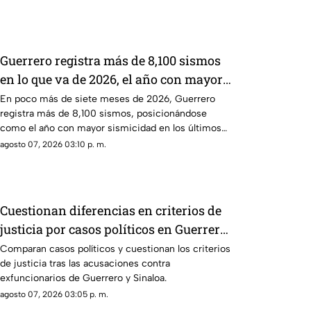
Guerrero registra más de 8,100 sismos
en lo que va de 2026, el año con mayor
sismicidad de los últimos cinco años
En poco más de siete meses de 2026, Guerrero
registra más de 8,100 sismos, posicionándose
como el año con mayor sismicidad en los últimos
cinco años y encendiendo las alertas entre la
agosto 07, 2026 03:10 p. m.
ciudadanía.
Cuestionan diferencias en criterios de
justicia por casos políticos en Guerrero
y Sinaloa
Comparan casos políticos y cuestionan los criterios
de justicia tras las acusaciones contra
exfuncionarios de Guerrero y Sinaloa.
agosto 07, 2026 03:05 p. m.