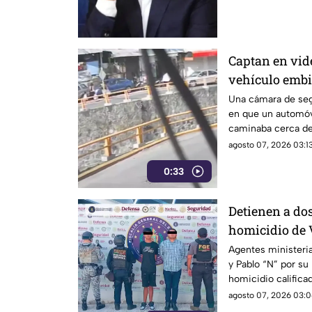
Captan en vi
vehículo embi
Chilpancingo
Una cámara de se
en que un automóvi
caminaba cerca de
Chilpancingo.
agosto 07, 2026 03:13
0:33
Detienen a dos
homicidio de V
Acapulco
Agentes ministeria
y Pablo “N” por su
homicidio califica
4 de mayo en la co
agosto 07, 2026 03:0