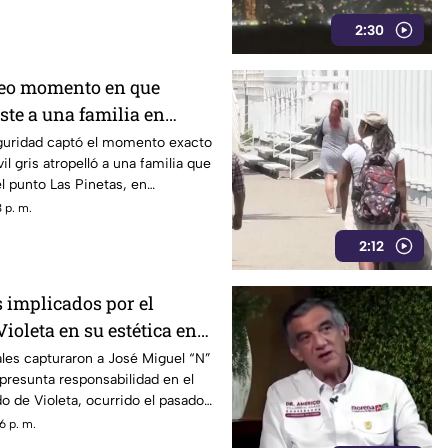
2:30
deo momento en que
ste a una familia en
guridad captó el momento exacto
l gris atropelló a una familia que
l punto Las Pinetas, en
 p. m.
2:12
 implicados por el
ioleta en su estética en
les capturaron a José Miguel “N”
 presunta responsabilidad en el
do de Violeta, ocurrido el pasado
lonia Progreso de Acapulco.
6 p. m.