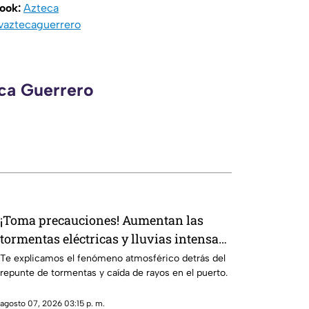
book:
Azteca
vaztecaguerrero
eca Guerrero
¡Toma precauciones! Aumentan las
tormentas eléctricas y lluvias intensas
en Acapulco
Te explicamos el fenómeno atmosférico detrás del
repunte de tormentas y caída de rayos en el puerto.
agosto 07, 2026 03:15 p. m.