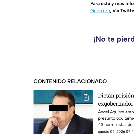
Para esta y más inf
Guerrero
, vía Twitt
¡No te pier
CONTENIDO RELACIONADO
Dictan prisión
exgobernador 
presunto ocul
Ángel Aguirre enfr
presunto ocultamie
caso Ayotzina
43 normalistas de
agosto 07, 2026 07:41