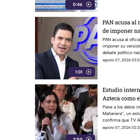
0:46
PAN acusa al 
de imponer na
público
PAN acusa al ofici
imponer su versió
debate político nac
agosto 07, 2026 03:0
1:01
Estudio inter
Azteca como e
credibilidad y
Pese a los datos 
Mañanera”, un estu
confirma que TV A
medio tradicional 
agosto 07, 2026 02:2
en todo México.
2:50