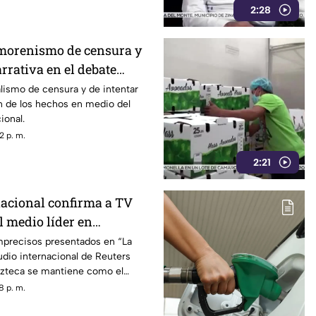
2:28
morenismo de censura y
rrativa en el debate
alismo de censura y de intentar
n de los hechos en medio del
ional.
2 p. m.
2:21
nacional confirma a TV
l medio líder en
 alcance
imprecisos presentados en “La
dio internacional de Reuters
zteca se mantiene como el
con mayor alcance y credibilidad
8 p. m.