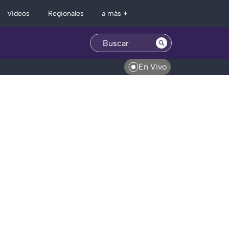
Regionales
Videos
a más +
En Vivo