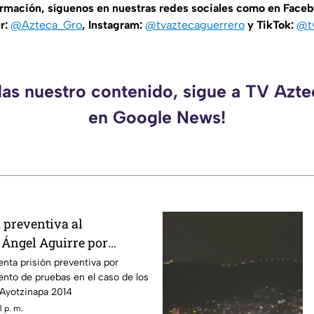
ormación, síguenos en nuestras redes sociales como en Face
er:
@Azteca_Gro
, Instagram:
@tvaztecaguerrero
y TikTok:
@t
das nuestro contenido, sigue a TV Azt
en Google News!
 preventiva al
Ángel Aguirre por
tamiento de pruebas en el
enta prisión preventiva por
nto de pruebas en el caso de los
pa
 Ayotzinapa 2014
 p. m.