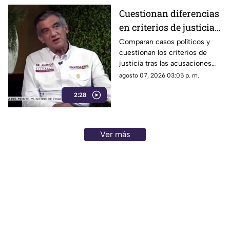
Progreso de Acapulco.
Cuestionan diferencias
en criterios de justicia
por casos políticos en
Comparan casos políticos y
cuestionan los criterios de
Guerrero y Sinaloa
justicia tras las acusaciones
contra exfuncionarios de
agosto 07, 2026 03:05 p. m.
Guerrero y Sinaloa.
2:28
Ver más