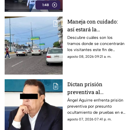
1:48
archivos forenses.
Maneja con cuidado:
así estará la
circulación hoy en
Descubre cuáles son los
tramos donde se concentrarán
Acapulco
los visitantes este fin de
semana y las rutas que
agosto 08, 2026 09:21 a. m.
registrarán demoras por
baches.
Dictan prisión
preventiva al
exgobernador Ángel
Ángel Aguirre enfrenta prisión
preventiva por presunto
Aguirre por presunto
ocultamiento de pruebas en el
ocultamiento de
caso de los 43 normalistas de
agosto 07, 2026 07:41 p. m.
pruebas en el caso
Ayotzinapa 2014