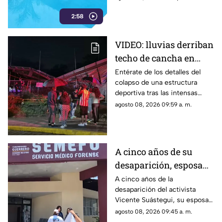
salvavidas capacitados.
2:58
VIDEO: lluvias derriban
techo de cancha en
Chilpancingo; hubo
Entérate de los detalles del
colapso de una estructura
lesionados
deportiva tras las intensas
precipitaciones y el reporte de
agosto 08, 2026 09:59 a. m.
atención a los afectados.
A cinco años de su
desaparición, esposa
de Vicente Suástegui
A cinco años de la
desaparición del activista
acude al Semefo en
Vicente Suástegui, su esposa
Chilpancingo
acudió al Semefo de
agosto 08, 2026 09:45 a. m.
Chilpancingo para revisar