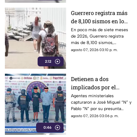
Guerrero registra más
de 8,100 sismos en lo
que va de 2026, el año
En poco más de siete meses
de 2026, Guerrero registra
con mayor sismicidad
más de 8,100 sismos,
de los últimos cinco
posicionándose como el año
agosto 07, 2026 03:10 p. m.
años
con mayor sismicidad en los
2:12
últimos cinco años y
encendiendo las alertas entre
la ciudadanía.
Detienen a dos
implicados por el
homicidio de Violeta en
Agentes ministeriales
capturaron a José Miguel “N” y
su estética en Acapulco
Pablo “N” por su presunta
responsabilidad en el
agosto 07, 2026 03:06 p. m.
homicidio calificado de
0:46
Violeta, ocurrido el pasado 4
de mayo en la colonia