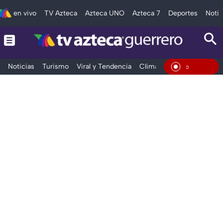
en vivo
TV Azteca
Azteca UNO
Azteca 7
Deportes
Notic
Noticias
Turismo
Viral y Tendencia
Clima
Deportes
Espec
En Viv