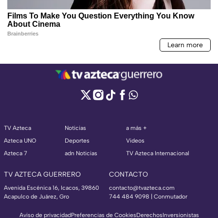
TV Azteca
Noticias
a más +
Azteca UNO
Deportes
Videos
Azteca 7
adn Noticias
TV Azteca Internacional
TV AZTECA GUERRERO
CONTACTO
Avenida Escénica 16, Icacos, 39860
contacto@tvazteca.com
Acapulco de Juárez, Gro
744 484 9098 | Conmutador
Aviso de privacidad
Preferencias de Cookies
Derechos
Inversionistas