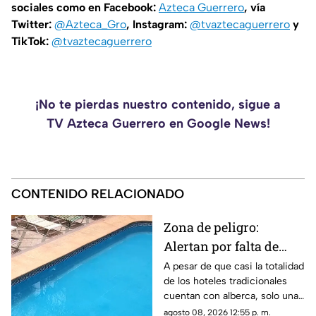
sociales como en Facebook:
Azteca Guerrero
, vía
Twitter:
@Azteca_Gro
, Instagram:
@tvaztecaguerrero
y
TikTok:
@tvaztecaguerrero
¡No te pierdas nuestro contenido, sigue a
TV Azteca Guerrero en Google News!
CONTENIDO RELACIONADO
Zona de peligro:
Alertan por falta de
medidas de seguridad
A pesar de que casi la totalidad
de los hoteles tradicionales
en albercas de hoteles
cuentan con alberca, solo una
tradicionales
mínima parte dispone de
agosto 08, 2026 12:55 p. m.