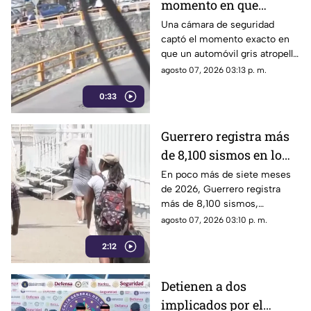
momento en que
vehículo embiste a una
Una cámara de seguridad
captó el momento exacto en
familia en
que un automóvil gris atropelló
Chilpancingo
a una familia que caminaba
agosto 07, 2026 03:13 p. m.
cerca del punto Las Pinetas,
0:33
en Chilpancingo.
Guerrero registra más
de 8,100 sismos en lo
que va de 2026, el año
En poco más de siete meses
de 2026, Guerrero registra
con mayor sismicidad
más de 8,100 sismos,
de los últimos cinco
posicionándose como el año
agosto 07, 2026 03:10 p. m.
años
con mayor sismicidad en los
2:12
últimos cinco años y
encendiendo las alertas entre
la ciudadanía.
Detienen a dos
implicados por el