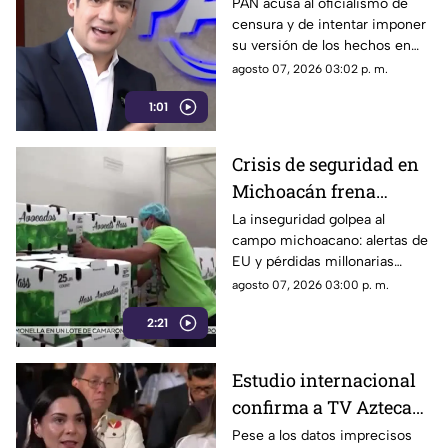
y de imponer narrativa
PAN acusa al oficialismo de
censura y de intentar imponer
en el debate público
su versión de los hechos en
medio del debate político
agosto 07, 2026 03:02 p. m.
nacional.
1:01
Crisis de seguridad en
Michoacán frena
exportación de
La inseguridad golpea al
campo michoacano: alertas de
aguacate y deja
EU y pérdidas millonarias
pérdidas millonarias
afectan la exportación de
agosto 07, 2026 03:00 p. m.
aguacate mexicano.
2:21
Estudio internacional
confirma a TV Azteca
como el medio líder en
Pese a los datos imprecisos