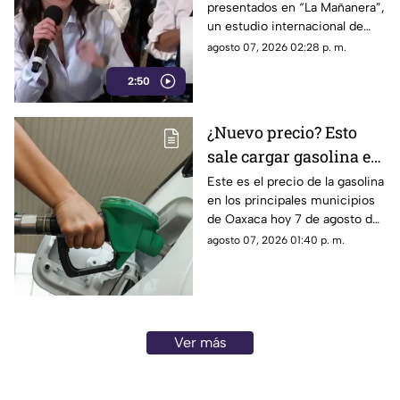
presentados en “La Mañanera”,
credibilidad y alcance
un estudio internacional de
Reuters confirma que TV
agosto 07, 2026 02:28 p. m.
Azteca se mantiene como el
2:50
medio tradicional con mayor
alcance y credibilidad en todo
México.
¿Nuevo precio? Esto
sale cargar gasolina en
Oaxaca este viernes 7
Este es el precio de la gasolina
en los principales municipios
de agosto
de Oaxaca hoy 7 de agosto de
2026; ten en cuenta que el
agosto 07, 2026 01:40 p. m.
costo del combustible cambia
a diario y varía por estación.
Ver más