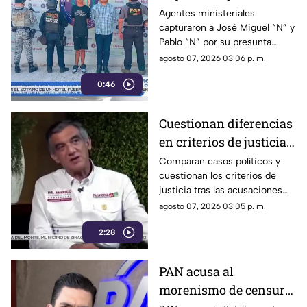
homicidio de Violeta en
Agentes ministeriales
capturaron a José Miguel “N” y
su estética en Acapulco
Pablo “N” por su presunta
responsabilidad en el
agosto 07, 2026 03:06 p. m.
homicidio calificado de
0:46
Violeta, ocurrido el pasado 4
de mayo en la colonia
Progreso de Acapulco.
Cuestionan diferencias
en criterios de justicia
por casos políticos en
Comparan casos políticos y
cuestionan los criterios de
Guerrero y Sinaloa
justicia tras las acusaciones
contra exfuncionarios de
agosto 07, 2026 03:05 p. m.
Guerrero y Sinaloa.
2:28
PAN acusa al
morenismo de censura