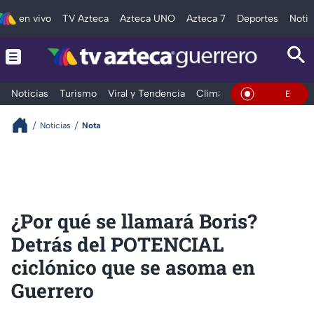
en vivo
TV Azteca
Azteca UNO
Azteca 7
Deportes
Notic
Noticias
Turismo
Viral y Tendencia
Clima
Deportes
Espec
En Vivo
Noticias
Nota
¿Por qué se llamará Boris?
Detrás del POTENCIAL
ciclónico que se asoma en
Guerrero