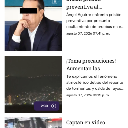
preventiva al
exgobernador Ángel
Ángel Aguirre enfrenta prisión
preventiva por presunto
Aguirre por presunto
ocultamiento de pruebas en el
ocultamiento de
caso de los 43 normalistas de
agosto 07, 2026 07:41 p. m.
pruebas en el caso
Ayotzinapa 2014
Ayotzinapa
¡Toma precauciones!
Aumentan las
tormentas eléctricas y
Te explicamos el fenómeno
atmosférico detrás del repunte
lluvias intensas en
de tormentas y caída de rayos
Acapulco
en el puerto.
agosto 07, 2026 03:15 p. m.
2:30
Captan en video