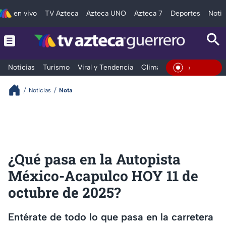
en vivo
TV Azteca
Azteca UNO
Azteca 7
Deportes
Notic
Noticias
Turismo
Viral y Tendencia
Clima
Deportes
Espec
En Vivo
Noticias
Nota
¿Qué pasa en la Autopista
México-Acapulco HOY 11 de
octubre de 2025?
Entérate de todo lo que pasa en la carretera