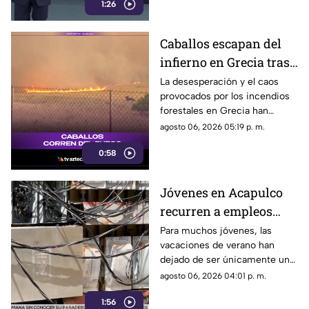
1:26
actual directora del DIF estatal.
Caballos escapan del
infierno en Grecia tras
cuatro días de
La desesperación y el caos
provocados por los incendios
incendios
forestales en Grecia han
descontrolados
dejado imágenes
agosto 06, 2026 05:19 p. m.
desgarradoras.
0:58
Jóvenes en Acapulco
recurren a empleos
temporales ante el
Para muchos jóvenes, las
vacaciones de verano han
próximo ciclo escolar
dejado de ser únicamente un
periodo de descanso y
agosto 06, 2026 04:01 p. m.
esparcimiento.
1:56