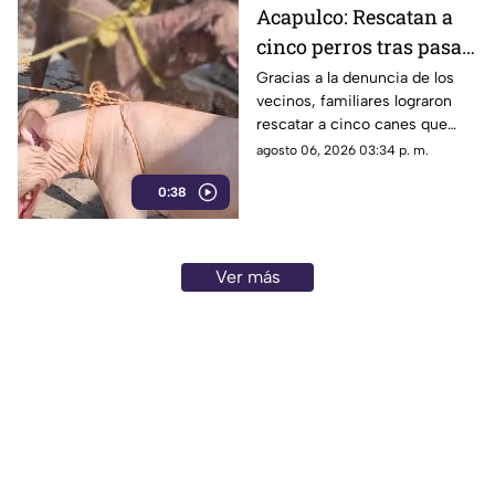
Circunvalación Poniente,
Acapulco: Rescatan a
señalando que representa un
cinco perros tras pasar
peligro constante ante el inicio
de la temporada de lluvias y el
seis días encerrados
Gracias a la denuncia de los
próximo regreso a clases.
vecinos, familiares lograron
por el fallecimiento de
rescatar a cinco canes que
su dueño
habían quedado atrapados al
agosto 06, 2026 03:34 p. m.
interior de una vivienda; los
0:38
animales serán trasladados a la
Ciudad de México para recibir
atención médica.
Ver más