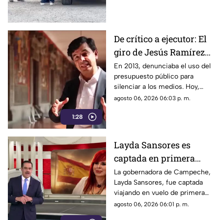
que se sabe.
De crítico a ejecutor: El
giro de Jesús Ramírez
Cuevas sobre la
En 2013, denunciaba el uso del
presupuesto público para
censura y la publicidad
silenciar a los medios. Hoy,
oficial
Jesús Ramírez Cuevas es
agosto 06, 2026 06:03 p. m.
señalado como la pieza central
1:28
de la estrategia de censura del
gobierno. ¿Qué cambió?
Layda Sansores es
captada en primera
clase rumbo a España
La gobernadora de Campeche,
Layda Sansores, fue captada
junto a la directora del
viajando en vuelo de primera
DIF
clase con destino a España en
agosto 06, 2026 06:01 p. m.
compañía de su hermana, la