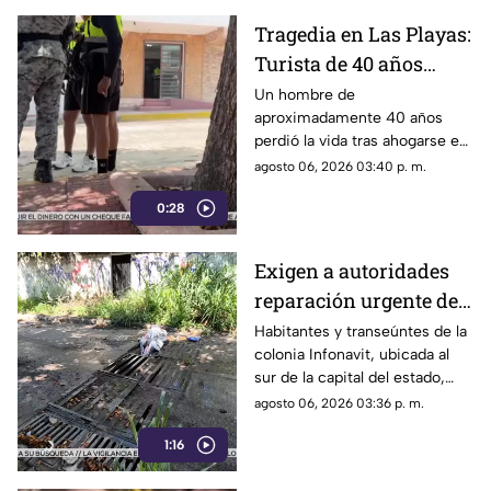
Tragedia en Las Playas:
Turista de 40 años
mu3r3 ahogado en la
Un hombre de
aproximadamente 40 años
alberca de un hotel en
perdió la vida tras ahogarse en
Acapulco
la alberca de un hotel del
agosto 06, 2026 03:40 p. m.
fraccionamiento Las Playas, en
0:28
Acapulco, mientras
vacacionaba con su familia.
Exigen a autoridades
reparación urgente de
alcantarilla en la
Habitantes y transeúntes de la
colonia Infonavit, ubicada al
colonia Infonavit de
sur de la capital del estado,
Chilpancingo
denunciaron la falta de
agosto 06, 2026 03:36 p. m.
mantenimiento en la
1:16
infraestructura del drenaje
pluvial sobre la calle