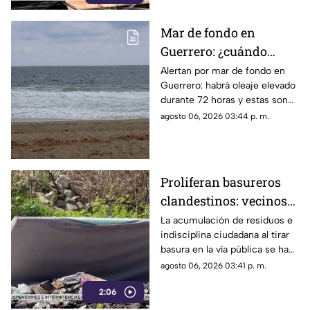
Mar de fondo en
Guerrero: ¿cuándo
llegará y qué zonas de
Alertan por mar de fondo en
Guerrero: habrá oleaje elevado
Acapulco serán
durante 72 horas y estas son
afectadas?
las zonas de Acapulco con
agosto 06, 2026 03:44 p. m.
mayor riesgo.
Proliferan basureros
clandestinos: vecinos
exigen conciencia y
La acumulación de residuos e
indisciplina ciudadana al tirar
sanciones más
basura en la vía pública se ha
estrictas
consolidado como un grave
agosto 06, 2026 03:41 p. m.
problema social y ambiental en
2:06
el puerto de Acapulco.