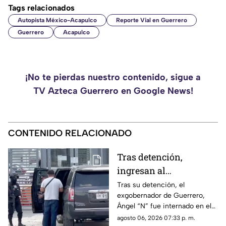
Tags relacionados
Autopista México-Acapulco
Reporte Vial en Guerrero
Guerrero
Acapulco
¡No te pierdas nuestro contenido, sigue a
TV Azteca Guerrero en Google News!
CONTENIDO RELACIONADO
Tras detención,
ingresan al
exgobernador Ángel
Tras su detención, el
exgobernador de Guerrero,
"N" al penal del
Ángel “N” fue internado en el
Altiplano
penal del Altiplano; esto es lo
agosto 06, 2026 07:33 p. m.