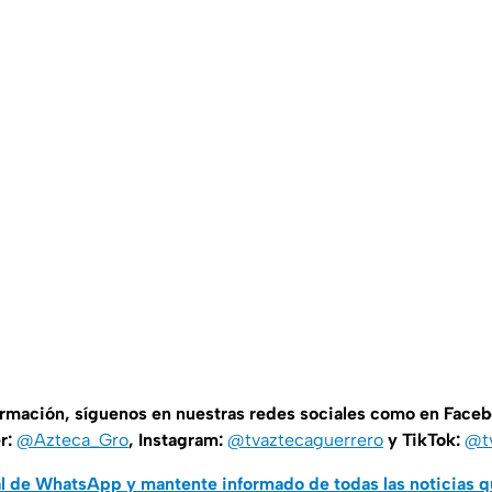
ormación, síguenos en nuestras redes sociales como en Face
er:
@Azteca_Gro
, Instagram:
@tvaztecaguerrero
y TikTok:
@t
al de WhatsApp y mantente informado de todas las noticias 