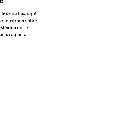
ro
lina
que hay, aquí
ión mostrada sobre
 México
en los
ona, región o