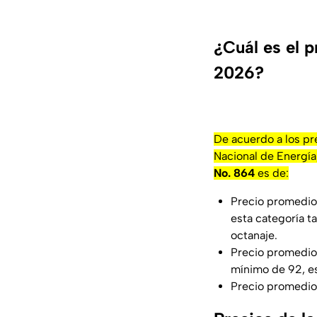
¿Cuál es el p
2026?
De acuerdo a los pr
Nacional de Energía
No. 864
es de:
Precio promedio 
esta categoría t
octanaje.
Precio promedio 
mínimo de 92, e
Precio promedio