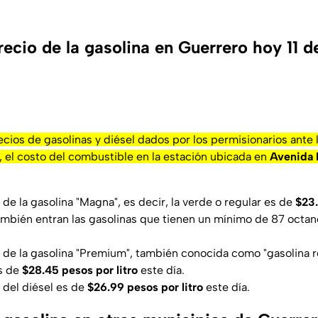
recio de la gasolina en Guerrero hoy 11 d
ecios de gasolinas y diésel dados por los permisionarios ante
, el costo del combustible en la estación ubicada en
Avenida 
de la gasolina "Magna", es decir, la verde o regular es de
$23.
ambién entran las gasolinas que tienen un mínimo de 87 octan
de la gasolina "Premium", también conocida como "gasolina ro
s de
$28.45 pesos por litro
este día.
 del diésel es de
$26.99 pesos por litro
este día.