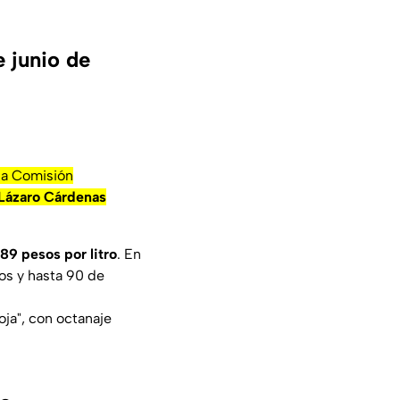
e junio de
 la Comisión
Lázaro Cárdenas
89 pesos por litro
. En
os y hasta 90 de
ja", con octanaje