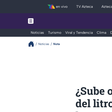
en vivo
TV Azteca
Aztec
Noticias
Turismo
Viral y Tendencia
Clima
D
Noticias
Nota
¿Sube 
del lit