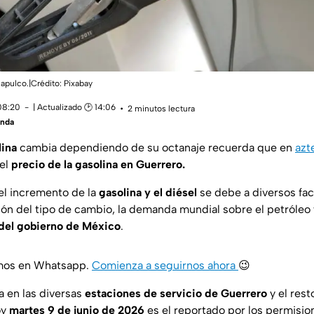
capulco.|Crédito: Pixabay
 08:20
| Actualizado 🕑 14:06
2 minutos lectura
anda
lina
cambia dependiendo de su octanaje recuerda que en
azt
 el
precio de la gasolina en Guerrero.
el incremento de la
gasolina y el diésel
se debe a diversos fac
ción del tipo de cambio, la demanda mundial sobre el petróleo 
 del gobierno de México
.
amos en Whatsapp.
Comienza a seguirnos ahora
😉
a en las diversas
estaciones de servicio de Guerrero
y el rest
oy
martes 9 de junio de 2026
es el reportado por los permisio