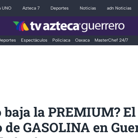
a UNO
Azteca 7
Deportes
Noticias
adn Noticias
eportes
Espectáculos
Policiaca
Oaxaca
MasterChef 24/7
o baja la PREMIUM? El 
ro de GASOLINA en Gue