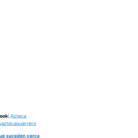
book:
Azteca
vaztecaguerrero
que suceden cerca