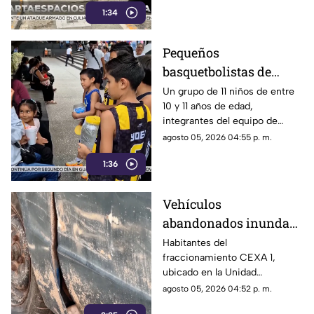
1:34
automovilistas, comerciantes
y turistas que transitan por la
icónica avenida Costera
Pequeños
Miguel Alemán.
basquetbolistas de
Chilpancingo buscan
Un grupo de 11 niños de entre
10 y 11 años de edad,
apoyo para competir en
integrantes del equipo de
torneo nacional en
básquetbol Panteras de
agosto 05, 2026 04:55 p. m.
Veracruz
Chilpancingo, se encuentran
1:36
reuniendo fondos para poder
participar en un torneo de
minibásquetbol que se llevará
Vehículos
a cabo en Orizaba, Veracruz,
abandonados inundan
del 19 al 23 de agosto.
la Unidad Habitacional
Habitantes del
fraccionamiento CEXA 1,
Colosio: Vecinos
ubicado en la Unidad
denuncian foco de
Habitacional Colosio, han
agosto 05, 2026 04:52 p. m.
infección e inseguridad
alzado la voz para denunciar