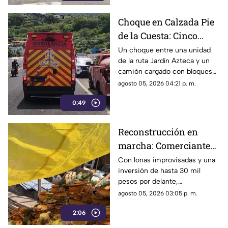
Choque en Calzada Pie
de la Cuesta: Cinco
lesionados tras
Un choque entre una unidad
de la ruta Jardín Azteca y un
impacto entre combi y
camión cargado con bloques
camión de carga
de concreto movilizó a los
agosto 05, 2026 04:21 p. m.
cuerpos de emergencia en
0:49
Acapulco.
Reconstrucción en
marcha: Comerciantes
del Mercado Central de
Con lonas improvisadas y una
inversión de hasta 30 mil
Acapulco se levantan
pesos por delante,
tras la explosión
comerciantes del Mercado
agosto 05, 2026 03:05 p. m.
Central buscan salir adelante
2:06
tras perder gran parte de sus
negocios. Conoce su historia