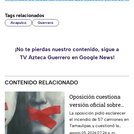
Tags relacionados
Acapulco
Guerrero
¡No te pierdas nuestro contenido, sigue a
TV Azteca Guerrero en Google News!
CONTENIDO RELACIONADO
Oposición cuestiona
versión oficial sobre
incendio de 57
La oposición pidió esclarecer
el incendio de 57 camiones en
camiones en
Tamaulipas y cuestionó la
Tamaulipas
versión presentada por las
agosto 05, 2026 07:26 p. m.