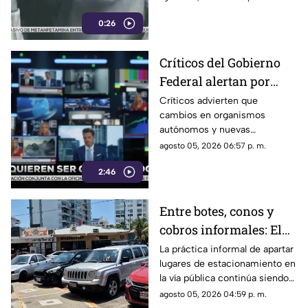
autoridades.
0:26
Críticos del Gobierno
Federal alertan por
presuntos intentos de
Críticos advierten que
cambios en organismos
controlar la
autónomos y nuevas
información
regulaciones podrían afectar la
agosto 05, 2026 06:57 p. m.
libertad de expresión.
2:46
Entre botes, conos y
cobros informales: El
calvario de
La práctica informal de apartar
lugares de estacionamiento en
estacionarse en la
la vía pública continúa siendo
Costera de Acapulco
un tema de constante debate y
agosto 05, 2026 04:59 p. m.
controversia entre