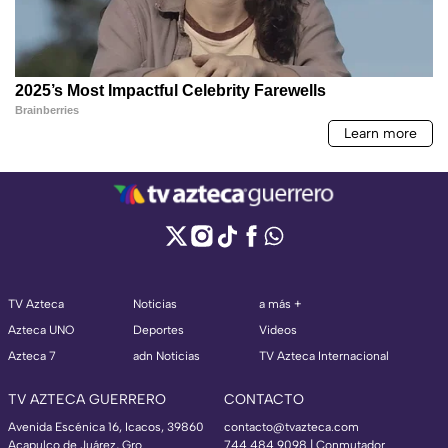
TV Azteca
Noticias
a más +
Azteca UNO
Deportes
Videos
Azteca 7
adn Noticias
TV Azteca Internacional
TV AZTECA GUERRERO
CONTACTO
Avenida Escénica 16, Icacos, 39860
contacto@tvazteca.com
Acapulco de Juárez, Gro
744 484 9098 | Conmutador