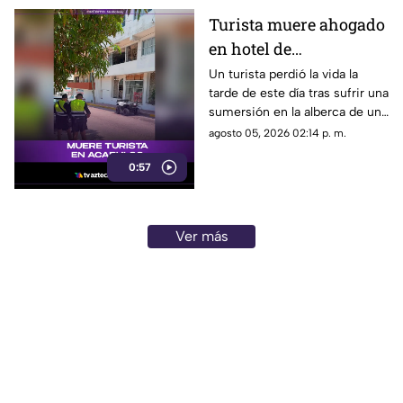
de esfuerzo y resiliencia.
Turista muere ahogado
en hotel de
fraccionamiento Las
Un turista perdió la vida la
tarde de este día tras sufrir una
Playas en Acapulco
sumersión en la alberca de un
hospedaje ubicado sobre la
agosto 05, 2026 02:14 p. m.
avenida Gran Vía Tropical, en
0:57
el tradicional fraccionamiento
Las Playas de este puerto.
Ver más