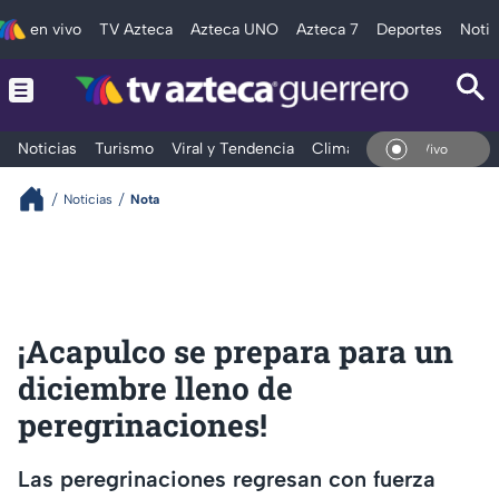
en vivo
TV Azteca
Azteca UNO
Azteca 7
Deportes
Notic
Noticias
Turismo
Viral y Tendencia
Clima
Deportes
Espec
En Vivo
Noticias
Nota
¡Acapulco se prepara para un
diciembre lleno de
peregrinaciones!
Las peregrinaciones regresan con fuerza