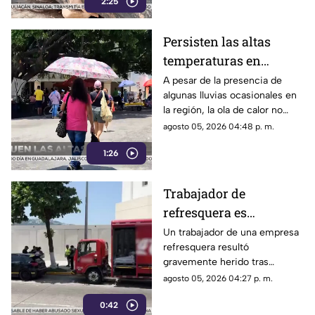
2:25
una grave problemática que
afecta a su comunidad: la
presencia de decenas de
Persisten las altas
automóviles abandonados en la
temperaturas en
vía pública.
Guerrero por efecto de
A pesar de la presencia de
algunas lluvias ocasionales en
la canícula
la región, la ola de calor no
cede en el estado de Guerrero.
agosto 05, 2026 04:48 p. m.
1:26
Trabajador de
refresquera es
atropellado en la
Un trabajador de una empresa
refresquera resultó
Costera Miguel Alemán
gravemente herido tras
resbalar de su camión y ser
agosto 05, 2026 04:27 p. m.
arrollado por un taxi en la
0:42
Costera Miguel Alemán.