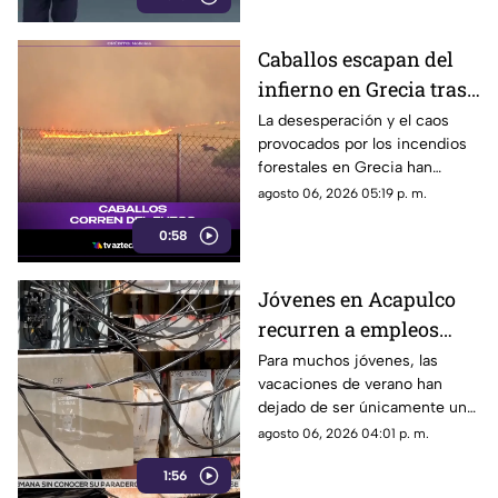
Caballos escapan del
infierno en Grecia tras
cuatro días de
La desesperación y el caos
provocados por los incendios
incendios
forestales en Grecia han
descontrolados
dejado imágenes
agosto 06, 2026 05:19 p. m.
desgarradoras.
0:58
Jóvenes en Acapulco
recurren a empleos
temporales ante el
Para muchos jóvenes, las
vacaciones de verano han
próximo ciclo escolar
dejado de ser únicamente un
periodo de descanso y
agosto 06, 2026 04:01 p. m.
esparcimiento.
1:56