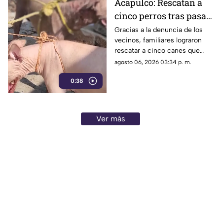
Acapulco: Rescatan a
señalando que representa un
cinco perros tras pasar
peligro constante ante el inicio
de la temporada de lluvias y el
seis días encerrados
Gracias a la denuncia de los
próximo regreso a clases.
vecinos, familiares lograron
por el fallecimiento de
rescatar a cinco canes que
su dueño
habían quedado atrapados al
agosto 06, 2026 03:34 p. m.
interior de una vivienda; los
0:38
animales serán trasladados a la
Ciudad de México para recibir
atención médica.
Ver más