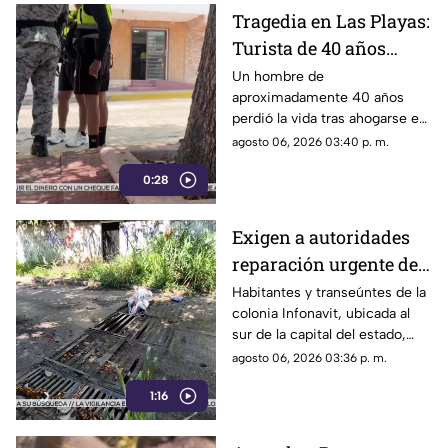
Tragedia en Las Playas:
Turista de 40 años
mu3r3 ahogado en la
Un hombre de
aproximadamente 40 años
alberca de un hotel en
perdió la vida tras ahogarse en
Acapulco
la alberca de un hotel del
agosto 06, 2026 03:40 p. m.
fraccionamiento Las Playas, en
0:28
Acapulco, mientras
vacacionaba con su familia.
Exigen a autoridades
reparación urgente de
alcantarilla en la
Habitantes y transeúntes de la
colonia Infonavit, ubicada al
colonia Infonavit de
sur de la capital del estado,
Chilpancingo
denunciaron la falta de
agosto 06, 2026 03:36 p. m.
mantenimiento en la
1:16
infraestructura del drenaje
pluvial sobre la calle
Circunvalación Poniente,