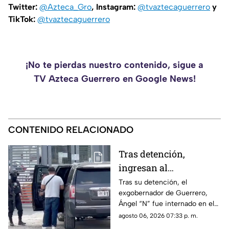
Twitter:
@Azteca_Gro
, Instagram:
@tvaztecaguerrero
y
TikTok:
@tvaztecaguerrero
¡No te pierdas nuestro contenido, sigue a
TV Azteca Guerrero en Google News!
CONTENIDO RELACIONADO
Tras detención,
ingresan al
exgobernador Ángel
Tras su detención, el
exgobernador de Guerrero,
"N" al penal del
Ángel “N” fue internado en el
Altiplano
penal del Altiplano; esto es lo
agosto 06, 2026 07:33 p. m.
que se sabe.