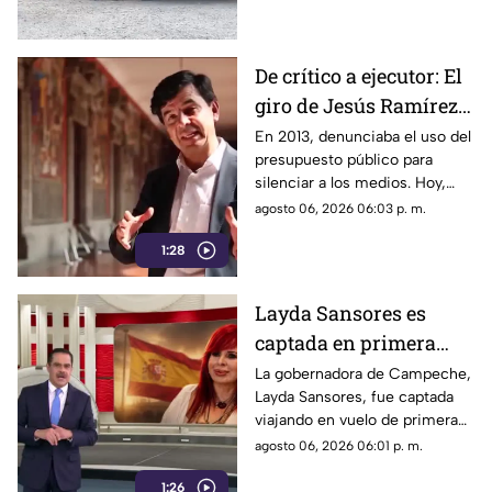
De crítico a ejecutor: El
giro de Jesús Ramírez
Cuevas sobre la
En 2013, denunciaba el uso del
presupuesto público para
censura y la publicidad
silenciar a los medios. Hoy,
oficial
Jesús Ramírez Cuevas es
agosto 06, 2026 06:03 p. m.
señalado como la pieza central
1:28
de la estrategia de censura del
gobierno. ¿Qué cambió?
Layda Sansores es
captada en primera
clase rumbo a España
La gobernadora de Campeche,
Layda Sansores, fue captada
junto a la directora del
viajando en vuelo de primera
DIF
clase con destino a España en
agosto 06, 2026 06:01 p. m.
compañía de su hermana, la
1:26
actual directora del DIF estatal.