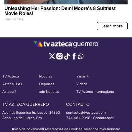
TV Azteca
Noticias
a más +
Azteca UNO
Deportes
Videos
Azteca 7
adn Noticias
TV Azteca Internacional
TV AZTECA GUERRERO
CONTACTO
Avenida Escénica 16, Icacos, 39860
contacto@tvazteca.com
Acapulco de Juárez, Gro
744 484 9098 | Conmutador
Aviso de privacidad
Preferencias de Cookies
Derechos
Inversionistas