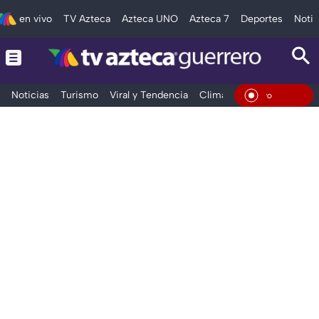
en vivo
TV Azteca
Azteca UNO
Azteca 7
Deportes
Notic
Noticias
Turismo
Viral y Tendencia
Clima
Deportes
Espec
En Viv