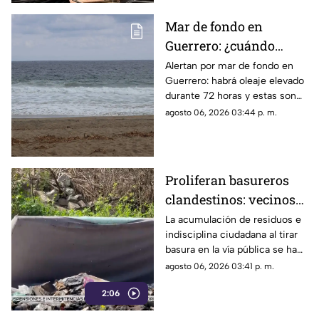
Mar de fondo en
Guerrero: ¿cuándo
llegará y qué zonas de
Alertan por mar de fondo en
Guerrero: habrá oleaje elevado
Acapulco serán
durante 72 horas y estas son
afectadas?
las zonas de Acapulco con
agosto 06, 2026 03:44 p. m.
mayor riesgo.
Proliferan basureros
clandestinos: vecinos
exigen conciencia y
La acumulación de residuos e
indisciplina ciudadana al tirar
sanciones más
basura en la vía pública se ha
estrictas
consolidado como un grave
agosto 06, 2026 03:41 p. m.
problema social y ambiental en
2:06
el puerto de Acapulco.