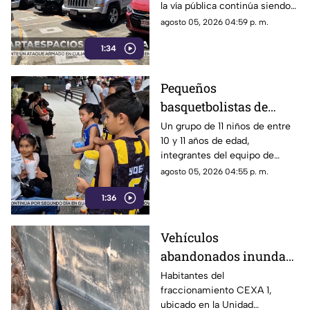
la vía pública continúa siendo
Costera de Acapulco
un tema de constante debate y
agosto 05, 2026 04:59 p. m.
controversia entre
1:34
automovilistas, comerciantes
y turistas que transitan por la
icónica avenida Costera
Pequeños
Miguel Alemán.
basquetbolistas de
Chilpancingo buscan
Un grupo de 11 niños de entre
10 y 11 años de edad,
apoyo para competir en
integrantes del equipo de
torneo nacional en
básquetbol Panteras de
agosto 05, 2026 04:55 p. m.
Veracruz
Chilpancingo, se encuentran
1:36
reuniendo fondos para poder
participar en un torneo de
minibásquetbol que se llevará
Vehículos
a cabo en Orizaba, Veracruz,
abandonados inundan
del 19 al 23 de agosto.
la Unidad Habitacional
Habitantes del
fraccionamiento CEXA 1,
Colosio: Vecinos
ubicado en la Unidad