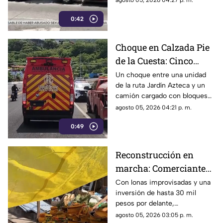
agosto 05, 2026 04:27 p. m.
arrollado por un taxi en la
0:42
Costera Miguel Alemán.
Choque en Calzada Pie
de la Cuesta: Cinco
lesionados tras
Un choque entre una unidad
de la ruta Jardín Azteca y un
impacto entre combi y
camión cargado con bloques
camión de carga
de concreto movilizó a los
agosto 05, 2026 04:21 p. m.
cuerpos de emergencia en
0:49
Acapulco.
Reconstrucción en
marcha: Comerciantes
del Mercado Central de
Con lonas improvisadas y una
inversión de hasta 30 mil
Acapulco se levantan
pesos por delante,
tras la explosión
comerciantes del Mercado
agosto 05, 2026 03:05 p. m.