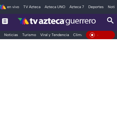
en vivo
TV Azteca
Azteca UNO
Azteca 7
Deportes
Notic
Noticias
Turismo
Viral y Tendencia
Clima
Deportes
Espec
En Vivo