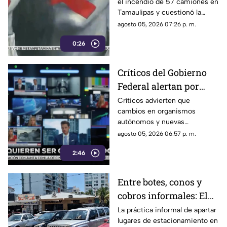
el incendio de 57 camiones en
camiones en
Tamaulipas y cuestionó la
Tamaulipas
versión presentada por las
agosto 05, 2026 07:26 p. m.
autoridades.
0:26
Críticos del Gobierno
Federal alertan por
presuntos intentos de
Críticos advierten que
cambios en organismos
controlar la
autónomos y nuevas
información
regulaciones podrían afectar la
agosto 05, 2026 06:57 p. m.
libertad de expresión.
2:46
Entre botes, conos y
cobros informales: El
calvario de
La práctica informal de apartar
lugares de estacionamiento en
estacionarse en la