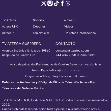
TV Azteca
Noticias
a más +
Azteca UNO
Deportes
Videos
Azteca 7
adn Noticias
TV Azteca Internacional
TV AZTECA GUERRERO
CONTACTO
Avenida Escénica 16, Icacos, 39860
contacto@tvazteca.com
Acapulco de Juárez, Gro
744 484 9098 | Conmutador
Aviso de privacidad
Preferencias de Cookies
Derechos
Inversionistas
Promo Espacio
Trabaja con nosotros
Programa de ética, integridad y cumplimiento
Defensor de Audiencias y Código de Ética de Televisión Azteca III y
Televisora del Valle de México
TV Azteca, M.R. & ©, TV Azteca, S.A.B. de C.V. Todos los derechos reservados,
2025.
Queda prohibida la reproducción total o parcial sin la autorización previa,