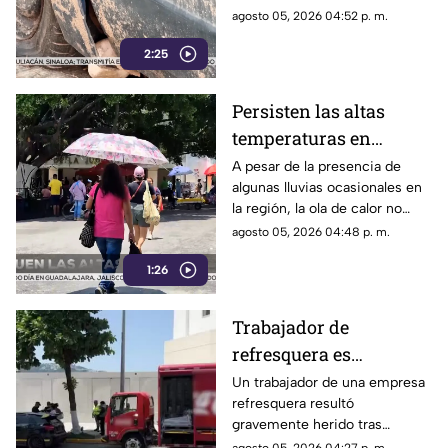
denuncian foco de
Habitacional Colosio, han
agosto 05, 2026 04:52 p. m.
infección e inseguridad
alzado la voz para denunciar
2:25
una grave problemática que
afecta a su comunidad: la
presencia de decenas de
Persisten las altas
automóviles abandonados en la
temperaturas en
vía pública.
Guerrero por efecto de
A pesar de la presencia de
algunas lluvias ocasionales en
la canícula
la región, la ola de calor no
cede en el estado de Guerrero.
agosto 05, 2026 04:48 p. m.
1:26
Trabajador de
refresquera es
atropellado en la
Un trabajador de una empresa
refresquera resultó
Costera Miguel Alemán
gravemente herido tras
resbalar de su camión y ser